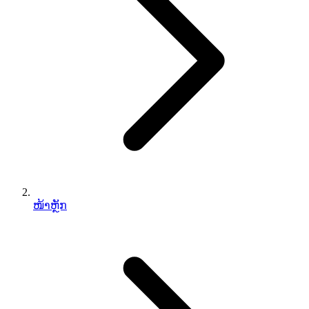
ໜ້າຫຼັກ