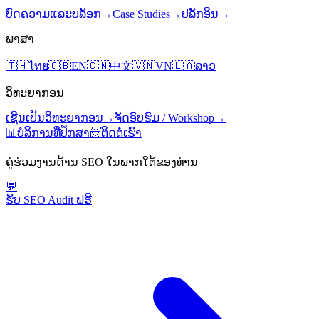
ບົດຄວາມແລະບລັອກ
→
Case Studies
→
ປລັກອິນ
→
ພາສາ
🇹🇭
ไทย
🇬🇧
EN
🇨🇳
中文
🇻🇳
VN
🇱🇦
ລາວ
ວິທະຍາກອນ
ເຊີນເປັນວິທະຍາກອນ
→
ຈັດອົບຮົມ / Workshop
→
📊
ບໍລິການທີ່ປຶກສາ
📨
ຕິດຕໍ່ເຮົາ
ຄູ່ຮ່ວມງານດ້ານ SEO ໃນພາກໃຕ້ຂອງທ່ານ
💬
ຮັບ SEO Audit ຟຣີ