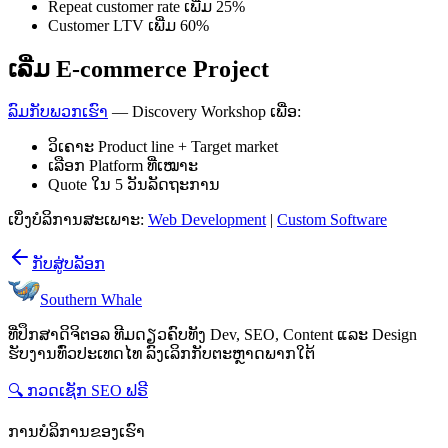
Repeat customer rate ເພີ່ມ 25%
Customer LTV ເພີ່ມ 60%
ເລີ່ມ E-commerce Project
ລົມກັບພວກເຮົາ
— Discovery Workshop ເພື່ອ:
ວິເຄາະ Product line + Target market
ເລືອກ Platform ທີ່ເໝາະ
Quote ໃນ 5 ວັນລັດຖະການ
ເບິ່ງບໍລິການສະເພາະ:
Web Development
|
Custom Software
ກັບສູ່ບລັອກ
Southern Whale
ທີ່ປຶກສາດິຈິຕອລ ທີມດຽວຄົບທັງ Dev, SEO, Content ແລະ Design
ຮັບງານທົ່ວປະເທດໄທ ລົງເລິກກັບຕະຫຼາດພາກໃຕ້
🔍 ກວດເຊັກ SEO ຟຣີ
ການບໍລິການຂອງເຮົາ