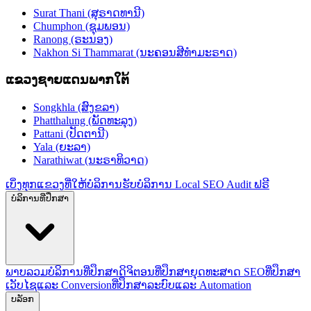
Surat Thani (ສຸຣາດທານີ)
Chumphon (ຊຸມພອນ)
Ranong (ຣະນອງ)
Nakhon Si Thammarat (ນະຄອນສີທຳມະຣາດ)
ແຂວງຊາຍແດນພາກໃຕ້
Songkhla (ສົງຂລາ)
Phatthalung (ພັດທະລຸງ)
Pattani (ປັດຕານີ)
Yala (ຍະລາ)
Narathiwat (ນະຣາທິວາດ)
ເບິ່ງທຸກແຂວງທີ່ໃຫ້ບໍລິການ
ຮັບບໍລິການ Local SEO Audit ຟຣີ
ບໍລິການທີ່ປຶກສາ
ພາບລວມບໍລິການທີ່ປຶກສາດິຈິຕອນ
ທີ່ປຶກສາຍຸດທະສາດ SEO
ທີ່ປຶກສາ
ເວັບໄຊແລະ Conversion
ທີ່ປຶກສາລະບົບແລະ Automation
ບລັອກ