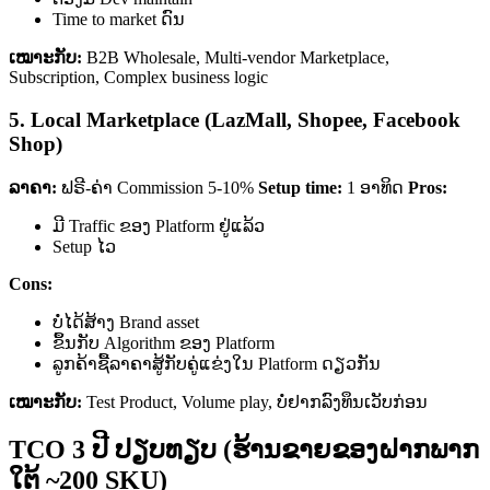
Time to market ດົນ
ເໝາະກັບ:
B2B Wholesale, Multi-vendor Marketplace,
Subscription, Complex business logic
5. Local Marketplace (LazMall, Shopee, Facebook
Shop)
ລາຄາ:
ຟຣີ-ຄ່າ Commission 5-10%
Setup time:
1 ອາທິດ
Pros:
ມີ Traffic ຂອງ Platform ຢູ່ແລ້ວ
Setup ໄວ
Cons:
ບໍ່ໄດ້ສ້າງ Brand asset
ຂຶ້ນກັບ Algorithm ຂອງ Platform
ລູກຄ້າຊື້ລາຄາສູ້ກັບຄູ່ແຂ່ງໃນ Platform ດຽວກັນ
ເໝາະກັບ:
Test Product, Volume play, ບໍ່ຢາກລົງທຶນເວັບກ່ອນ
TCO 3 ປີ ປຽບທຽບ (ຮ້ານຂາຍຂອງຝາກພາກ
ໃຕ້ ~200 SKU)