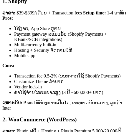
1. Shopify
ລາຄາ:
$39-$399/ເດືອນ + Transaction fees
Setup time:
1-4 ອາທິດ
Pros:
ໃຊ້ງ່າຍ, App Store ຫຼາຍ
Payment gateway ລວມແລ້ວ (Shopify Payments +
KBank/SCB integrations)
Multi-currency built-in
Hosting + Security ຈັດການໃຫ້
Mobile app
Cons:
Transaction fee 0.5-2% (ນອກຈາກໃຊ້ Shopify Payments)
Customize Theme ລຳບາກ
Vendor lock-in
ຄ່າໃຊ້ຈ່າຍໄລຍະຍາວສູງ (3 ປີ ~600,000+ ບາດ)
ເໝາະກັບ:
Brand ທີ່ຕ້ອງການເປີດໄວ, ຂະໜາດນ້ອຍ-ກາງ, ລູກຄ້າ
Inter
2. WooCommerce (WordPress)
ລາຄາ:
Plugin ຟຣີ + Hosting + Plugin Premium 5,000-20,000/ປີ