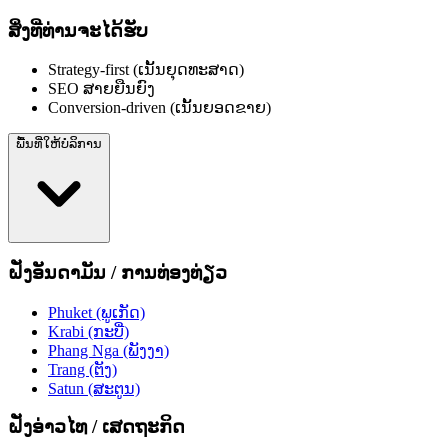
ສິ່ງທີ່ທ່ານຈະໄດ້ຮັບ
Strategy-first (ເນັ້ນຍຸດທະສາດ)
SEO ສາຍຍືນຍົງ
Conversion-driven (ເນັ້ນຍອດຂາຍ)
ພື້ນທີ່ໃຫ້ບໍລິການ
ຝັ່ງອັນດາມັນ / ການທ່ອງທ່ຽວ
Phuket (ພູເກັດ)
Krabi (ກະບີ່)
Phang Nga (ພັງງາ)
Trang (ຕັງ)
Satun (ສະຕູນ)
ຝັ່ງອ່າວໄທ / ເສດຖະກິດ