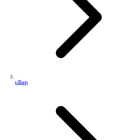
ບລັອກ