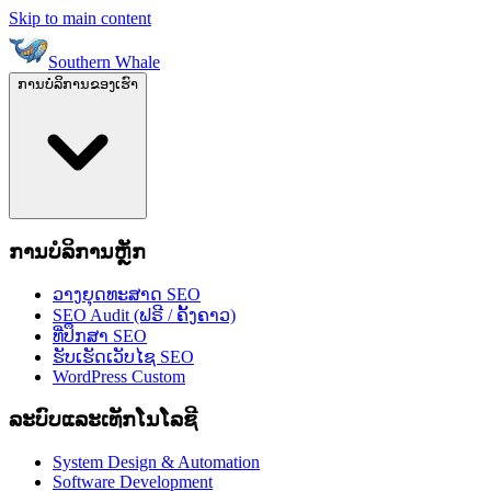
Skip to main content
Southern Whale
ການບໍລິການຂອງເຮົາ
ການບໍລິການຫຼັກ
ວາງຍຸດທະສາດ SEO
SEO Audit (ຟຣີ / ຄັ້ງຄາວ)
ທີ່ປຶກສາ SEO
ຮັບເຮັດເວັບໄຊ SEO
WordPress Custom
ລະບົບແລະເທັກໂນໂລຊີ
System Design & Automation
Software Development