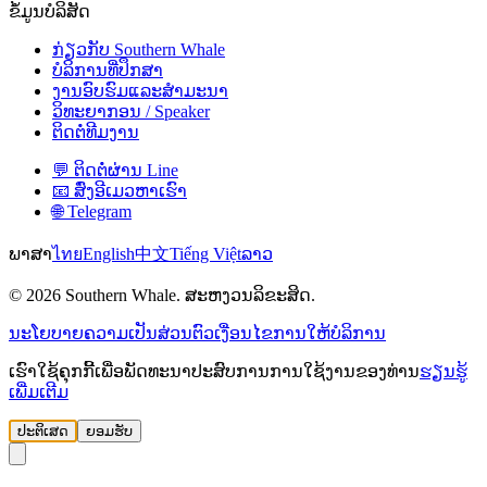
ຂໍ້ມູນບໍລິສັດ
ກ່ຽວກັບ Southern Whale
ບໍລິການທີ່ປຶກສາ
ງານອົບຮົມແລະສຳມະນາ
ວິທະຍາກອນ / Speaker
ຕິດຕໍ່ທີມງານ
💬 ຕິດຕໍ່ຜ່ານ Line
📧 ສົ່ງອີເມວຫາເຮົາ
🌐 Telegram
ພາສາ
ไทย
English
中文
Tiếng Việt
ລາວ
© 2026 Southern Whale. ສະຫງວນລິຂະສິດ.
ນະໂຍບາຍຄວາມເປັນສ່ວນຕົວ
ເງື່ອນໄຂການໃຫ້ບໍລິການ
ເຮົາໃຊ້ຄຸກກີ້ເພື່ອພັດທະນາປະສົບການການໃຊ້ງານຂອງທ່ານ
ຮຽນຮູ້
ເພີ່ມເຕີມ
ປະຕິເສດ
ຍອມຮັບ