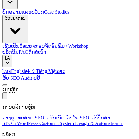
ບົດຄວາມແລະບລັອກ
Case Studies
ວິທະຍາກອນ
ເຊີນເປັນວິທະຍາກອນ
ຈັດອົບຮົມ / Workshop
ປລັກອິນ
FAQ
ຕິດຕໍ່ເຮົາ
LA
ไทย
English
中文
Tiếng Việt
ລາວ
ຮັບ SEO Audit ຟຣີ
ເມນູຫຼັກ
ການບໍລິການຫຼັກ
ວາງຍຸດທະສາດ SEO
→
ຮັບເຮັດເວັບໄຊ SEO
→
ທີ່ປຶກສາ
SEO
→
WordPress Custom
→
System Design & Automation
→
ບລັອກ