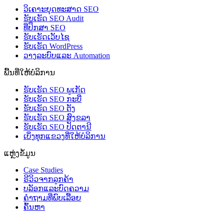
ວິເຄາະຍຸດທະສາດ SEO
ຮັບເຮັດ SEO Audit
ທີ່ປຶກສາ SEO
ຮັບເຮັດເວັບໄຊ
ຮັບເຮັດ WordPress
ວາງລະບົບແລະ Automation
ພື້ນທີ່ໃຫ້ບໍລິການ
ຮັບເຮັດ SEO ພູເກັດ
ຮັບເຮັດ SEO ກະບີ່
ຮັບເຮັດ SEO ຕັງ
ຮັບເຮັດ SEO ສົງຂລາ
ຮັບເຮັດ SEO ປັດຕານີ
ເບິ່ງທຸກແຂວງທີ່ໃຫ້ບໍລິການ
ແຫຼ່ງຂໍ້ມູນ
Case Studies
ຣີວິວຈາກລູກຄ້າ
ບລັອກແລະບົດຄວາມ
ຄຳຖາມທີ່ພົບເລື້ອຍ
ຄົ້ນຫາ