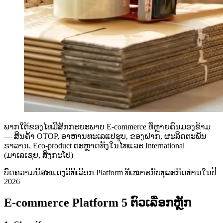
ພາກໃຕ້ຂອງໄທມີສັກກະຍະພາບ E-commerce ທີ່ຫຼາຍຄົນມອງຂ້າມ
— ສິນຄ້າ OTOP, ອາຫານທະເລແປຮູບ, ຂອງຝາກ, ຜະລິດຕະພັນ
ຮາລານ, Eco-product ຕະຫຼາດທັງໃນໄທແລະ International
(ມາເລເຊຍ, ສິງກະໂປ)
ບົດຄວາມນີ້ສະແດງວິທີເລືອກ Platform ທີ່ເໝາະກັບທຸລະກິດທ່ານໃນປີ
2026
E-commerce Platform 5 ຕົວເລືອກຫຼັກ