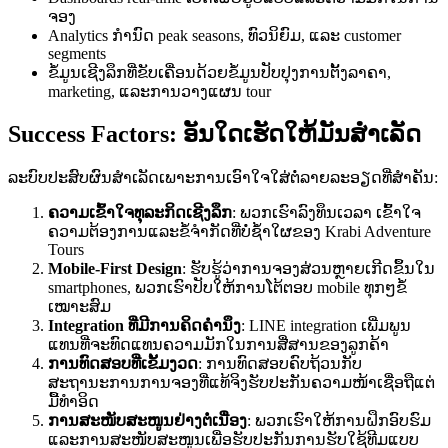
ຈອງ
Analytics ກຳນົດ peak seasons, ທົວນິຍົມ, ແລະ customer
segments
ຂໍ້ມູນເຊີງລຶກທີ່ຂັບເຄື່ອນດ້ວຍຂໍ້ມູນປັບປຸງການຕັ້ງລາຄາ,
marketing, ແລະການວາງແຜນ tour
Success Factors: ອັນໃດເຮັດໃຫ້ມັນສຳເລັດ
ລະບົບປະສົບຜົນສຳເລັດເພາະການເອົາໃຈໃສ່ຕໍ່ລາຍລະອຽດທີ່ສຳຄັນ:
ຄວາມເຂົ້າໃຈທຸລະກິດເຊີງລຶກ
: ພວກເຮົາລົງທຶນເວລາ ເຂົ້າໃຈ
ຄວາມຕ້ອງການແລະຂໍ້ຈຳກັດທີ່ບໍ່ຊ້ຳໃຜຂອງ Krabi Adventure
Tours
Mobile-First Design
: ຮັບຮູ້ວ່າການຈອງສ່ວນຫຼາຍເກີດຂຶ້ນໃນ
smartphones, ພວກເຮົາປັບໃຫ້ການໂຕ້ຕອບ mobile ທຸກໆຂໍ້
ເໝາະສົມ
Integration ທີ່ມີການຄິດຄຳນຶງ
: LINE integration ເພີ່ມພູນ
ແທນທີ່ຈະທົດແທນຄວາມມັກໃນການສື່ສານຂອງລູກຄ້າ
ການທົດສອບທີ່ເຂັ້ມງວດ
: ການທົດສອບຄົບຖ້ວນກັບ
ສະຖານະການການຈອງທີ່ແທ້ຈິງຮັບປະກັນຄວາມໜ້າເຊື່ອຖືແຕ່
ມື້ທຳອິດ
ການສະໜັບສະໜູນຢ່າງຕໍ່ເນື່ອງ
: ພວກເຮົາໃຫ້ການຝຶກອົບຮົມ
ແລະການສະໜັບສະໜູນເພື່ອຮັບປະກັນການຮັບໃຊ້ທີມແບບ