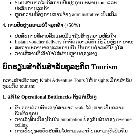
Staff ສາມາດໂຟກັສການປັບປຸງຄຸນນະພາບ tour ແລະ
ປະສົບການລູກຄ້າ
ຫຼຸດຄວາມຕ້ອງການການຈ້າງ administrative ເພີ່ມເຕີມ
4. ການປັບປຸງຄວາມພໍໃຈລູກຄ້າ (+50%)
ປະສົບການທີ່ລາບລື່ນແລະມືອາຊີບສ້າງຄວາມໝັ້ນໃຈ
Instant voucher delivery ກຳຈັດຄວາມວິຕົກກັງວົນຫຼັງການຈອງ
ສະຖານະການຈອງແລະການຢືນຢັນການຊຳລະທີ່ໂປ່ງໃສ
ການສື່ສານທີ່ເອົາໃຈໃສ່ຜ່ານຫຼາຍຊ່ອງທາງ
ບົດຮຽນສຳຄັນສຳລັບທຸລະກິດ Tourism
ຄວາມສຳເລັດຂອງ Krabi Adventure Tours ໃຫ້ insights ມີຄ່າສຳລັບ
ທຸລະກິດ tourism:
1. ແກ້ໄຂ Operational Bottlenecks ຕັ້ງແຕ່ເນີ່ນໆ
ຂັ້ນຕອນດ້ວຍຕົນເອງບໍ່ສາມາດ scale ໄດ້; ກາຍເປັນຄວາມ
ຮັບຜິດຊອບ
ການລົງທຶນເບື້ອງຕົ້ນໃນ automation ປ້ອງກັນຜົນຂອງ revenue
ceiling
ການປັບປຸງລະບົບສະສົມໄປຕາມເວລາກັບຄວາມຈຸທີ່ເພີ່ມຂຶ້ນ