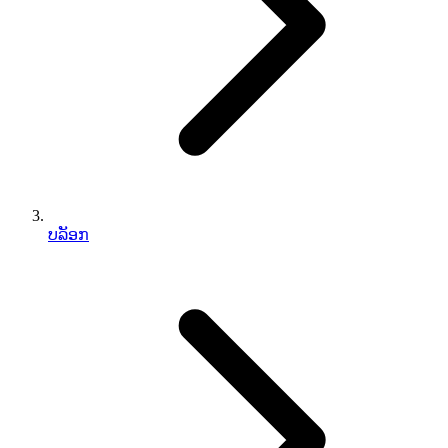
ບລັອກ