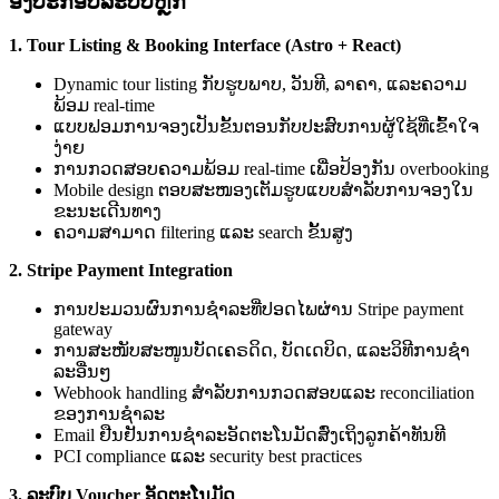
ອົງປະກອບລະບົບຫຼັກ
1. Tour Listing & Booking Interface (Astro + React)
Dynamic tour listing ກັບຮູບພາບ, ວັນທີ, ລາຄາ, ແລະຄວາມ
ພ້ອມ real-time
ແບບຟອມການຈອງເປັນຂັ້ນຕອນກັບປະສົບການຜູ້ໃຊ້ທີ່ເຂົ້າໃຈ
ງ່າຍ
ການກວດສອບຄວາມພ້ອມ real-time ເພື່ອປ້ອງກັນ overbooking
Mobile design ຕອບສະໜອງເຕັມຮູບແບບສຳລັບການຈອງໃນ
ຂະນະເດີນທາງ
ຄວາມສາມາດ filtering ແລະ search ຂັ້ນສູງ
2. Stripe Payment Integration
ການປະມວນຜົນການຊຳລະທີ່ປອດໄພຜ່ານ Stripe payment
gateway
ການສະໜັບສະໜູນບັດເຄຣດິດ, ບັດເດບິດ, ແລະວິທີການຊຳ
ລະອື່ນໆ
Webhook handling ສຳລັບການກວດສອບແລະ reconciliation
ຂອງການຊຳລະ
Email ຢືນຢັນການຊຳລະອັດຕະໂນມັດສົ່ງເຖິງລູກຄ້າທັນທີ
PCI compliance ແລະ security best practices
3. ລະບົບ Voucher ອັດຕະໂນມັດ