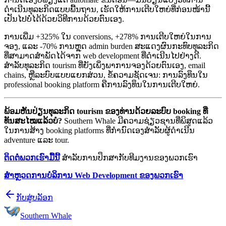
ດຳເນີນທຸລະກິດແບບພື້ນຖານ, ເຮັດໃຫ້ການເຕີບໃຫຍ່ທີ່ກ່ອນໜ້ານີ້
ເປັນໄປບໍ່ໄດ້ດ້ວຍວິທີການດ້ວຍຕົນເອງ.
ການເພີ່ມ +325% ໃນ conversions, +278% ການເຕີບໃຫຍ່ໃນການ
ຈອງ, ແລະ -70% ການຫຼຸດ admin burden ສະແດງຜົນກະທົບທຸລະກິດ
ທີ່ສາມາດສຳພັດໄດ້ຈາກ web development ທີ່ດຳເນີນໄປຢ່າງດີ.
ສຳລັບທຸລະກິດ tourism ທີ່ຍັງເພິ່ງພາການຈອງດ້ວຍຕົນເອງ, email
chains, ຫຼືລະບົບແບບແຍກສ່ວນ, ຂໍ້ຄວາມຊັດເຈນ: ການລົງທຶນໃນ
professional booking platform ຄືການລົງທຶນໃນການເຕີບໃຫຍ່.
ພ້ອມຫັນປ່ຽນທຸລະກິດ tourism ຂອງທ່ານດ້ວຍລະບົບ booking ທີ່
ທັນສະໄໝແລ້ວບໍ?
Southern Whale ມີຄວາມຊ່ຽວຊານທີ່ພິສູດແລ້ວ
ໃນການສ້າງ booking platforms ທີ່ກຳນົດເອງສຳລັບຜູ້ດຳເນີນ
adventure ແລະ tour.
ຕິດຕໍ່ພວກເຮົາມື້ນີ້
ສຳລັບການປຶກສາກັບທີມງານຂອງພວກເຮົາ
ສຳຫຼວດການບໍລິການ Web Development ຂອງພວກເຮົາ
ກັບສູ່ບລັອກ
Southern Whale