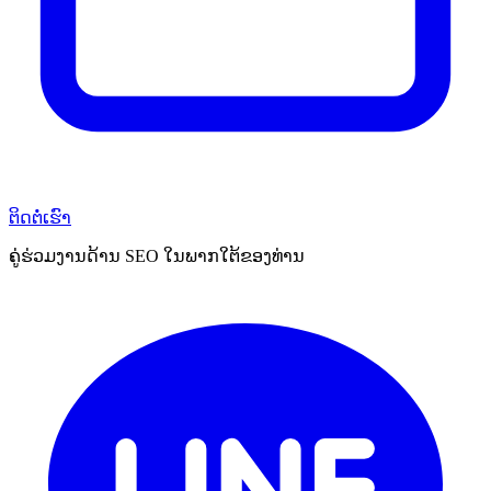
ຕິດຕໍ່ເຮົາ
ຄູ່ຮ່ວມງານດ້ານ SEO ໃນພາກໃຕ້ຂອງທ່ານ