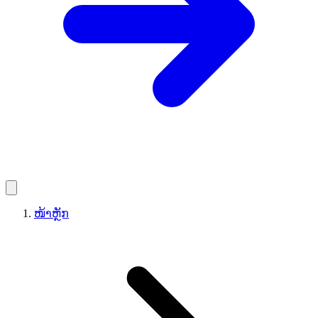
ໜ້າຫຼັກ