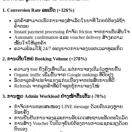
1. Conversion Rate ລະເບີດ (+326%)
ລູກຄ້າສາມາດເຮັດການຈອງສຳເລັດໃນນາທີ ໂດຍບໍ່ຕ້ອງລໍຖ້າ
ຄຳຕອບ
Instant payment processing ກຳຈັດ friction ຈາກການຕັດສິນໃຈ
Automatic confirmation ແລະ voucher delivery ສ້າງຄວາມ
ໝັ້ນໃຈໃຫ້ລູກຄ້າ
ຄວາມພ້ອມໃຊ້ 24/7 ອະນຸຍາດການຈອງນອກເວລາທຸລະກິດ
2. ການເຕີບໃຫຍ່ Booking Volume (+278%)
ຄວາມຈຸ tour ຍັງຄົງເທົ່າເດີມ, ແຕ່ການຈອງເຕີມໄວຫຼາຍຂຶ້ນ
Organic traffic ເພີ່ມຂຶ້ນຈາກ Google rankings ທີ່ປັບປຸງ
ອັດຕາລູກຄ້າປະຈຳແຂງແກ່ນເນື່ອງຈາກປະສົບການທີ່ດີ
Referrals ຈາກລູກຄ້າທີ່ພໍໃຈຊຸກຍູ້ການຈອງໃໝ່
3. ການຫຼຸດ Admin Workload ຢ່າງໜ້າຕື່ນເຕັ້ນ (-70%)
ກຳຈັດການຕອບສະໜອງ LINE message ດ້ວຍຕົນເອງຫຼາຍ
ຮ້ອຍຄັ້ງ
ການຢືນຢັນການຈອງແລະການອັບເດດສະຖານະອັດຕະໂນມັດ
ການສ້າງ Voucher ໃນປັດຈຸບັນບໍ່ຕ້ອງການການແຊກແຊງດ້ວຍ
ຕົນເອງ