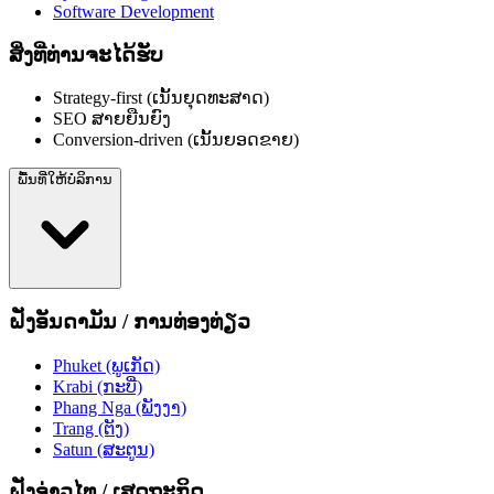
Software Development
ສິ່ງທີ່ທ່ານຈະໄດ້ຮັບ
Strategy-first (ເນັ້ນຍຸດທະສາດ)
SEO ສາຍຍືນຍົງ
Conversion-driven (ເນັ້ນຍອດຂາຍ)
ພື້ນທີ່ໃຫ້ບໍລິການ
ຝັ່ງອັນດາມັນ / ການທ່ອງທ່ຽວ
Phuket (ພູເກັດ)
Krabi (ກະບີ່)
Phang Nga (ພັງງາ)
Trang (ຕັງ)
Satun (ສະຕູນ)
ຝັ່ງອ່າວໄທ / ເສດຖະກິດ