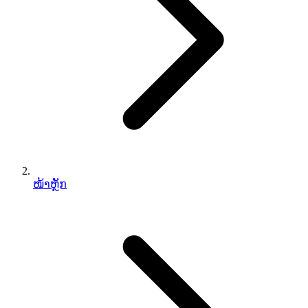
ໜ້າຫຼັກ