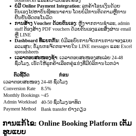
bottlenecks ແລະຄວາມບໍ່ສອດຄ່ອງ
ບໍ່ມີ Online Payment Integration
: ລູກຄ້າໂອນເງິນດ້ວຍ
ຕົນເອງໄປຫາບັນຊີທະນາຄານ ໂດຍບໍ່ມີການຕິດຕາມຫຼືການ
ຢືນຢັນອັດຕະໂນມັດ
ການສ້າງ Voucher ດ້ວຍຕົນເອງ
: ຫຼັງຈາກການຊຳລະ, admin
staff ຕ້ອງສ້າງ PDF vouchers ດ້ວຍຕົນເອງແລະສົ່ງຜ່ານ email
ຫຼື LINE
Dashboard ທີ່ແຍກກັນ
: ບໍ່ມີລະບົບການຈັດການການຈອງແບບ
ລວມສູນ; ຂໍ້ມູນກະຈັດກະຈາຍໃນ LINE messages ແລະ Excel
spreadsheets
ເວລາຕອບສະໜອງຊ້າ
: ເວລາຕອບສະໜອງສະເລ່ຍ 24-48
ຊົ່ວໂມງ, ເຮັດໃຫ້ລູກຄ້າເລືອກຄູ່ແຂ່ງທີ່ມີບໍລິການໄວກວ່າ
ຕົວຊີ້ວັດ
ກ່ອນ
ເວລາຕອບສະໜອງ
24-48 ຊົ່ວໂມງ
Conversion Rate
8.5%
Monthly Bookings
~45
Admin Workload
40-50 ຊົ່ວໂມງ/ອາທິດ
Payment Method
Bank transfer ຢ່າງດຽວ
ການແກ້ໄຂ: Online Booking Platform ເຕັມ
ຮູບແບບ