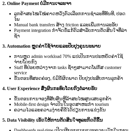
2. Online Payment ບໍ່ມີການເຈລະຈາ
ລູກຄ້າສະໄໝໃໝ່ຄາດຫວັງຕົວເລືອກການຊຳລະທີ່ທັນທີ, ປອດ
ໄພ
Manual bank transfers ສ້າງ friction ແລະເພີ່ມການລະອັບ
Payment integration ກຳຈັດຂໍ້ແກ້ຕົວສຳລັບການຕັດສິນໃຈທີ່ລ່າ
ຊ້າ
3. Automation ຫຼຸດຄ່າໃຊ້ຈ່າຍແລະປັບປຸງຄຸນນະພາບ
ການຫຼຸດ admin workload 70% ແປເປັນການປະຫຍັດຄ່າໃຊ້
ຈ່າຍໂດຍກົງ
Staff ທີ່ປ່ອຍຫວ່າງຈາກ tasks ຊ້ຳໆສາມາດໂຟກັສ customer
service
ຂັ້ນຕອນທີ່ສອດຄ່ອງ, ບໍ່ມີຂໍ້ຜິດພາດ ປັບປຸງປະສົບການລູກຄ້າ
4. User Experience ສົ່ງຜົນກະທົບໂດຍກົງຕໍ່ລາຍຮັບ
ຂັ້ນຕອນການຈອງທີ່ສັບສົນຫຼືລ້າສະໄໝສູນເສຍລູກຄ້າ
Mobile-first design ຈຳເປັນໃນອຸດສາຫະກຳ tourism
ຄວາມໄວແລະຄວາມງ່າຍຄືຂໍ້ໄດ້ປຽບການແຂ່ງຂັນ
5. Data Visibility ເຮັດໃຫ້ການຕັດສິນໃຈທຸລະກິດດີຂຶ້ນ
Dashboards real-time ເປີດເຜີຍຮູບແບບແລະຄວາມມັກໃນການ