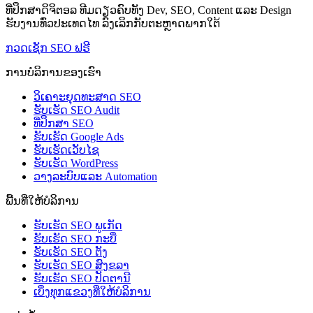
ທີ່ປຶກສາດິຈິຕອລ ທີມດຽວຄົບທັງ Dev, SEO, Content ແລະ Design
ຮັບງານທົ່ວປະເທດໄທ ລົງເລິກກັບຕະຫຼາດພາກໃຕ້
ກວດເຊັກ SEO ຟຣີ
ການບໍລິການຂອງເຮົາ
ວິເຄາະຍຸດທະສາດ SEO
ຮັບເຮັດ SEO Audit
ທີ່ປຶກສາ SEO
ຮັບເຮັດ Google Ads
ຮັບເຮັດເວັບໄຊ
ຮັບເຮັດ WordPress
ວາງລະບົບແລະ Automation
ພື້ນທີ່ໃຫ້ບໍລິການ
ຮັບເຮັດ SEO ພູເກັດ
ຮັບເຮັດ SEO ກະບີ່
ຮັບເຮັດ SEO ຕັງ
ຮັບເຮັດ SEO ສົງຂລາ
ຮັບເຮັດ SEO ປັດຕານີ
ເບິ່ງທຸກແຂວງທີ່ໃຫ້ບໍລິການ