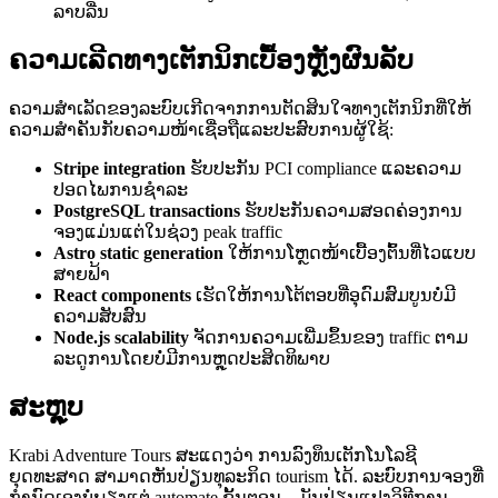
ລາບລື່ນ
ຄວາມເລີດທາງເຕັກນິກເບື້ອງຫຼັງຜົນລັບ
ຄວາມສຳເລັດຂອງລະບົບເກີດຈາກການຕັດສິນໃຈທາງເຕັກນິກທີ່ໃຫ້
ຄວາມສຳຄັນກັບຄວາມໜ້າເຊື່ອຖືແລະປະສົບການຜູ້ໃຊ້:
Stripe integration
ຮັບປະກັນ PCI compliance ແລະຄວາມ
ປອດໄພການຊຳລະ
PostgreSQL transactions
ຮັບປະກັນຄວາມສອດຄ່ອງການ
ຈອງແມ່ນແຕ່ໃນຊ່ວງ peak traffic
Astro static generation
ໃຫ້ການໂຫຼດໜ້າເບື້ອງຕົ້ນທີ່ໄວແບບ
ສາຍຟ້າ
React components
ເຮັດໃຫ້ການໂຕ້ຕອບທີ່ອຸດົມສົມບູນບໍ່ມີ
ຄວາມສັບສົນ
Node.js scalability
ຈັດການຄວາມເພີ່ມຂຶ້ນຂອງ traffic ຕາມ
ລະດູການໂດຍບໍ່ມີການຫຼຸດປະສິດທິພາບ
ສະຫຼຸບ
Krabi Adventure Tours ສະແດງວ່າ ການລົງທຶນເຕັກໂນໂລຊີ
ຍຸດທະສາດ ສາມາດຫັນປ່ຽນທຸລະກິດ tourism ໄດ້. ລະບົບການຈອງທີ່
ກຳນົດເອງບໍ່ພຽງແຕ່ automate ຂັ້ນຕອນ—ມັນປ່ຽນແປງວິທີການ