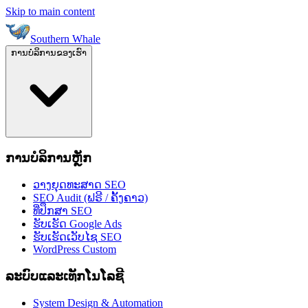
Skip to main content
Southern Whale
ການບໍລິການຂອງເຮົາ
ການບໍລິການຫຼັກ
ວາງຍຸດທະສາດ SEO
SEO Audit (ຟຣີ / ຄັ້ງຄາວ)
ທີ່ປຶກສາ SEO
ຮັບເຮັດ Google Ads
ຮັບເຮັດເວັບໄຊ SEO
WordPress Custom
ລະບົບແລະເທັກໂນໂລຊີ
System Design & Automation