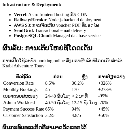
Infrastructure & Deployment:
Vercel
: Astro frontend hosting ກັບ CDN
Railway/Heroku
: Node.js backend deployment
AWS S3
: ການຈັດເກັບ voucher PDF ທີ່ປອດໄພ
SendGrid
: Transactional email delivery
PostgreSQL Cloud
: Managed database service
ຜົນລັບ: ການເຕີບໃຫຍ່ທີ່ໂດດເດັ່ນ
ການເປີດໃຊ້ລະບົບ booking online ສົ່ງມອບຜົນລັບທີ່ໂດດເດັ່ນສຳລັບ
Krabi Adventure Tours:
ຕົວຊີ້ວັດ
ກ່ອນ
ຫຼັງ
ການປ່ຽນແປງ
Conversion Rate
8.5%
36.2%
+326%
Monthly Bookings
45
170
+278%
-99%
ເວລາຕອບສະໜອງ
24-48 ຊົ່ວໂມງ
< 2 ນາທີ
Admin Workload
-70%
40-50 ຊົ່ວໂມງ
12-15 ຊົ່ວໂມງ
Payment Success Rate
65%
94%
+45%
Customer Satisfaction
3.2/5
4.8/5
+50%
ຜົນກະທົບທຸລະກິດທີ່ສາມາດວັດແທກໄດ້