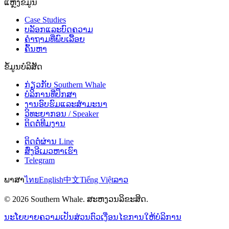
ແຫຼ່ງຂໍ້ມູນ
Case Studies
ບລັອກແລະບົດຄວາມ
ຄຳຖາມທີ່ພົບເລື້ອຍ
ຄົ້ນຫາ
ຂໍ້ມູນບໍລິສັດ
ກ່ຽວກັບ Southern Whale
ບໍລິການທີ່ປຶກສາ
ງານອົບຮົມແລະສຳມະນາ
ວິທະຍາກອນ / Speaker
ຕິດຕໍ່ທີມງານ
ຕິດຕໍ່ຜ່ານ Line
ສົ່ງອີເມວຫາເຮົາ
Telegram
ພາສາ
ไทย
English
中文
Tiếng Việt
ລາວ
© 2026 Southern Whale. ສະຫງວນລິຂະສິດ.
ນະໂຍບາຍຄວາມເປັນສ່ວນຕົວ
ເງື່ອນໄຂການໃຫ້ບໍລິການ