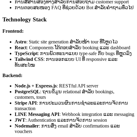
ການສື່ສານສອງທາງສຳລັບການສອບຖາມ customer support
ການຕອບສະໜອງ FAQ ທີ່ຊ່ວຍດ້ວຍ Bot ສຳລັບຄຳຖາມທົ່ວໄປ
Technology Stack
Frontend:
Astro
: Static site generation ສຳລັບໜ້າ tour ທີ່ໂຫຼດໄວ
React
: Components ໂຕ້ຕອບສຳລັບ booking ແລະ dashboard
TypeScript
: ການພັດທະນາແບບ type-safe ກັບ bugs ທີ່ຫຼຸດລົງ
Tailwind CSS
: ການອອກແບບ UI ທີ່ responsive ແລະ
ທັນສະໄໝ
Backend:
Node.js + Express.js
: RESTful API server
PostgreSQL
: ຖານຂໍ້ມູນ relational ສຳລັບ bookings,
customers, tours
Stripe API
: ການປະມວນຜົນການຊຳລະແລະການຈັດການ
transaction
LINE Messaging API
: Webhook integration ແລະ messaging
JWT
: Authentication ແລະການຈັດການ session
Nodemailer
: ການສົ່ງ email ສຳລັບ confirmations ແລະ
vouchers