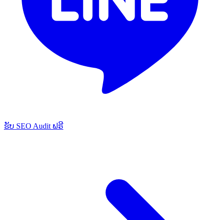
ຮັບ SEO Audit ຟຣີ