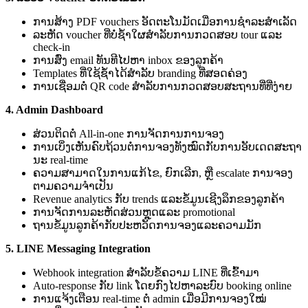
ການສ້າງ PDF vouchers ອັດຕະໂນມັດເມື່ອການຊຳລະສຳເລັດ
ລະຫັດ voucher ທີ່ບໍ່ຊ້ຳໃຜສຳລັບການກວດສອບ tour ແລະ
check-in
ການສົ່ງ email ທັນທີໄປຫາ inbox ຂອງລູກຄ້າ
Templates ທີ່ໃຊ້ຊ້ຳໄດ້ສຳລັບ branding ທີ່ສອດຄ່ອງ
ການເຊື່ອມຕໍ່ QR code ສຳລັບການກວດສອບສະຖານທີ່ທີ່ງ່າຍ
4. Admin Dashboard
ສ່ວນຕິດຕໍ່ All-in-one ການຈັດການການຈອງ
ການເບິ່ງເຫັນຄົບຖ້ວນຕໍ່ການຈອງທັງໝົດກັບການອັບເດດສະຖາ
ນະ real-time
ຄວາມສາມາດໃນການແກ້ໄຂ, ຍົກເລີກ, ຫຼື escalate ການຈອງ
ຕາມຄວາມຈຳເປັນ
Revenue analytics ກັບ trends ແລະຂໍ້ມູນເຊີງລຶກຂອງລູກຄ້າ
ການຈັດການລະຫັດສ່ວນຫຼຸດແລະ promotional
ຖານຂໍ້ມູນລູກຄ້າກັບປະຫວັດການຈອງແລະຄວາມມັກ
5. LINE Messaging Integration
Webhook integration ສຳລັບຂໍ້ຄວາມ LINE ທີ່ເຂົ້າມາ
Auto-response ກັບ link ໂດຍກົງໄປຫາລະບົບ booking online
ການແຈ້ງເຕືອນ real-time ຕໍ່ admin ເມື່ອມີການຈອງໃໝ່