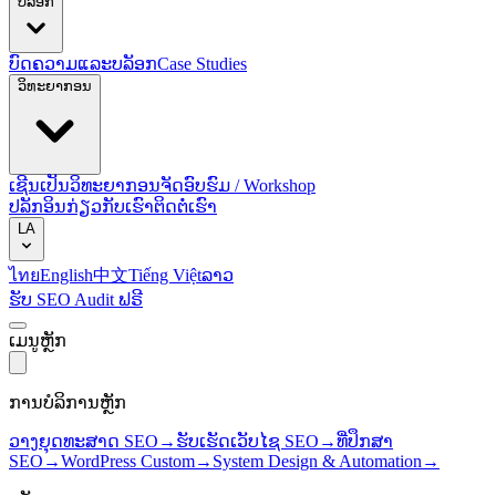
ບລັອກ
ບົດຄວາມແລະບລັອກ
Case Studies
ວິທະຍາກອນ
ເຊີນເປັນວິທະຍາກອນ
ຈັດອົບຮົມ / Workshop
ປລັກອິນ
ກ່ຽວກັບເຮົາ
ຕິດຕໍ່ເຮົາ
LA
ไทย
English
中文
Tiếng Việt
ລາວ
ຮັບ SEO Audit ຟຣີ
ເມນູຫຼັກ
ການບໍລິການຫຼັກ
ວາງຍຸດທະສາດ SEO
→
ຮັບເຮັດເວັບໄຊ SEO
→
ທີ່ປຶກສາ
SEO
→
WordPress Custom
→
System Design & Automation
→