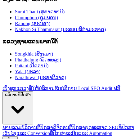
Surat Thani (ສຸຣາດທານີ)
Chumphon (ຊຸມພອນ)
Ranong (ຣະນອງ)
Nakhon Si Thammarat (ນະຄອນສີທຳມະຣາດ)
ແຂວງຊາຍແດນພາກໃຕ້
Songkhla (ສົງຂລາ)
Phatthalung (ພັດທະລຸງ)
Pattani (ປັດຕານີ)
Yala (ຍະລາ)
Narathiwat (ນະຣາທິວາດ)
ເບິ່ງທຸກແຂວງທີ່ໃຫ້ບໍລິການ
ຮັບບໍລິການ Local SEO Audit ຟຣີ
ບໍລິການທີ່ປຶກສາ
ພາບລວມບໍລິການທີ່ປຶກສາດິຈິຕອນ
ທີ່ປຶກສາຍຸດທະສາດ SEO
ທີ່ປຶກສາ
ເວັບໄຊແລະ Conversion
ທີ່ປຶກສາລະບົບແລະ Automation