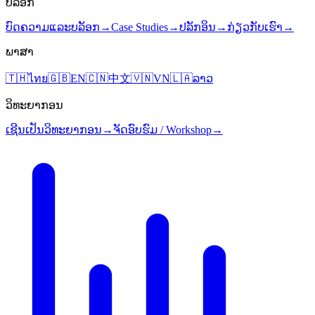
ບລັອກ
ບົດຄວາມແລະບລັອກ
→
Case Studies
→
ປລັກອິນ
→
ກ່ຽວກັບເຮົາ
→
ພາສາ
🇹🇭
ไทย
🇬🇧
EN
🇨🇳
中文
🇻🇳
VN
🇱🇦
ລາວ
ວິທະຍາກອນ
ເຊີນເປັນວິທະຍາກອນ
→
ຈັດອົບຮົມ / Workshop
→