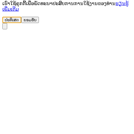
ເຮົາໃຊ້ຄຸກກີ້ເພື່ອພັດທະນາປະສົບການການໃຊ້ງານຂອງທ່ານ
ຮຽນຮູ້
ເພີ່ມເຕີມ
ປະຕິເສດ
ຍອມຮັບ