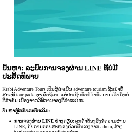
ບັນຫາ: ລະບົບການຈອງຜ່ານ LINE ທີ່ບໍ່ມີ
ປະສິດທິພາບ
Krabi Adventure Tours ເປັນຜູ້ດຳເນີນ adventure tourism ຊັ້ນນຳທີ່
ສະເໜີ tour packages ຄົບຖ້ວນ, ແຕ່ປະເຊີນກັບຂໍ້ຈຳກັດການເຕີບໃຫຍ່
ທີ່ສຳຄັນ ເນື່ອງຈາກວິທີການຈອງທີ່ລ້າສະໄໝ:
ບັນຫາຫຼັກກັບລະບົບເດີມ:
ການຈອງຜ່ານ LINE ຢ່າງດຽວ
: ລູກຄ້າຕ້ອງສົ່ງຂໍ້ຄວາມຜ່ານ
LINE, ກັບການຕອບສະໜອງດ້ວຍຕົນເອງຈາກ admin, ສ້າງ