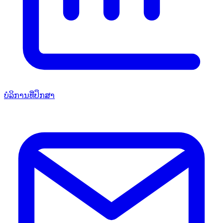
ບໍລິການທີ່ປຶກສາ