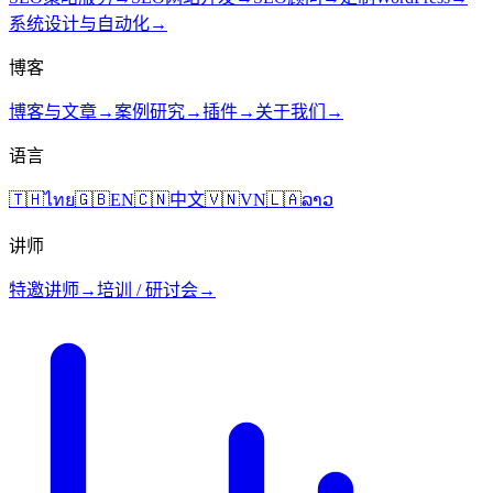
系统设计与自动化
→
博客
博客与文章
→
案例研究
→
插件
→
关于我们
→
语言
🇹🇭
ไทย
🇬🇧
EN
🇨🇳
中文
🇻🇳
VN
🇱🇦
ລາວ
讲师
特邀讲师
→
培训 / 研讨会
→