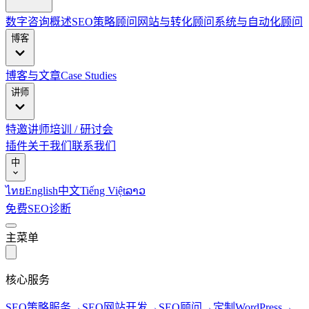
数字咨询概述
SEO策略顾问
网站与转化顾问
系统与自动化顾问
博客
博客与文章
Case Studies
讲师
特邀讲师
培训 / 研讨会
插件
关于我们
联系我们
中
ไทย
English
中文
Tiếng Việt
ລາວ
免费SEO诊断
主菜单
核心服务
SEO策略服务
→
SEO网站开发
→
SEO顾问
→
定制WordPress
→