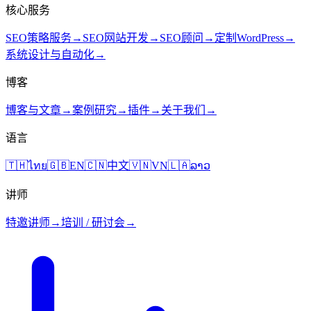
核心服务
SEO策略服务
→
SEO网站开发
→
SEO顾问
→
定制WordPress
→
系统设计与自动化
→
博客
博客与文章
→
案例研究
→
插件
→
关于我们
→
语言
🇹🇭
ไทย
🇬🇧
EN
🇨🇳
中文
🇻🇳
VN
🇱🇦
ລາວ
讲师
特邀讲师
→
培训 / 研讨会
→