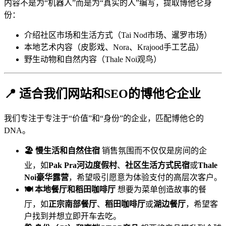
内容不是为“机器人”而是为“真实的人”编写，提取博他仑身
份：
介绍社区市场和生活方式（Tai Nod市场、暹罗市场）
本地艺术内容（皮影戏、Nora、Krajood手工艺品）
野生动物和自然内容（Thale Noi观鸟）
📍 适合我们网站和SEO的博他仑企业
我们专注于专注于“价值”和“身份”的企业，匹配博他仑的
DNA。
🏖️ 慢生活和自然住宿
销售氛围而不仅仅是房间的企
业，如
Pak Pra河边度假村
、
社区生活方式民宿
或
Thale
Noi豪华露营
，希望吸引愿意为体验支付的高层次客户。
🍽️ 本地餐厅和稻田咖啡厅
想要为菜单创造故事的餐
厅，如
正宗南部餐厅
、
稻田咖啡厅
或
湖边餐厅
，希望客
户找到并想立即开车去吃。