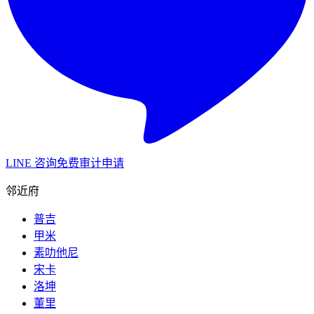
LINE 咨询
免费审计申请
邻近府
普吉
甲米
素叻他尼
宋卡
洛坤
董里