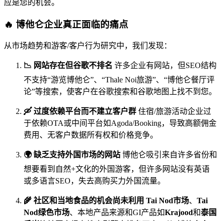
应是您的机会。
🔥 博他仑企业真正面临的痛点
从市场趋势和游客/客户行为研究中，我们发现：
📉 网站存在但谷歌不排名
许多企业有网站，但SEO结构
不支持“游览博他仑”、“Thale Noi旅游”、“博他仑餐厅评
论”等搜索，使客户在谷歌搜索和谷歌地图上找不到您。
🛶 过度依赖平台而不建立客户群
住宿/旅游活动企业过
于依赖OTA或中间平台如Agoda/Booking，导致高额佣金
费用、无客户数据所有权和价格竞争。
🌍 缺乏支持外国市场的网站
博他仑吸引来自许多省份和
想要看到自然+文化的外国游客，但许多网站没有英语
或多语言SEO，失去高购买力外国流量。
🌾 社区和当地食品的机会尚未利用
Tai Nod市场
、
Tai
Nod绿色市场
、本地产品来源和GI产品如
Krajood
和
泰国