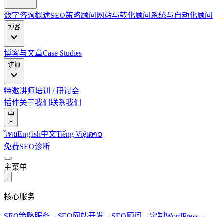
数字咨询概述
SEO策略顾问
网站与转化顾问
系统与自动化顾问
博客
博客与文章
Case Studies
讲师
特邀讲师
培训 / 研讨会
插件
关于我们
联系我们
中
ไทย
English
中文
Tiếng Việt
ລາວ
免费SEO诊断
主菜单
核心服务
SEO策略服务
→
SEO网站开发
→
SEO顾问
→
定制WordPress
→