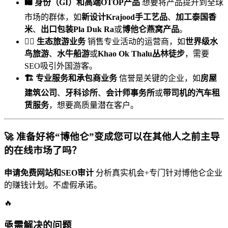
🛍️ 身份（GI）和高端OTOP产品
想要将产品提升到全球
市场的群体，如
新设计Krajood手工艺品
、
加工泰国香
米
、
出口包装Pla Duk Ra
或
博他仑燕窝产品
。
🚣‍♂️ 生态旅游业务
销售专业活动的运营商，如
世界级水
鸟旅游
、
水牛船游
或
Khao Ok Thalu丛林徒步
，需要
SEO吸引外国游客。
🏗️ 专业服务和承包商业务
信誉是关键的企业，如
房屋
建筑公司
、
牙科诊所
、
会计师事务所
或
带司机的汽车租
赁服务
，想要高质量潜在客户。
🚀 准备好将“博他仑”变成您可以在其他人之前主导
的在线市场了吗？
申请免费网站和SEO审计
分析真实机会+专门针对博他仑企业
的赚钱计划。不虚假承诺。
🔥
亟需解决的问题