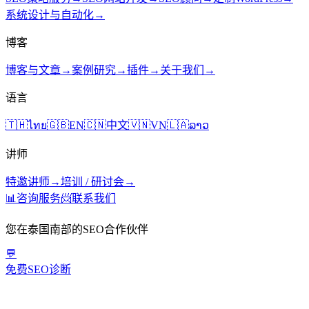
系统设计与自动化
→
博客
博客与文章
→
案例研究
→
插件
→
关于我们
→
语言
🇹🇭
ไทย
🇬🇧
EN
🇨🇳
中文
🇻🇳
VN
🇱🇦
ລາວ
讲师
特邀讲师
→
培训 / 研讨会
→
📊
咨询服务
📨
联系我们
您在泰国南部的SEO合作伙伴
💬
免费SEO诊断