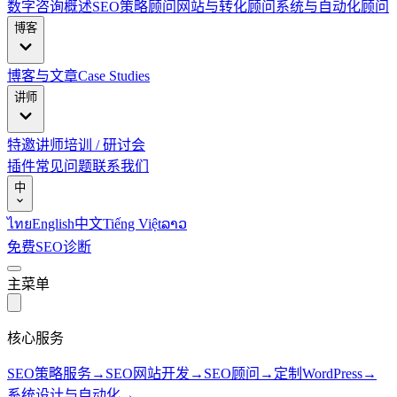
数字咨询概述
SEO策略顾问
网站与转化顾问
系统与自动化顾问
博客
博客与文章
Case Studies
讲师
特邀讲师
培训 / 研讨会
插件
常见问题
联系我们
中
ไทย
English
中文
Tiếng Việt
ລາວ
免费SEO诊断
主菜单
核心服务
SEO策略服务
→
SEO网站开发
→
SEO顾问
→
定制WordPress
→
系统设计与自动化
→