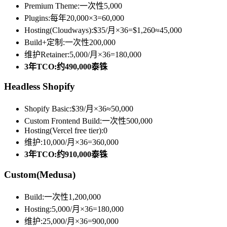
Premium Theme:一次性5,000
Plugins:每年20,000×3=60,000
Hosting(Cloudways):$35/月×36=$1,260≈45,000
Build+定制:一次性200,000
维护Retainer:5,000/月×36=180,000
3年TCO:约490,000泰铢
Headless Shopify
Shopify Basic:$39/月×36≈50,000
Custom Frontend Build:一次性500,000
Hosting(Vercel free tier):0
维护:10,000/月×36=360,000
3年TCO:约910,000泰铢
Custom(Medusa)
Build:一次性1,200,000
Hosting:5,000/月×36=180,000
维护:25,000/月×36=900,000