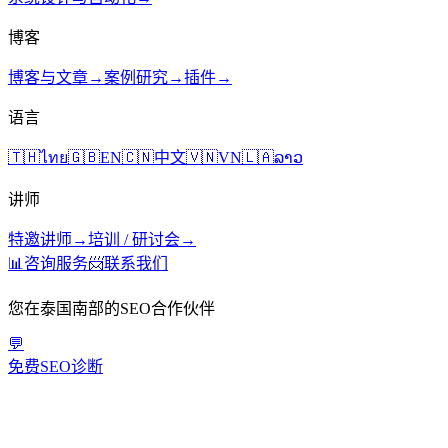
博客
博客与文章
→
案例研究
→
插件
→
语言
🇹🇭
ไทย
🇬🇧
EN
🇨🇳
中文
🇻🇳
VN
🇱🇦
ລາວ
讲师
特邀讲师
→
培训 / 研讨会
→
📊
咨询服务
📨
联系我们
您在泰国南部的SEO合作伙伴
💬
免费SEO诊断