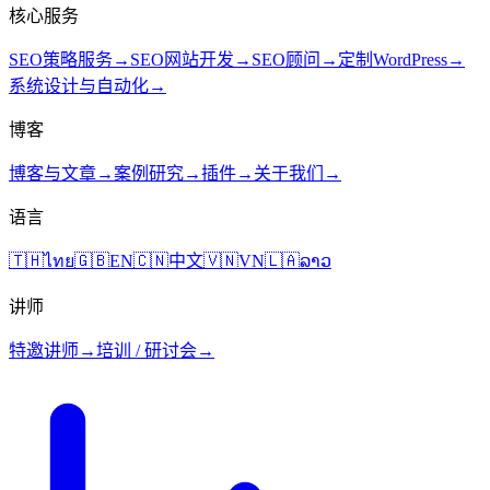
核心服务
SEO策略服务
→
SEO网站开发
→
SEO顾问
→
定制WordPress
→
系统设计与自动化
→
博客
博客与文章
→
案例研究
→
插件
→
关于我们
→
语言
🇹🇭
ไทย
🇬🇧
EN
🇨🇳
中文
🇻🇳
VN
🇱🇦
ລາວ
讲师
特邀讲师
→
培训 / 研讨会
→