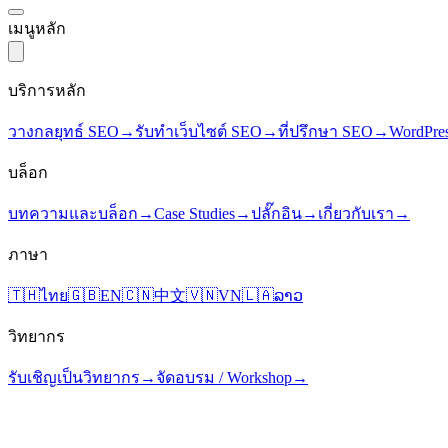
เมนูหลัก
บริการหลัก
วางกลยุทธ์ SEO
→
รับทำเว็บไซต์ SEO
→
ที่ปรึกษา SEO
→
WordPre
บล็อก
บทความและบล็อก
→
Case Studies
→
ปลั๊กอิน
→
เกี่ยวกับเรา
→
ภาษา
🇹🇭
ไทย
🇬🇧
EN
🇨🇳
中文
🇻🇳
VN
🇱🇦
ລາວ
วิทยากร
รับเชิญเป็นวิทยากร
→
จัดอบรม / Workshop
→