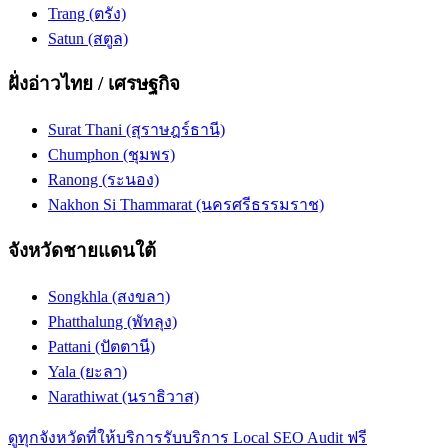
Trang (ตรัง)
Satun (สตูล)
ฝั่งอ่าวไทย / เศรษฐกิจ
Surat Thani (สุราษฎร์ธานี)
Chumphon (ชุมพร)
Ranong (ระนอง)
Nakhon Si Thammarat (นครศรีธรรมราช)
จังหวัดชายแดนใต้
Songkhla (สงขลา)
Phatthalung (พัทลุง)
Pattani (ปัตตานี)
Yala (ยะลา)
Narathiwat (นราธิวาส)
ดูทุกจังหวัดที่ให้บริการ
รับบริการ Local SEO Audit ฟรี