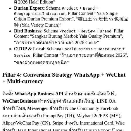
ดี 2026 Halal Edition”
Durian Export
: Schema
+
+
Product
Brand
, Pillar Content “Yala Single
GeographicalIndication
Origin Durian Premium Export”, “猫山王 vs 班长 vs 也拉品
种 (Yala Variety Durian)”
Bird Business
: Schema
+
+
, Pillar
Product
Review
Brand
Content “Sangkar Burung Merbok Yala Quality Premium”,
“การประกวดนกเขาชวายะลา 2026 Guide”
OTOP & Local
: Schema
+
+
LocalBusiness
Restaurant
, Pillar Content “ร้านอาหารยะลาที่ต้องลอง 2026”,
Service
“ของฝากเบตงครบทุกชนิด”
Pillar 4: Conversion Strategy WhatsApp + WeChat
+ Multi-currency
ติดตั้ง
WhatsApp Business API
สำหรับมาเลเซีย-สิงคโปร์,
WeChat Business
สำหรับลูกค้าจีนแผ่นดินใหญ่, LINE OA
สำหรับไทย,
Messenger
สำหรับ Niche Community Facebook
ระบบจ่ายเงินรองรับ PromptPay (TH), Maybank2u/FPX (MY),
Alipay/WeChat Pay (CN), Stripe สำหรับ International Card, Wise
สำหรับ B2B International Transfer สำหรับ Durian Export มี Pre-