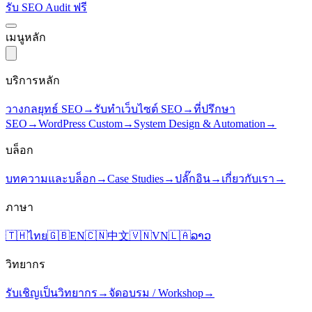
รับ SEO Audit ฟรี
เมนูหลัก
บริการหลัก
วางกลยุทธ์ SEO
→
รับทำเว็บไซต์ SEO
→
ที่ปรึกษา
SEO
→
WordPress Custom
→
System Design & Automation
→
บล็อก
บทความและบล็อก
→
Case Studies
→
ปลั๊กอิน
→
เกี่ยวกับเรา
→
ภาษา
🇹🇭
ไทย
🇬🇧
EN
🇨🇳
中文
🇻🇳
VN
🇱🇦
ລາວ
วิทยากร
รับเชิญเป็นวิทยากร
→
จัดอบรม / Workshop
→