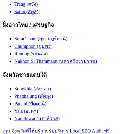
Trang (ตรัง)
Satun (สตูล)
ฝั่งอ่าวไทย / เศรษฐกิจ
Surat Thani (สุราษฎร์ธานี)
Chumphon (ชุมพร)
Ranong (ระนอง)
Nakhon Si Thammarat (นครศรีธรรมราช)
จังหวัดชายแดนใต้
Songkhla (สงขลา)
Phatthalung (พัทลุง)
Pattani (ปัตตานี)
Yala (ยะลา)
Narathiwat (นราธิวาส)
ดูทุกจังหวัดที่ให้บริการ
รับบริการ Local SEO Audit ฟรี