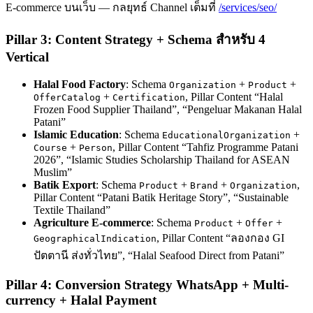
E-commerce บนเว็บ — กลยุทธ์ Channel เต็มที่
/services/seo/
Pillar 3: Content Strategy + Schema สำหรับ 4
Vertical
Halal Food Factory
: Schema
+
+
Organization
Product
+
, Pillar Content “Halal
OfferCatalog
Certification
Frozen Food Supplier Thailand”, “Pengeluar Makanan Halal
Patani”
Islamic Education
: Schema
+
EducationalOrganization
+
, Pillar Content “Tahfiz Programme Patani
Course
Person
2026”, “Islamic Studies Scholarship Thailand for ASEAN
Muslim”
Batik Export
: Schema
+
+
,
Product
Brand
Organization
Pillar Content “Patani Batik Heritage Story”, “Sustainable
Textile Thailand”
Agriculture E-commerce
: Schema
+
+
Product
Offer
, Pillar Content “ลองกอง GI
GeographicalIndication
ปัตตานี ส่งทั่วไทย”, “Halal Seafood Direct from Patani”
Pillar 4: Conversion Strategy WhatsApp + Multi-
currency + Halal Payment