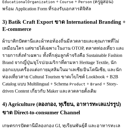
+
+
(ครูผู้สอน)
EducationalOrganization
Course
Person
พร้อม Application Form ที่รองรับเอกสารดิจิทัล
3) Batik Craft Export ขาด International Branding +
E-commerce
ผ้าบาติกปัตตานีและผ้าทอท้องถิ่นมีลวดลายและคุณภาพที่ไม่
เหมือนใคร แต่ขายได้เฉพาะในงาน OTOP, ตลาดท่องเที่ยว และ
รายการสั่งทำเฉพาะ ทั้งที่กลุ่มลูกค้าจริงคือ Sustainable Fashion
Brand จากญี่ปุ่น/ยุโรป/อเมริกาที่ตามหา Heritage Textile, นัก
ออกแบบเครื่องแต่งกายมุสลิมในมาเลเซีย/อินโดนีเซีย, และนัก
ท่องเที่ยวสาย Cultural Tourism ขาดเว็บไซต์ Lookbook + B2B
Catalog แบบ Multilingual + Schema
+
+ Story-
Product
Brand
driven Content เกี่ยวกับ Maker และลวดลายดั้งเดิม
4) Agriculture (ลองกอง, ทุเรียน, อาหารทะเลแปรรูป)
ขาด Direct-to-consumer Channel
เกษตรกรปัตตานีมีลองกอง GI, ทุเรียนพันธุ์ดี และอาหารทะเล