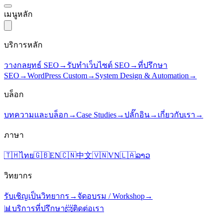
เมนูหลัก
บริการหลัก
วางกลยุทธ์ SEO
→
รับทำเว็บไซต์ SEO
→
ที่ปรึกษา
SEO
→
WordPress Custom
→
System Design & Automation
→
บล็อก
บทความและบล็อก
→
Case Studies
→
ปลั๊กอิน
→
เกี่ยวกับเรา
→
ภาษา
🇹🇭
ไทย
🇬🇧
EN
🇨🇳
中文
🇻🇳
VN
🇱🇦
ລາວ
วิทยากร
รับเชิญเป็นวิทยากร
→
จัดอบรม / Workshop
→
📊
บริการที่ปรึกษา
📨
ติดต่อเรา