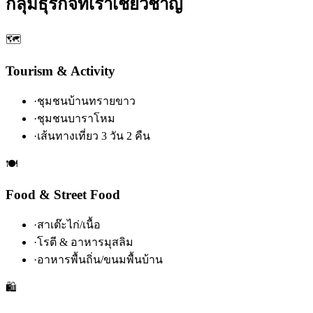
กลุ่มธุรกิจที่เราเชี่ยวชาญ
🗺️
Tourism & Activity
·
ชุมชนบ้านทรายขาว
·
ชุมชนบาราโหม
·
เส้นทางเที่ยว 3 วัน 2 คืน
🍽️
Food & Street Food
·
สาเต๊ะไก่/เนื้อ
·
โรตี & อาหารมุสลิม
·
อาหารพื้นถิ่น/ขนมพื้นบ้าน
🛍️