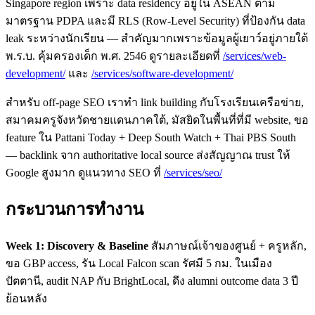
Singapore region เพราะ data residency อยู่ใน ASEAN ตาม
มาตรฐาน PDPA และมี RLS (Row-Level Security) ที่ป้องกัน data
leak ระหว่างนักเรียน — สำคัญมากเพราะข้อมูลผู้เยาว์อยู่ภายใต้
พ.ร.บ. คุ้มครองเด็ก พ.ศ. 2546 ดูรายละเอียดที่
/services/web-
development/
และ
/services/software-development/
สำหรับ off-page SEO เราทำ link building กับโรงเรียนเครือข่าย,
สมาคมครูจังหวัดชายแดนภาคใต้, มัสยิดในพื้นที่ที่มี website, ขอ
feature ใน Pattani Today + Deep South Watch + Thai PBS South
— backlink จาก authoritative local source ส่งสัญญาณ trust ให้
Google สูงมาก ดูแนวทาง SEO ที่
/services/seo/
กระบวนการทำงาน
Week 1: Discovery & Baseline
สัมภาษณ์เจ้าของศูนย์ + ครูหลัก,
ขอ GBP access, รัน Local Falcon scan รัศมี 5 กม. ในเมือง
ปัตตานี, audit NAP กับ BrightLocal, ดึง alumni outcome data 3 ปี
ย้อนหลัง