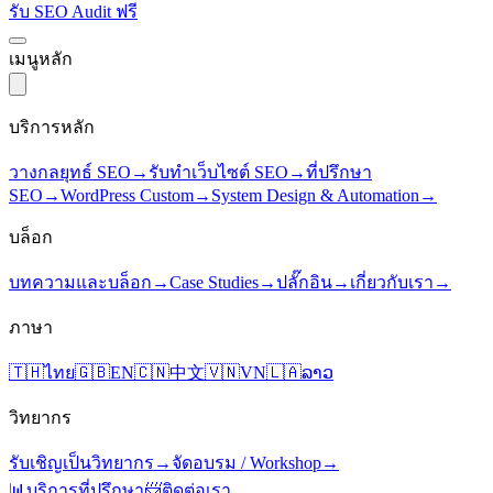
รับ SEO Audit ฟรี
เมนูหลัก
บริการหลัก
วางกลยุทธ์ SEO
→
รับทำเว็บไซต์ SEO
→
ที่ปรึกษา
SEO
→
WordPress Custom
→
System Design & Automation
→
บล็อก
บทความและบล็อก
→
Case Studies
→
ปลั๊กอิน
→
เกี่ยวกับเรา
→
ภาษา
🇹🇭
ไทย
🇬🇧
EN
🇨🇳
中文
🇻🇳
VN
🇱🇦
ລາວ
วิทยากร
รับเชิญเป็นวิทยากร
→
จัดอบรม / Workshop
→
📊
บริการที่ปรึกษา
📨
ติดต่อเรา