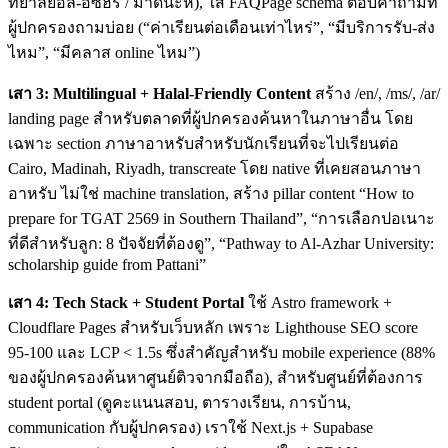
ทยาลัยอัล-อัซฮัร / มาดีนะห์), ใส่ FAQPage schema ตอบคำถามที่
ผู้ปกครองถามบ่อย (“ค่าเรียนต่อเดือนเท่าไหร่”, “มีบริการรับ-ส่ง
ไหม”, “มีคลาส online ไหม”)
เสา 3: Multilingual + Halal-Friendly Content
สร้าง /en/, /ms/, /ar/
landing page สำหรับตลาดที่ผู้ปกครองค้นหาในภาษาอื่น โดย
เฉพาะ section ภาษาอาหรับสำหรับนักเรียนที่จะไปเรียนต่อ
Cairo, Madinah, Riyadh, transcreate โดย native ที่เคยสอนภาษา
อาหรับ ไม่ใช่ machine translation, สร้าง pillar content “How to
prepare for TGAT 2569 in Southern Thailand”, “การเลือกปอเนาะ
ที่ดีสำหรับลูก: 8 ปัจจัยที่ต้องดู”, “Pathway to Al-Azhar University:
scholarship guide from Pattani”
เสา 4: Tech Stack + Student Portal
ใช้ Astro framework +
Cloudflare Pages สำหรับเว็บหลัก เพราะ Lighthouse SEO score
95-100 และ LCP < 1.5s ซึ่งสำคัญสำหรับ mobile experience (88%
ของผู้ปกครองค้นหาศูนย์ติวจากมือถือ), สำหรับศูนย์ที่ต้องการ
student portal (ดูคะแนนสอบ, ตารางเรียน, การบ้าน,
communication กับผู้ปกครอง) เราใช้ Next.js + Supabase