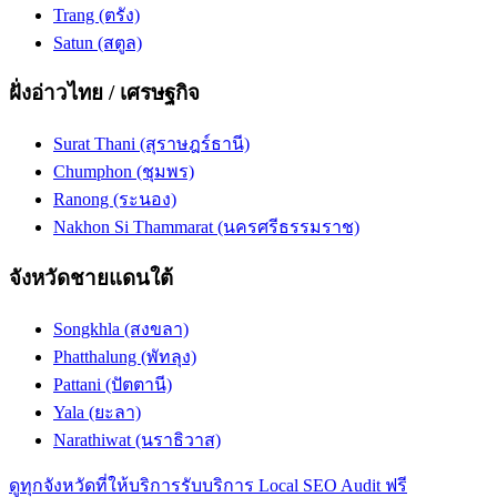
Trang (ตรัง)
Satun (สตูล)
ฝั่งอ่าวไทย / เศรษฐกิจ
Surat Thani (สุราษฎร์ธานี)
Chumphon (ชุมพร)
Ranong (ระนอง)
Nakhon Si Thammarat (นครศรีธรรมราช)
จังหวัดชายแดนใต้
Songkhla (สงขลา)
Phatthalung (พัทลุง)
Pattani (ปัตตานี)
Yala (ยะลา)
Narathiwat (นราธิวาส)
ดูทุกจังหวัดที่ให้บริการ
รับบริการ Local SEO Audit ฟรี