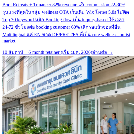
BookRetreats + Tripaneer 82% revenue เสีย commission 22-30%
รุนแรงที่สุดในกลุ่ม wellness OTA เว็บเดิม Wix โหลด 5.8s ไม่ติด
Top 30 keyword หลัก Booking flow เป็น inquiry-based ใช้เวลา
24-72 ชั่วโมงต่อ booking customer 60% เลิกรอแล้วจองที่อื่น
Multilingual แค่ EN ขาด DE/FR/IT/ES ที่เป็น core wellness tourist
market
10 สัปดาห์ + 6-month retainer (เริ่ม ม.ค. 2026)
อ่านต่อ →