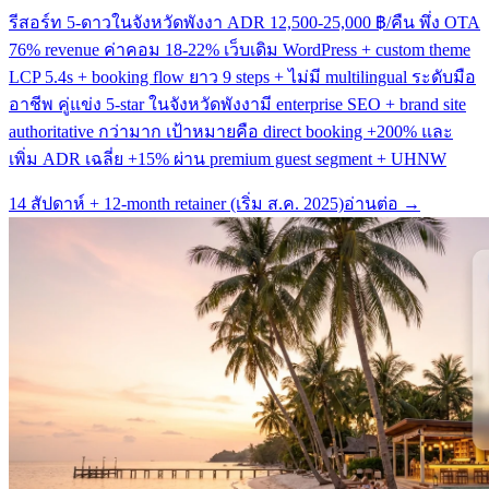
รีสอร์ท 5-ดาวในจังหวัดพังงา ADR 12,500-25,000 ฿/คืน พึ่ง OTA
76% revenue ค่าคอม 18-22% เว็บเดิม WordPress + custom theme
LCP 5.4s + booking flow ยาว 9 steps + ไม่มี multilingual ระดับมือ
อาชีพ คู่แข่ง 5-star ในจังหวัดพังงามี enterprise SEO + brand site
authoritative กว่ามาก เป้าหมายคือ direct booking +200% และ
เพิ่ม ADR เฉลี่ย +15% ผ่าน premium guest segment + UHNW
14 สัปดาห์ + 12-month retainer (เริ่ม ส.ค. 2025)
อ่านต่อ →