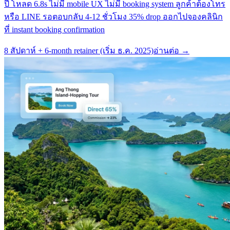
ปี โหลด 6.8s ไม่มี mobile UX ไม่มี booking system ลูกค้าต้องโทร
หรือ LINE รอตอบกลับ 4-12 ชั่วโมง 35% drop ออกไปจองคลินิก
ที่ instant booking confirmation
8 สัปดาห์ + 6-month retainer (เริ่ม ธ.ค. 2025)
อ่านต่อ →