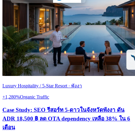
Luxury Hospitality / 5-Star Resort
·
พังงา
+1,280%
Organic Traffic
Case Study: SEO รีสอร์ท 5-ดาวในจังหวัดพังงา ดัน
ADR 18,500 ฿ ลด OTA dependency เหลือ 38% ใน 6
เดือน