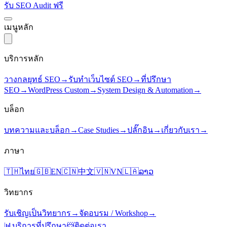
รับ SEO Audit ฟรี
เมนูหลัก
บริการหลัก
วางกลยุทธ์ SEO
→
รับทำเว็บไซต์ SEO
→
ที่ปรึกษา
SEO
→
WordPress Custom
→
System Design & Automation
→
บล็อก
บทความและบล็อก
→
Case Studies
→
ปลั๊กอิน
→
เกี่ยวกับเรา
→
ภาษา
🇹🇭
ไทย
🇬🇧
EN
🇨🇳
中文
🇻🇳
VN
🇱🇦
ລາວ
วิทยากร
รับเชิญเป็นวิทยากร
→
จัดอบรม / Workshop
→
📊
บริการที่ปรึกษา
📨
ติดต่อเรา