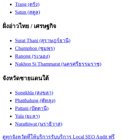
Trang (ตรัง)
Satun (สตูล)
ฝั่งอ่าวไทย / เศรษฐกิจ
Surat Thani (สุราษฎร์ธานี)
Chumphon (ชุมพร)
Ranong (ระนอง)
Nakhon Si Thammarat (นครศรีธรรมราช)
จังหวัดชายแดนใต้
Songkhla (สงขลา)
Phatthalung (พัทลุง)
Pattani (ปัตตานี)
Yala (ยะลา)
Narathiwat (นราธิวาส)
ดูทุกจังหวัดที่ให้บริการ
รับบริการ Local SEO Audit ฟรี