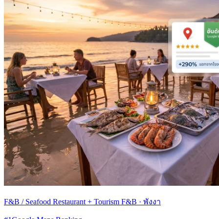
F&B / Seafood Restaurant + Tourism F&B
·
พังงา