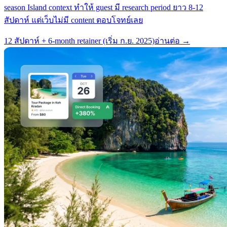
season Island context ทำให้ guest มี research period ยาว 8-12
สัปดาห์ แต่เว็บไม่มี content ตอบโจทย์เลย
12 สัปดาห์ + 6-month retainer (เริ่ม ก.ย. 2025)
อ่านต่อ →