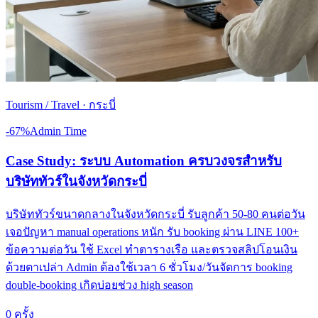
Tourism / Travel
·
กระบี่
-67%
Admin Time
Case Study: ระบบ Automation ครบวงจรสำหรับ
บริษัททัวร์ในจังหวัดกระบี่
บริษัททัวร์ขนาดกลางในจังหวัดกระบี่ รับลูกค้า 50-80 คนต่อวัน
เจอปัญหา manual operations หนัก รับ booking ผ่าน LINE 100+
ข้อความต่อวัน ใช้ Excel ทำตารางเรือ และตรวจสลิปโอนเงิน
ด้วยตาเปล่า Admin ต้องใช้เวลา 6 ชั่วโมง/วันจัดการ booking
double-booking เกิดบ่อยช่วง high season
0 ครั้ง