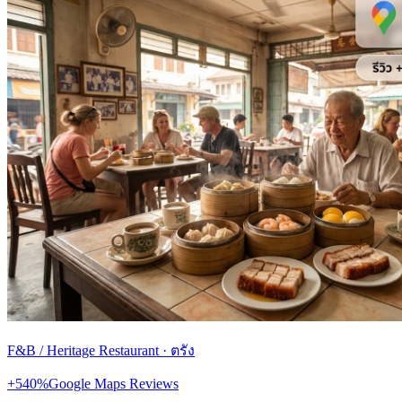
F&B / Heritage Restaurant
·
ตรัง
+540%
Google Maps Reviews