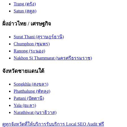
Trang (ตรัง)
Satun (สตูล)
ฝั่งอ่าวไทย / เศรษฐกิจ
Surat Thani (สุราษฎร์ธานี)
Chumphon (ชุมพร)
Ranong (ระนอง)
Nakhon Si Thammarat (นครศรีธรรมราช)
จังหวัดชายแดนใต้
Songkhla (สงขลา)
Phatthalung (พัทลุง)
Pattani (ปัตตานี)
Yala (ยะลา)
Narathiwat (นราธิวาส)
ดูทุกจังหวัดที่ให้บริการ
รับบริการ Local SEO Audit ฟรี