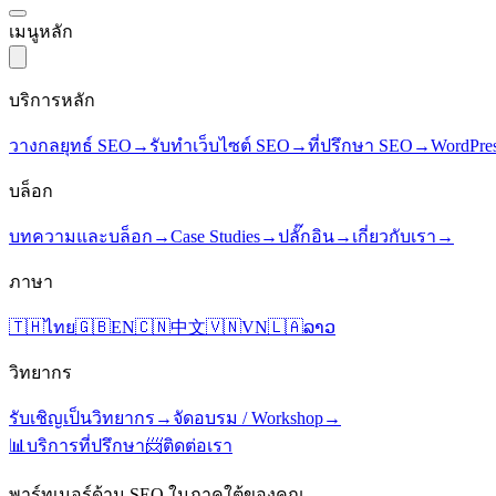
เมนูหลัก
บริการหลัก
วางกลยุทธ์ SEO
→
รับทำเว็บไซต์ SEO
→
ที่ปรึกษา SEO
→
WordPre
บล็อก
บทความและบล็อก
→
Case Studies
→
ปลั๊กอิน
→
เกี่ยวกับเรา
→
ภาษา
🇹🇭
ไทย
🇬🇧
EN
🇨🇳
中文
🇻🇳
VN
🇱🇦
ລາວ
วิทยากร
รับเชิญเป็นวิทยากร
→
จัดอบรม / Workshop
→
📊
บริการที่ปรึกษา
📨
ติดต่อเรา
พาร์ทเนอร์ด้าน SEO ในภาคใต้ของคุณ