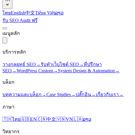
ไทย
English
中文
Tiếng Việt
ລາວ
รับ SEO Audit ฟรี
เมนูหลัก
บริการหลัก
วางกลยุทธ์ SEO
→
รับทำเว็บไซต์ SEO
→
ที่ปรึกษา
SEO
→
WordPress Custom
→
System Design & Automation
→
บล็อก
บทความและบล็อก
→
Case Studies
→
ปลั๊กอิน
→
เกี่ยวกับเรา
→
ภาษา
🇹🇭
ไทย
🇬🇧
EN
🇨🇳
中文
🇻🇳
VN
🇱🇦
ລາວ
วิทยากร