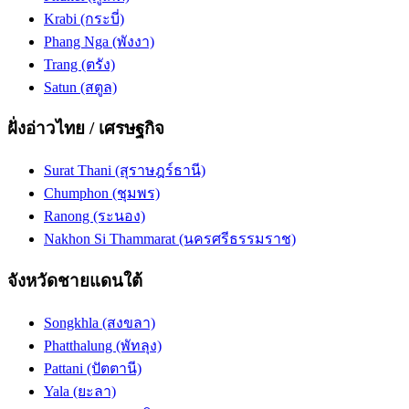
Krabi (กระบี่)
Phang Nga (พังงา)
Trang (ตรัง)
Satun (สตูล)
ฝั่งอ่าวไทย / เศรษฐกิจ
Surat Thani (สุราษฎร์ธานี)
Chumphon (ชุมพร)
Ranong (ระนอง)
Nakhon Si Thammarat (นครศรีธรรมราช)
จังหวัดชายแดนใต้
Songkhla (สงขลา)
Phatthalung (พัทลุง)
Pattani (ปัตตานี)
Yala (ยะลา)