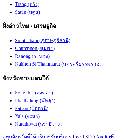
Trang (ตรัง)
Satun (สตูล)
ฝั่งอ่าวไทย / เศรษฐกิจ
Surat Thani (สุราษฎร์ธานี)
Chumphon (ชุมพร)
Ranong (ระนอง)
Nakhon Si Thammarat (นครศรีธรรมราช)
จังหวัดชายแดนใต้
Songkhla (สงขลา)
Phatthalung (พัทลุง)
Pattani (ปัตตานี)
Yala (ยะลา)
Narathiwat (นราธิวาส)
ดูทุกจังหวัดที่ให้บริการ
รับบริการ Local SEO Audit ฟรี