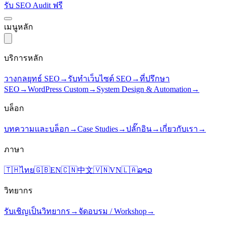
รับ SEO Audit ฟรี
เมนูหลัก
บริการหลัก
วางกลยุทธ์ SEO
→
รับทำเว็บไซต์ SEO
→
ที่ปรึกษา
SEO
→
WordPress Custom
→
System Design & Automation
→
บล็อก
บทความและบล็อก
→
Case Studies
→
ปลั๊กอิน
→
เกี่ยวกับเรา
→
ภาษา
🇹🇭
ไทย
🇬🇧
EN
🇨🇳
中文
🇻🇳
VN
🇱🇦
ລາວ
วิทยากร
รับเชิญเป็นวิทยากร
→
จัดอบรม / Workshop
→