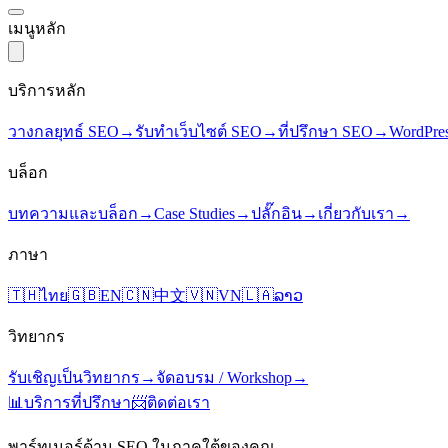
เมนูหลัก
บริการหลัก
วางกลยุทธ์ SEO
→
รับทำเว็บไซต์ SEO
→
ที่ปรึกษา SEO
→
WordPre
บล็อก
บทความและบล็อก
→
Case Studies
→
ปลั๊กอิน
→
เกี่ยวกับเรา
→
ภาษา
🇹🇭
ไทย
🇬🇧
EN
🇨🇳
中文
🇻🇳
VN
🇱🇦
ລາວ
วิทยากร
รับเชิญเป็นวิทยากร
→
จัดอบรม / Workshop
→
📊
บริการที่ปรึกษา
📨
ติดต่อเรา
พาร์ทเนอร์ด้าน SEO ในภาคใต้ของคุณ