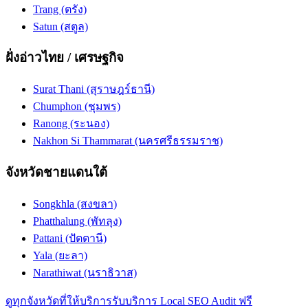
Trang (ตรัง)
Satun (สตูล)
ฝั่งอ่าวไทย / เศรษฐกิจ
Surat Thani (สุราษฎร์ธานี)
Chumphon (ชุมพร)
Ranong (ระนอง)
Nakhon Si Thammarat (นครศรีธรรมราช)
จังหวัดชายแดนใต้
Songkhla (สงขลา)
Phatthalung (พัทลุง)
Pattani (ปัตตานี)
Yala (ยะลา)
Narathiwat (นราธิวาส)
ดูทุกจังหวัดที่ให้บริการ
รับบริการ Local SEO Audit ฟรี