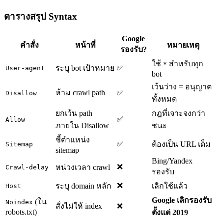
ตารางสรุป Syntax
Google
คำสั่ง
หน้าที่
หมายเหตุ
รองรับ?
ใช้
สำหรับทุก
*
✅
ระบุ bot เป้าหมาย
User-agent
bot
เว้นว่าง = อนุญาต
ห้าม crawl path
✅
Disallow
ทั้งหมด
ยกเว้น path
กฎที่เจาะจงกว่า
✅
Allow
ภายใน Disallow
ชนะ
ชี้ตำแหน่ง
✅
ต้องเป็น URL เต็ม
Sitemap
sitemap
Bing/Yandex
❌
หน่วงเวลา crawl
Crawl-delay
รองรับ
❌
ระบุ domain หลัก
เลิกใช้แล้ว
Host
Google เลิกรองรับ
(ใน
Noindex
สั่งไม่ให้ index
❌
robots.txt)
ตั้งแต่ 2019