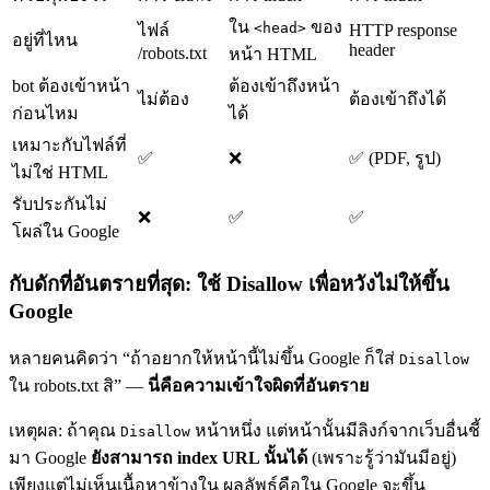
ใน
ของ
<head>
ไฟล์
HTTP response
อยู่ที่ไหน
header
/robots.txt
หน้า HTML
bot ต้องเข้าหน้า
ต้องเข้าถึงหน้า
ไม่ต้อง
ต้องเข้าถึงได้
ก่อนไหม
ได้
เหมาะกับไฟล์ที่
✅
❌
✅ (PDF, รูป)
ไม่ใช่ HTML
รับประกันไม่
❌
✅
✅
โผล่ใน Google
กับดักที่อันตรายที่สุด: ใช้ Disallow เพื่อหวังไม่ให้ขึ้น
Google
หลายคนคิดว่า “ถ้าอยากให้หน้านี้ไม่ขึ้น Google ก็ใส่
Disallow
ใน robots.txt สิ” —
นี่คือความเข้าใจผิดที่อันตราย
เหตุผล: ถ้าคุณ
หน้าหนึ่ง แต่หน้านั้นมีลิงก์จากเว็บอื่นชี้
Disallow
มา Google
ยังสามารถ index URL นั้นได้
(เพราะรู้ว่ามันมีอยู่)
เพียงแต่ไม่เห็นเนื้อหาข้างใน ผลลัพธ์คือใน Google จะขึ้น