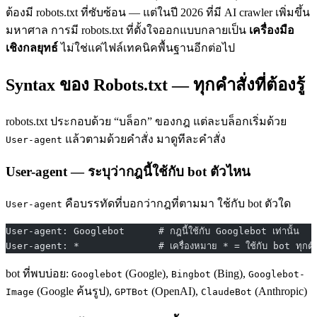
ต้องมี robots.txt ที่ซับซ้อน — แต่ในปี 2026 ที่มี AI crawler เพิ่มขึ้น
มหาศาล การมี robots.txt ที่ตั้งใจออกแบบกลายเป็น
เครื่องมือ
เชิงกลยุทธ์
ไม่ใช่แค่ไฟล์เทคนิคพื้นฐานอีกต่อไป
Syntax ของ Robots.txt — ทุกคำสั่งที่ต้องรู้
robots.txt ประกอบด้วย “บล็อก” ของกฎ แต่ละบล็อกเริ่มด้วย
แล้วตามด้วยคำสั่ง มาดูทีละคำสั่ง
User-agent
User-agent — ระบุว่ากฎนี้ใช้กับ bot ตัวไหน
คือบรรทัดที่บอกว่ากฎที่ตามมา ใช้กับ bot ตัวใด
User-agent
User-agent: Googlebot      # กฎนี้ใช้กับ Googlebot เท่านั้น
User-agent: *              # เครื่องหมาย * = ใช้กับ bot ทุกตั
bot ที่พบบ่อย:
(Google),
(Bing),
Googlebot
Bingbot
Googlebot-
(Google ค้นรูป),
(OpenAI),
(Anthropic)
Image
GPTBot
ClaudeBot