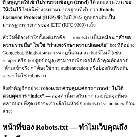
ที่
อนุญาตให้เข้าไปรวบรวมข้อมูล (crawl) ได้
และส่วนไหน
ขอ
ให้เว้นไว้
ไฟล์นี้ทำงานตามมาตรฐานที่เรียกว่า
Robots
Exclusion Protocol (REP)
ซึ่งในปี 2022 ถูกยกระดับเป็น
มาตรฐานทางการของ IETF (RFC 9309) แล้ว
หัวใจที่ต้องเข้าใจตั้งแต่แรกคือ — robots.txt เป็นเหมือน
“คำขอ
ความร่วมมือ” ไม่ใช่ “กำแพงรักษาความปลอดภัย”
bot ที่ดีอย่าง
Googlebot, Bingbot จะเคารพกฎนี้เสมอ แต่ bot ที่ไม่ดี (เช่น
scraper หรือ bot ดูดข้อมูล) สามารถเพิกเฉยได้ ถ้าคุณต้องการ
“ห้ามเข้าจริง ๆ” ต้องใช้การ authentication หรือป้องกันที่ระดับ
server ไม่ใช่ robots.txt
สิ่งสำคัญอีกอย่าง:
robots.txt ควบคุมแค่การ “crawl” ไม่ได้
ควบคุมการ “index”
— สองคำนี้ต่างกันมาก และเป็นจุดที่คน
พลาดบ่อยที่สุด (เราจะเจาะลึกในหัวข้อ robots.txt vs noindex ด้าน
ล่าง)
หน้าที่ของ Robots.txt — ทำไมเว็บคุณถึง