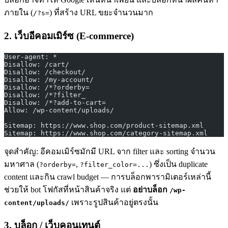
ภายใน (
) ที่สร้าง URL ขยะจำนวนมาก
/?s=
2. เว็บอีคอมเมิร์ซ (E-commerce)
User-agent: *
Disallow: /cart/
Disallow: /checkout/
Disallow: /my-account/
Disallow: /*?orderby=
Disallow: /*?filter_
Disallow: /*?add-to-cart=
Allow: /wp-content/uploads/
Sitemap: https://www.shop.com/product-sitemap.xml
Sitemap: https://www.shop.com/category-sitemap.xml
จุดสำคัญ: อีคอมเมิร์ซมักมี URL จาก filter และ sorting จำนวน
มหาศาล (
,
) ซึ่งเป็น duplicate
?orderby=
?filter_color=...
content และกิน crawl budget — การบล็อกพารามิเตอร์เหล่านี้
ช่วยให้ bot โฟกัสที่หน้าสินค้าจริง แต่
อย่าบล็อก
/wp-
เพราะรูปสินค้าอยู่ตรงนั้น
content/uploads/
3. บล็อก / เว็บคอนเทนต์