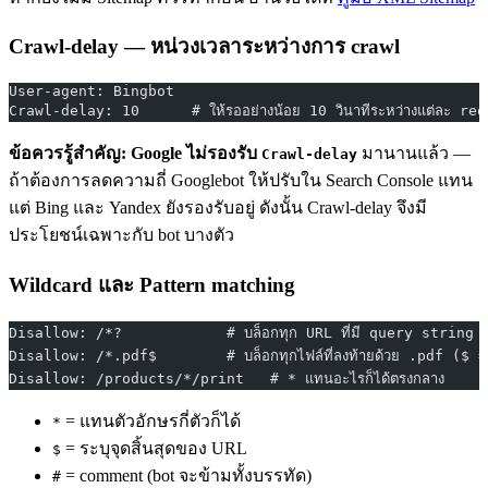
Crawl-delay — หน่วงเวลาระหว่างการ crawl
User-agent: Bingbot
Crawl-delay: 10      # ให้รออย่างน้อย 10 วินาทีระหว่างแต่ละ re
ข้อควรรู้สำคัญ:
Google ไม่รองรับ
มานานแล้ว —
Crawl-delay
ถ้าต้องการลดความถี่ Googlebot ให้ปรับใน Search Console แทน
แต่ Bing และ Yandex ยังรองรับอยู่ ดังนั้น Crawl-delay จึงมี
ประโยชน์เฉพาะกับ bot บางตัว
Wildcard และ Pattern matching
Disallow: /*?            # บล็อกทุก URL ที่มี query string 
Disallow: /*.pdf$        # บล็อกทุกไฟล์ที่ลงท้ายด้วย .pdf ($ = 
Disallow: /products/*/print   # * แทนอะไรก็ได้ตรงกลาง
= แทนตัวอักษรกี่ตัวก็ได้
*
= ระบุจุดสิ้นสุดของ URL
$
= comment (bot จะข้ามทั้งบรรทัด)
#