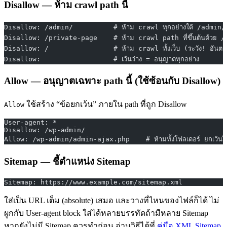
Disallow — ห้าม crawl path นี้
Disallow: /admin/          # ห้าม crawl ทุกอย่างใต้ /admin/
Disallow: /private-page    # ห้าม crawl path ที่ขึ้นต้นด้วย 
Disallow: /                # ห้าม crawl ทั้งเว็บ (ระวัง! อันต
Disallow:                  # เว้นว่าง = อนุญาตทุกอย่าง
Allow — อนุญาตเฉพาะ path นี้ (ใช้ซ้อนกับ Disallow)
ใช้สร้าง “ข้อยกเว้น” ภายใน path ที่ถูก Disallow
Allow
User-agent: *
Disallow: /wp-admin/
Allow: /wp-admin/admin-ajax.php    # ห้ามทั้งโฟลเดอร์ ยกเว้นไฟล
Sitemap — ชี้ตำแหน่ง Sitemap
Sitemap: https://www.example.com/sitemap.xml
ใส่เป็น URL เต็ม (absolute) เสมอ และวางที่ไหนของไฟล์ก็ได้ ไม่
ผูกกับ User-agent block ใส่ได้หลายบรรทัดถ้ามีหลาย Sitemap
หากยังไม่มี Sitemap ควรทำก่อน อ่านวิธีได้ที่
คู่มือ XML Sitemap