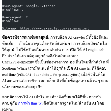
User-agent: Google-Extended
Disallow: /
User-agent: *
Disallow:
Sitemap: https://www.example.com/sitemap.xml
ข้อควรพิจารณาเชิงกลยุทธ์:
การบล็อก AI crawler มีทั้งข้อดีและ
ข้อเสีย — ถ้าเนื้อหาคุณคือทรัพย์สินที่มีค่า การบล็อกป้องกันไม่
ให้ถูกนำไปใช้ฟรี แต่ในทางกลับกัน การ
เปิด
ให้ AI engine เข้า
ถึง ช่วยให้แบรนด์คุณถูกอ้างอิงในคำตอบของ
ChatGPT/Perplexity ซึ่งเป็นช่องทางการมองเห็นใหม่ที่กำลังโต ที่
Southern Whale เรามักแนะนำให้ธุรกิจ
เปิด
AI crawler ที่ใช้ตอบ
real-time (เช่น
,
) เพื่อชิงพื้นที่ใน
OAI-SearchBot
PerplexityBot
AI answer แต่อาจพิจารณาบล็อกตัวที่เก็บข้อมูลเทรนล้วน ๆ ตาม
นโยบายของแต่ละธุรกิจ
หากต้องการให้ AI เข้าใจและอ้างอิงเว็บคุณได้ดีขึ้น ควรทำ
ควบคู่กับ
การทำ llms.txt
ซึ่งเป็นมาตรฐานใหม่สำหรับ AI โดย
เฉพาะ