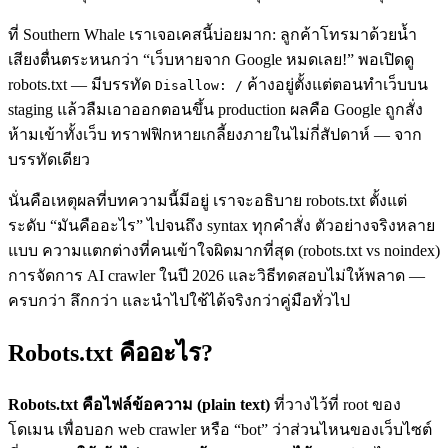
ที่ Southern Whale เราเจอเคสนี้บ่อยมาก: ลูกค้าโทรมาด้วยน้ำ
เสียงตื่นตระหนกว่า “เว็บหายจาก Google หมดเลย!” พอเปิดดู
robots.txt — มีบรรทัด
ค้างอยู่ตั้งแต่ตอนทำเว็บบน
Disallow: /
staging แล้วลืมเอาออกตอนขึ้น production ผลคือ Google ถูกสั่ง
ห้ามเข้าทั้งเว็บ ทราฟฟิกหายเกลี้ยงภายในไม่กี่สัปดาห์ — จาก
บรรทัดเดียว
นั่นคือเหตุผลที่บทความนี้มีอยู่ เราจะอธิบาย robots.txt ตั้งแต่
ระดับ “มันคืออะไร” ไปจนถึง syntax ทุกคำสั่ง ตัวอย่างจริงหลาย
แบบ ความแตกต่างที่คนเข้าใจผิดมากที่สุด (robots.txt vs noindex)
การจัดการ AI crawler ในปี 2026 และวิธีทดสอบไม่ให้พลาด —
ครบกว่า ลึกกว่า และนำไปใช้ได้จริงกว่าคู่มือทั่วไป
Robots.txt คืออะไร?
Robots.txt คือไฟล์ข้อความ (plain text)
ที่วางไว้ที่ root ของ
โดเมน เพื่อบอก web crawler หรือ “bot” ว่าส่วนไหนของเว็บไซต์