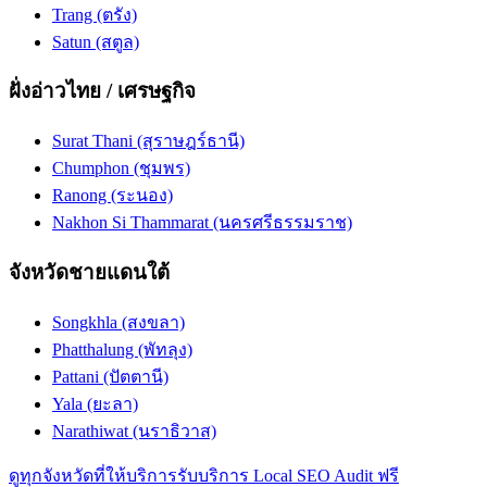
Trang (ตรัง)
Satun (สตูล)
ฝั่งอ่าวไทย / เศรษฐกิจ
Surat Thani (สุราษฎร์ธานี)
Chumphon (ชุมพร)
Ranong (ระนอง)
Nakhon Si Thammarat (นครศรีธรรมราช)
จังหวัดชายแดนใต้
Songkhla (สงขลา)
Phatthalung (พัทลุง)
Pattani (ปัตตานี)
Yala (ยะลา)
Narathiwat (นราธิวาส)
ดูทุกจังหวัดที่ให้บริการ
รับบริการ Local SEO Audit ฟรี