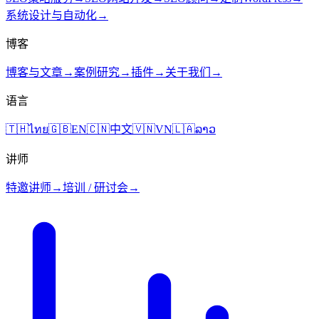
系统设计与自动化
→
博客
博客与文章
→
案例研究
→
插件
→
关于我们
→
语言
🇹🇭
ไทย
🇬🇧
EN
🇨🇳
中文
🇻🇳
VN
🇱🇦
ລາວ
讲师
特邀讲师
→
培训 / 研讨会
→