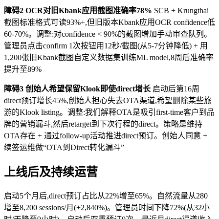
障碍2 OCR对旧Kbank应用截图准确率78%
SCB + Krungthai
截图标准格式可读93%+,但旧版本Kbank应用OCR confidence低
60-70%。调整:对confidence < 90%的截图增加手动审查队列。
管理员点击confirm 1次按钮用12秒/截图(从5-7分钟降低) + 用
1,200张旧Kbank截图自定义数据集训练ML model,8周后准确率
提升至89%
障碍3 创始人希望保留Klook即使direct增长
启动后第16周
direct预订增长45%,创始人担心失去OTA渠道,希望删除某些旅
游的Klook listing。调整:我们解释OTA是吸引first-time客户到品
牌的营销漏斗,然后retarget到下次行程的direct。策略是维持
OTA存在 + 通过follow-up活动推进direct预订。创始人同意 +
续签运维做“OTA到Direct转化漏斗”
上线后及持续运营
启动5个月后,direct预订占比从22%增至65%。自然流量从280
增至8,200 sessions/月(+2,840%)。管理员时间下降72%(从32小