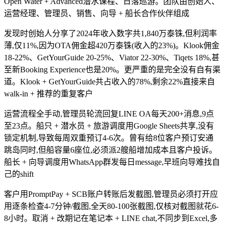
Open Water + Advanced潜水课程、日落巡游。团队由创始人、
运营经理、管理员、销售、向导 + 船长合作伙伴组成
发现时创始人分享了2024年收入数字共1,840万泰铢,但利润率
薄,仅11%,因为OTA佣金超420万泰铢(收入的23%)。Klook佣金
18-22%、GetYourGuide 20-25%、Viator 22-30%、Tiqets 18%,甚
至新Booking Experience也是20%。更严重的是完全没有自有渠
道。Klook + GetYourGuide共占收入的78%,剩余22%直接来自
walk-in + 推荐的重复客户
运营流程全手动,管理员轮流回复LINE OA每天200+消息,9点
至23点。船只 + 潜水员 + 旅游调度用Google Sheets共享,没有
锁定机制,导致每周双重预订4-6次。曾有给8位客户预订安通
跳岛同时,但船容量6座位,必须派2艘船增加成本且客户投诉。
船长 + 向导调度用WhatsApp群发每日message,早班向导难找自
己的shift
客户用PromptPay + SCB账户转账后发截图,管理员必须打开应
用逐条检查4-7分钟/截图,全天80-100张截图,仅核对截图就花6-
8小时。取消 + 改期记在笔记本 + LINE chat,不同步到Excel,多