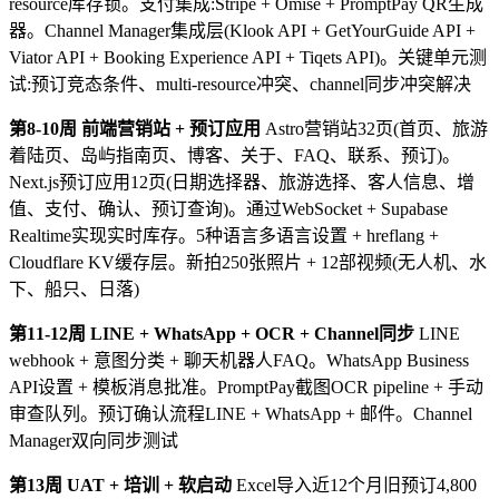
resource库存锁。支付集成:Stripe + Omise + PromptPay QR生成
器。Channel Manager集成层(Klook API + GetYourGuide API +
Viator API + Booking Experience API + Tiqets API)。关键单元测
试:预订竞态条件、multi-resource冲突、channel同步冲突解决
第8-10周 前端营销站 + 预订应用
Astro营销站32页(首页、旅游
着陆页、岛屿指南页、博客、关于、FAQ、联系、预订)。
Next.js预订应用12页(日期选择器、旅游选择、客人信息、增
值、支付、确认、预订查询)。通过WebSocket + Supabase
Realtime实现实时库存。5种语言多语言设置 + hreflang +
Cloudflare KV缓存层。新拍250张照片 + 12部视频(无人机、水
下、船只、日落)
第11-12周 LINE + WhatsApp + OCR + Channel同步
LINE
webhook + 意图分类 + 聊天机器人FAQ。WhatsApp Business
API设置 + 模板消息批准。PromptPay截图OCR pipeline + 手动
审查队列。预订确认流程LINE + WhatsApp + 邮件。Channel
Manager双向同步测试
第13周 UAT + 培训 + 软启动
Excel导入近12个月旧预订4,800