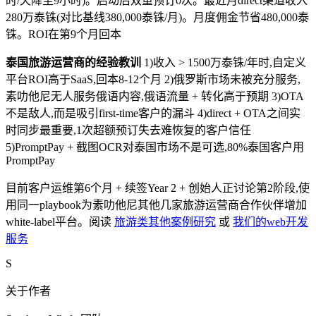
时/天降至9小时)。启动后双重预订0次。最近月direct渠道收入
280万泰铢(对比基线380,000泰铢/月)。月度佣金节省480,000泰
铢。ROI在第9个月回本
泰国旅游运营商的经验教训
1)收入 > 1500万泰铢/年时,自定义
平台ROI高于SaaS,回本8-12个月 2)俄罗斯市场未被充分服务,
素叻他尼无人服务俄语内容,俄语流量 + 转化高于预期 3)OTA
不是敌人,而是吸引first-time客户的漏斗 4)direct + OTA之间实
时同步最重要,1次超额预订失去难恢复的客户信任
5)PromptPay + 截图OCR对泰国市场不是可选,80%泰国客户用
PromptPay
目前客户运维第6个月 + 续签Year 2 + 创始人正讨论第2阶段,使
用同一playbook为素叻他尼其他几家旅游运营商合作伙伴增加
white-label平台。阅读
旅游类其他案例研究
或
我们的web开发
服务
S
关于作者