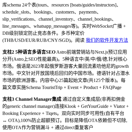
库schema 24个表(tours、resources [boats/guides/instructors]、
schedule_slots、bookings、customers、payments、
slip_verifications、channel_inventory、channel_bookings、
line_messages、whatsapp_messages等)。实时WebSocket广播 +
DB级别锁定防止竞态条件。多币种定价
(THB/USD/EUR/RUB/CNY/SGD)。阅读
我们的软件开发方法
支柱2 5种语言多语言SEO
Astro前端营销站与Next.js预订应用
分开(Astro上SEO性能最高)。5种语言中/英/中/俄/德,针对核心
市场。俄语是2023年起俄罗斯游客大量回流素叻他尼的growth
市场。中文针对开放国境后回归的中国市场。德语针对占潜水
市场的欧洲游客。内容中心25篇起始文章(共125个版本)。每
篇文章实施Schema TouristTrip + Event + Product + FAQPage
支柱3 Channel Manager集成
通过自定义集成层(非再扣佣金
的generic channel manager)连接Klook + GetYourGuide + Viator +
Booking Experience + Tiqets。双向实时同步可用性(自有平台
↔ OTA),100%防止超额预订。目标是降低OTA依赖但不切除,
使用OTA作为营销漏斗 + 通过direct重复客户