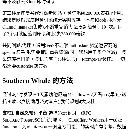
等不及就去Klook即时确认
第三种是雇曼谷代理做新网站 + 预订系统280,000泰铢4个月。
结果是网站完成但预订系统无实时库存 + 不与Klook同步(无
channel manager集成),不断重复销售,每周超额预订10+次。用
了2个月就回滚到原系统,损失280,000泰铢
共同问题:代理 + 通用SaaS不理解multi-island旅游运营商的
specific复杂性,需要管理重叠资源(同一艘船用于多个旅游) + 多
渠道库存同步 + 多语言客户(5种语言) + PromptPay验证。一切
都需要custom解决方案
Southern Whale 的方法
经过4小时发现 + 1天素叻他尼前台shadow + 2天看ops(早6点送
船 + 晚23点接满月派对客户),我们规划4大支柱
支柱1 自定义预订平台
选择Next.js 14 + tRPC +
Supabase(PostgreSQL新加坡区) + Cloudflare Workers用于edge
function + 为multi-resource调度专门设计的实时库存引擎。数据