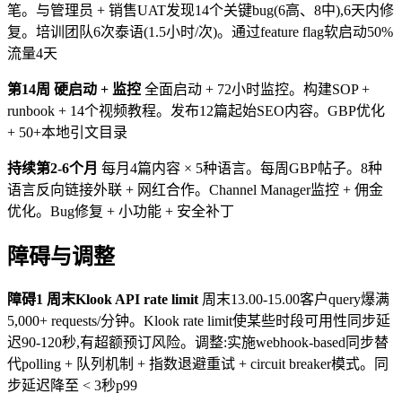
笔。与管理员 + 销售UAT发现14个关键bug(6高、8中),6天内修
复。培训团队6次泰语(1.5小时/次)。通过feature flag软启动50%
流量4天
第14周 硬启动 + 监控
全面启动 + 72小时监控。构建SOP +
runbook + 14个视频教程。发布12篇起始SEO内容。GBP优化
+ 50+本地引文目录
持续第2-6个月
每月4篇内容 × 5种语言。每周GBP帖子。8种
语言反向链接外联 + 网红合作。Channel Manager监控 + 佣金
优化。Bug修复 + 小功能 + 安全补丁
障碍与调整
障碍1 周末Klook API rate limit
周末13.00-15.00客户query爆满
5,000+ requests/分钟。Klook rate limit使某些时段可用性同步延
迟90-120秒,有超额预订风险。调整:实施webhook-based同步替
代polling + 队列机制 + 指数退避重试 + circuit breaker模式。同
步延迟降至 < 3秒p99