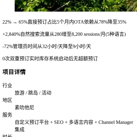
22% → 65%
直接预订占比
5个月内OTA依赖从78%降至35%
+2,840%
自然搜索流量
从280增至8,200 sessions/月(5种语言)
-72%
管理员时间
从32小时/天降至9小时/天
0次
双重预订
实时库存系统启动后无超额预订
项目详情
行业
旅游 / 跳岛 / 活动
地区
素叻他尼
服务
自定义预订平台 + SEO + 多语言内容 + Channel Manager
集成
时长