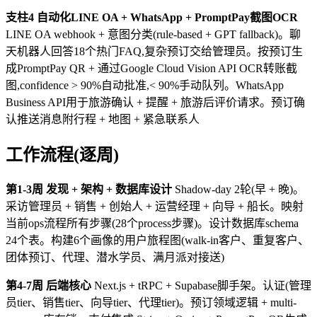
支柱4 自动化LINE OA + WhatsApp + PromptPay截图OCR
LINE OA webhook + 意图分类(rule-based + GPT fallback)。聊
天机器人回答18个热门FAQ,复杂预订交给管理员。按预订生
成PromptPay QR + 通过Google Cloud Vision API OCR转账截
图,confidence > 90%自动批准,< 90%手动队列。WhatsApp
Business API用于旅游确认 + 提醒 + 旅游后评价请求。预订确
认推送消息附行程 + 地图 + 紧急联系人
工作流程(逐周)
第1-3周 发现 + 架构 + 数据库设计
Shadow-day 2轮(早 + 晚)。
采访管理员 + 销售 + 创始人 + 运营经理 + 向导 + 船长。映射
当前ops流程所有步骤(28个process步骤)。设计数据库schema
24个表。构建6个画像的用户旅程图(walk-in客户、重复客户、
团体预订、代理、潜水学员、满月派对接送)
第4-7周 后端核心
Next.js + tRPC + Supabase脚手架。认证(管理
员tier、销售tier、向导tier、代理tier)。预订领域逻辑 + multi-