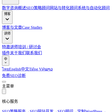
数字咨询概述
SEO策略顾问
网站与转化顾问
系统与自动化顾问
博客
博客与文章
Case Studies
讲师
特邀讲师
培训 / 研讨会
插件
关于我们
联系我们
中
ไทย
English
中文
Tiếng Việt
ລາວ
免费SEO诊断
主菜单
核心服务
SEO策略服务
→
SEO网站开发
→
SEO顾问
→
定制WordPress
→