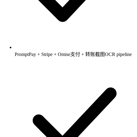
PromptPay + Stripe + Omise支付 + 转账截图OCR pipeline