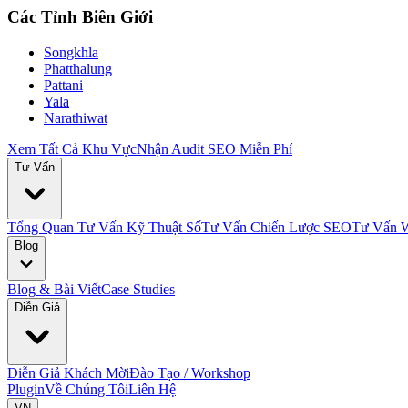
Các Tỉnh Biên Giới
Songkhla
Phatthalung
Pattani
Yala
Narathiwat
Xem Tất Cả Khu Vực
Nhận Audit SEO Miễn Phí
Tư Vấn
Tổng Quan Tư Vấn Kỹ Thuật Số
Tư Vấn Chiến Lược SEO
Tư Vấn W
Blog
Blog & Bài Viết
Case Studies
Diễn Giả
Diễn Giả Khách Mời
Đào Tạo / Workshop
Plugin
Về Chúng Tôi
Liên Hệ
VN