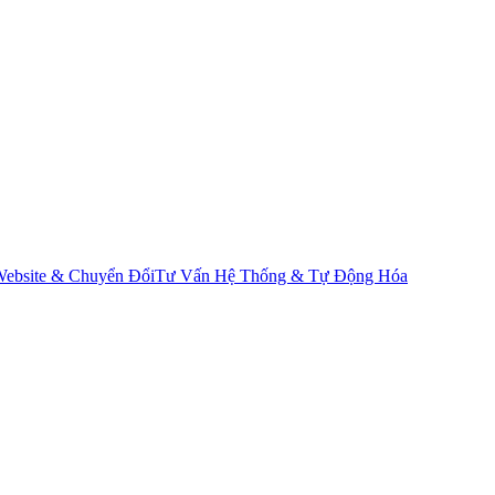
ebsite & Chuyển Đổi
Tư Vấn Hệ Thống & Tự Động Hóa