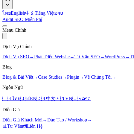
ไทย
English
中文
Tiếng Việt
ລາວ
Audit SEO Miễn Phí
Menu Chính
Dịch Vụ Chính
Dịch Vụ SEO
→
Phát Triển Website
→
Tư Vấn SEO
→
WordPress
→
T
Blog
Blog & Bài Viết
→
Case Studies
→
Plugin
→
Về Chúng Tôi
→
Ngôn Ngữ
🇹🇭
ไทย
🇬🇧
EN
🇨🇳
中文
🇻🇳
VN
🇱🇦
ລາວ
Diễn Giả
Diễn Giả Khách Mời
→
Đào Tạo / Workshop
→
📊
Tư Vấn
📨
Liên Hệ