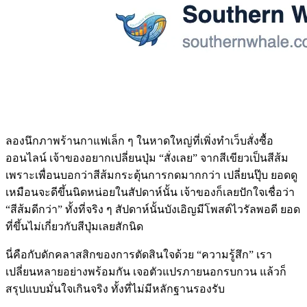
ลองนึกภาพร้านกาแฟเล็ก ๆ ในหาดใหญ่ที่เพิ่งทำเว็บสั่งซื้อ
ออนไลน์ เจ้าของอยากเปลี่ยนปุ่ม “สั่งเลย” จากสีเขียวเป็นสีส้ม
เพราะเพื่อนบอกว่าสีส้มกระตุ้นการกดมากกว่า เปลี่ยนปุ๊บ ยอดดู
เหมือนจะดีขึ้นนิดหน่อยในสัปดาห์นั้น เจ้าของก็เลยปักใจเชื่อว่า
“สีส้มดีกว่า” ทั้งที่จริง ๆ สัปดาห์นั้นบังเอิญมีโพสต์ไวรัลพอดี ยอด
ที่ขึ้นไม่เกี่ยวกับสีปุ่มเลยสักนิด
นี่คือกับดักคลาสสิกของการตัดสินใจด้วย “ความรู้สึก” เรา
เปลี่ยนหลายอย่างพร้อมกัน เจอตัวแปรภายนอกรบกวน แล้วก็
สรุปแบบมั่นใจเกินจริง ทั้งที่ไม่มีหลักฐานรองรับ