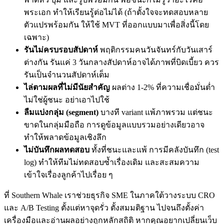
พระเอก ทำให้เรียนรู้ต่อไม่ได้ (ถ้าตั้งใจจะทดสอบหลาย
ตัวแปรพร้อมกัน ให้ใช้ MVT ที่ออกแบบมาเพื่อสิ่งนี้โดย
เฉพาะ)
รันไม่ครบรอบสัปดาห์
พฤติกรรมคนวันจันทร์กับวันเสาร์
ต่างกัน รันแค่ 3 วันกลางสัปดาห์อาจได้ภาพที่บิดเบี้ยว ควร
รันเป็นจำนวนสัปดาห์เต็ม
ไล่ตามผลที่ไม่มีนัยสำคัญ
ผลต่าง 1-2% ที่ความเชื่อมั่นต่ำ
ไม่ใช่ผู้ชนะ อย่าเอาไปใช้
ลืมแบ่งกลุ่ม (segment)
บางที variant แพ้ภาพรวม แต่ชนะ
ขาดในกลุ่มมือถือ การดูข้อมูลแบบรวมอย่างเดียวอาจ
ทำให้พลาดข้อมูลเชิงลึก
ไม่บันทึกผลทดสอบ
ทั้งที่ชนะและแพ้ การมีคลังบันทึก (test
log) ทำให้ทีมไม่ทดสอบซ้ำเรื่องเดิม และสะสมความ
เข้าใจเรื่องลูกค้าไปเรื่อย ๆ
ที่ Southern Whale เราช่วยธุรกิจ SME ในภาคใต้วางระบบ CRO
และ A/B Testing ตั้งแต่หาจุดรั่ว ตั้งสมมติฐาน ไปจนถึงตั้งค่า
เครื่องมือและอ่านผลอย่างถูกหลักสถิติ หากคุณอยากเปลี่ยนเว็บ