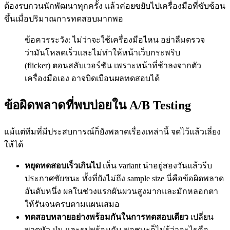
ต้องรบกวนนักพัฒนาทุกครั้ง แล้วค่อยขยับไปเครื่องมือที่ซับซ้อน
ขึ้นเมื่อปริมาณการทดสอบมากพอ
ข้อควรระวัง: ไม่ว่าจะใช้เครื่องมือไหน อย่าลืมตรวจ
ว่ามันโหลดเร็วและไม่ทำให้หน้าเว็บกระพริบ
(flicker) ตอนสลับเวอร์ชัน เพราะหน้าที่ช้าลงจากตัว
เครื่องมือเอง อาจบิดเบือนผลทดสอบได้
ข้อผิดพลาดที่พบบ่อยใน A/B Testing
แม้แต่ทีมที่มีประสบการณ์ก็ยังพลาดเรื่องเหล่านี้ จดไว้แล้วเลี่ยง
ให้ได้
หยุดทดสอบเร็วเกินไป
เห็น variant นำอยู่สองวันแล้วรีบ
ประกาศชัยชนะ ทั้งที่ยังไม่ถึง sample size นี่คือข้อผิดพลาด
อันดับหนึ่ง ผลในช่วงแรกผันผวนสูงมากและมักหลอกตา
ให้รันจนครบตามแผนเสมอ
ทดสอบหลายอย่างพร้อมกันในการทดสอบเดียว
เปลี่ยน
พาดหัว ปุ่ม และรูปพร้อมกัน พอชนะก็ไม่รู้ว่าอะไรคือ