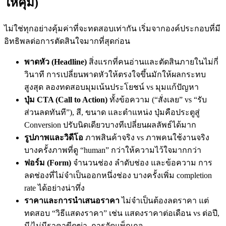
ให้คุ้ม)
ไม่ใช่ทุกอย่างคุ้มค่าที่จะทดสอบเท่ากัน เริ่มจากองค์ประกอบที่มี
อิทธิพลต่อการตัดสินใจมากที่สุดก่อน
พาดหัว (Headline)
สิ่งแรกที่คนอ่านและตัดสินภายในไม่กี่
วินาที การเปลี่ยนพาดหัวให้ตรงใจขึ้นมักให้ผลกระทบ
สูงสุด ลองทดสอบมุมเน้นประโยชน์ vs มุมแก้ปัญหา
ปุ่ม CTA (Call to Action)
ทั้งข้อความ (“สั่งเลย” vs “รับ
ส่วนลดทันที”), สี, ขนาด และตำแหน่ง ปุ่มคือประตูสู่
Conversion ปรับนิดเดียวบางทีเปลี่ยนผลลัพธ์ได้มาก
รูปภาพและวิดีโอ
ภาพสินค้าจริง vs ภาพคนใช้งานจริง
บางครั้งภาพที่ดู “human” กว่าให้ความไว้ใจมากกว่า
ฟอร์ม (Form)
จำนวนช่อง ลำดับช่อง และข้อความ การ
ลดช่องที่ไม่จำเป็นออกหนึ่งช่อง บางครั้งเพิ่ม completion
rate ได้อย่างน่าทึ่ง
ราคาและการนำเสนอราคา
ไม่จำเป็นต้องลดราคา แต่
ทดสอบ “วิธีแสดงราคา” เช่น แสดงราคาต่อเดือน vs ต่อปี,
มี/ไม่มีราคาขีดฆ่า, การจัดแพ็กเกจ