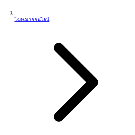
โฆษณาออนไลน์