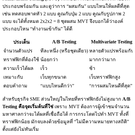
ประกอบพร้อมกัน และดูว่าการ “ผสมกัน” แบบไหนให้ผลดีที่สุด
เช่น ทดสอบพาดหัว 2 แบบ คูณกับปุ่ม 2 แบบ คูณกับรูปภาพ 2
แบบ จะได้ทั้งหมด 2x2x2 = 8 ชุดผสม MVT จึงบอกได้ว่าองค์
ประกอบไหน “ทำงานเข้ากัน” ได้ดี
A/B Testing
Multivariate Testing
ประเด็น
จำนวนตัวแปร
ทีละหนึ่ง (หรือชุดเดียว)
หลายตัวแปรพร้อมกัน
ทราฟฟิกที่ต้องใช้
น้อยกว่า
มากกว่ามาก
ความเร็วได้ผล
เร็ว
ช้า
เหมาะกับ
เว็บทุกขนาด
เว็บทราฟฟิกสูง
ตอบคำถาม
“แบบไหนดีกว่า”
“การผสมไหนดีที่สุด”
สำหรับธุรกิจ SME ส่วนใหญ่ในไทยที่ทราฟฟิกยังไม่สูงมาก
A/B
Testing คือจุดเริ่มต้นที่ใช่
เพราะ MVT ต้องการผู้เข้าชมจำนวน
มหาศาลกว่าจะได้ผลที่เชื่อถือได้ การกระโดดไปทำ MVT ทั้งที่
ทราฟฟิกน้อย มักจบลงด้วยข้อมูลที่ “ไม่มีความหมายทางสถิติ”
ตั้งแต่ยังไม่ทันเริ่ม