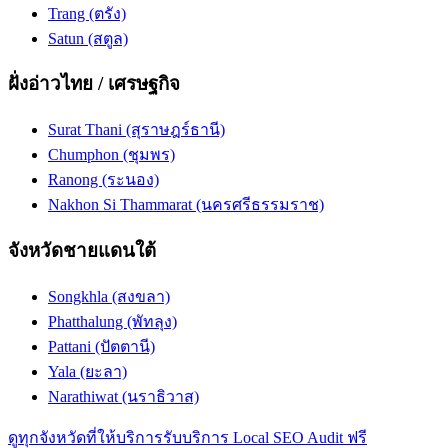
Trang (ตรัง)
Satun (สตูล)
ฝั่งอ่าวไทย / เศรษฐกิจ
Surat Thani (สุราษฎร์ธานี)
Chumphon (ชุมพร)
Ranong (ระนอง)
Nakhon Si Thammarat (นครศรีธรรมราช)
จังหวัดชายแดนใต้
Songkhla (สงขลา)
Phatthalung (พัทลุง)
Pattani (ปัตตานี)
Yala (ยะลา)
Narathiwat (นราธิวาส)
ดูทุกจังหวัดที่ให้บริการ
รับบริการ Local SEO Audit ฟรี