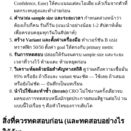
Confidence, Ease) ให้คะแนนแต่ละไอเดีย แล้วเริ่มจากตัวที่
ผลกระทบสูงและทำง่ายก่อน
คำนวณ sample size และระยะเวลา
กำหนดล่วงหน้าว่า
ต้องเก็บกี่คน รันกี่วัน (แนะนำอย่างน้อย 1-2 สัปดาห์เต็ม
เพื่อครอบคลุมทุกวันในสัปดาห์)
สร้าง Variant และตั้งค่าเครื่องมือ
ทำเวอร์ชัน B แบ่ง
ทราฟฟิก 50/50 ตั้งค่า goal ให้ตรงกับ primary metric
รันการทดสอบ
ปล่อยให้รันจนครบ sample size และระยะ
เวลาที่วางไว้ ห้ามแตะ ห้ามหยุดก่อน
วิเคราะห์ผลด้วยนัยสำคัญทางสถิติ
ดูว่าผลถึงความเชื่อมั่น
95% หรือยัง ถ้าถึงและ variant ชนะชัด — ใช้เลย ถ้าเสมอ
หรือยังไม่ชัด — บันทึกเป็นบทเรียน
นำไปใช้และทำซ้ำ (iterate)
CRO ไม่ใช่งานครั้งเดียวจบ
ผลของการทดสอบหนึ่งมักจุดประกายสมมติฐานต่อไป วน
แบบนี้ไปเรื่อย ๆ คือหัวใจของการเติบโต
สิ่งที่ควรทดสอบก่อน (และทดสอบอย่างไร