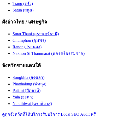
Trang (ตรัง)
Satun (สตูล)
ฝั่งอ่าวไทย / เศรษฐกิจ
Surat Thani (สุราษฎร์ธานี)
Chumphon (ชุมพร)
Ranong (ระนอง)
Nakhon Si Thammarat (นครศรีธรรมราช)
จังหวัดชายแดนใต้
Songkhla (สงขลา)
Phatthalung (พัทลุง)
Pattani (ปัตตานี)
Yala (ยะลา)
Narathiwat (นราธิวาส)
ดูทุกจังหวัดที่ให้บริการ
รับบริการ Local SEO Audit ฟรี