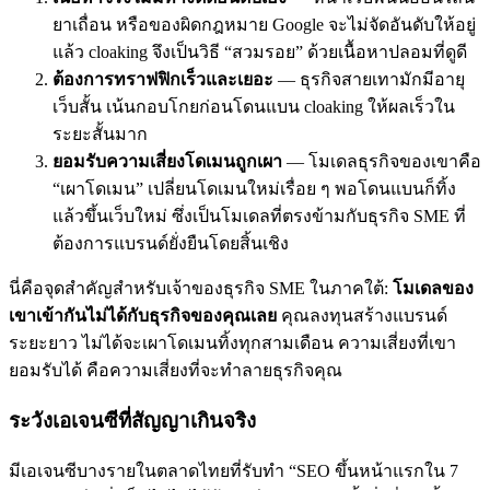
ยาเถื่อน หรือของผิดกฎหมาย Google จะไม่จัดอันดับให้อยู่
แล้ว cloaking จึงเป็นวิธี “สวมรอย” ด้วยเนื้อหาปลอมที่ดูดี
ต้องการทราฟฟิกเร็วและเยอะ
— ธุรกิจสายเทามักมีอายุ
เว็บสั้น เน้นกอบโกยก่อนโดนแบน cloaking ให้ผลเร็วใน
ระยะสั้นมาก
ยอมรับความเสี่ยงโดเมนถูกเผา
— โมเดลธุรกิจของเขาคือ
“เผาโดเมน” เปลี่ยนโดเมนใหม่เรื่อย ๆ พอโดนแบนก็ทิ้ง
แล้วขึ้นเว็บใหม่ ซึ่งเป็นโมเดลที่ตรงข้ามกับธุรกิจ SME ที่
ต้องการแบรนด์ยั่งยืนโดยสิ้นเชิง
นี่คือจุดสำคัญสำหรับเจ้าของธุรกิจ SME ในภาคใต้:
โมเดลของ
เขาเข้ากันไม่ได้กับธุรกิจของคุณเลย
คุณลงทุนสร้างแบรนด์
ระยะยาว ไม่ได้จะเผาโดเมนทิ้งทุกสามเดือน ความเสี่ยงที่เขา
ยอมรับได้ คือความเสี่ยงที่จะทำลายธุรกิจคุณ
ระวังเอเจนซีที่สัญญาเกินจริง
มีเอเจนซีบางรายในตลาดไทยที่รับทำ “SEO ขึ้นหน้าแรกใน 7