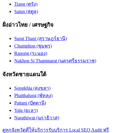
Trang (ตรัง)
Satun (สตูล)
ฝั่งอ่าวไทย / เศรษฐกิจ
Surat Thani (สุราษฎร์ธานี)
Chumphon (ชุมพร)
Ranong (ระนอง)
Nakhon Si Thammarat (นครศรีธรรมราช)
จังหวัดชายแดนใต้
Songkhla (สงขลา)
Phatthalung (พัทลุง)
Pattani (ปัตตานี)
Yala (ยะลา)
Narathiwat (นราธิวาส)
ดูทุกจังหวัดที่ให้บริการ
รับบริการ Local SEO Audit ฟรี