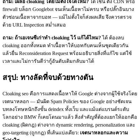
ถาม: เผลอ cloaking โดยไม่ตั้งใจได้ไหม?
ได้ เช่น ตั้ง CDN หรือ
firewall บล็อก Googlebot จนเห็นเนื้อหาไม่ครบ หรือปลั๊กอินบาง
ตัวซ่อนเนื้อหาจากบอท — แม้ไม่ตั้งใจก็ส่งผลเสีย จึงควรตรวจ
ด้วย URL Inspection สม่ำเสมอ
ถาม: ถ้าเอเจนซีเก่าทำ cloaking ไว้ แก้ได้ไหม?
ได้ ต้องลบ
cloaking ออกทั้งหมด ทำเนื้อหาให้บอทกับคนเห็นชุดเดียวกัน
แล้วยื่น Reconsideration Request พร้อมอธิบายสิ่งที่แก้ไข แต่ใช้
เวลาและไม่การันตีว่ากู้อันดับเดิมกลับมาได้
สรุป: ทางลัดที่จบด้วยทางตัน
Cloaking seo คือการแสดงเนื้อหาให้ Google ต่างจากผู้ใช้จริงโดย
เจตนาหลอก — มันผิด Spam Policies ของ Google อย่างชัดเจน
บทลงโทษหนักถึงขั้น deindex ทั้งเว็บ และแม้แต่แบรนด์ระดับ
โลกอย่าง BMW ก็เคยโดนมาแล้ว สิ่งสำคัญที่ต้องแยกให้ออกคือ
cloaking (ผิดกฎ) ต่างจาก dynamic rendering, personalization และ
geo-targeting (ถูกกฎ) ที่เส้นแบ่งเดียว:
เจตนาหลอกและความ