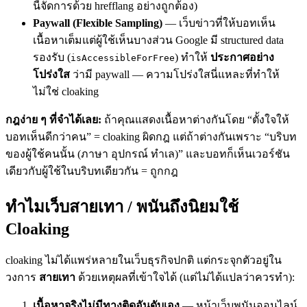
นี้จัดการด้วย hrefflang อย่างถูกต้อง)
Paywall (Flexible Sampling)
— เว็บข่าวที่ให้บอทเห็น
เนื้อหาเต็มแต่ผู้ใช้เห็นบางส่วน Google มี structured data
รองรับ (
) ทำให้
ประกาศอย่าง
isAccessibleForFree
โปร่งใส
ว่ามี paywall — ความโปร่งใสนี่แหละที่ทำให้
ไม่ใช่ cloaking
กฎง่าย ๆ ที่จำได้เลย:
ถ้าคุณแสดงเนื้อหาต่างกันโดย “ตั้งใจให้
บอทเห็นดีกว่าคน” = cloaking ผิดกฎ แต่ถ้าต่างกันเพราะ “บริบท
ของผู้ใช้คนนั้น (ภาษา อุปกรณ์ ทำเล)” และบอทก็เห็นเวอร์ชัน
เดียวกับผู้ใช้ในบริบทเดียวกัน = ถูกกฎ
ทำไมเว็บสายเทา / พนันถึงนิยมใช้
Cloaking
cloaking ไม่ได้แพร่หลายในเว็บธุรกิจปกติ แต่กระจุกตัวอยู่ใน
วงการ
สายเทา
ด้วยเหตุผลที่เข้าใจได้ (แต่ไม่ได้แปลว่าควรทำ):
เนื้อหาจริงไม่มีทางติดอันดับเอง
— หน้าเว็บพนันออนไลน์