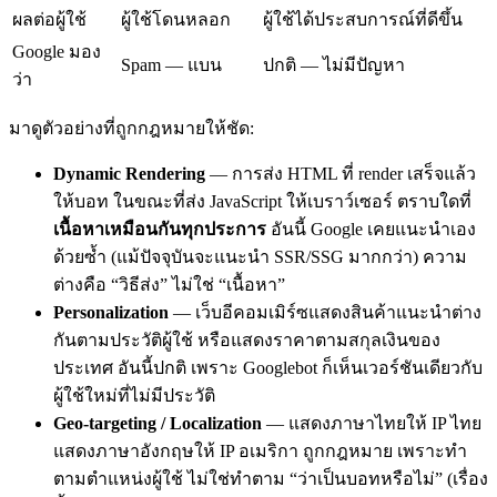
ผลต่อผู้ใช้
ผู้ใช้โดนหลอก
ผู้ใช้ได้ประสบการณ์ที่ดีขึ้น
Google มอง
Spam — แบน
ปกติ — ไม่มีปัญหา
ว่า
มาดูตัวอย่างที่ถูกกฎหมายให้ชัด:
Dynamic Rendering
— การส่ง HTML ที่ render เสร็จแล้ว
ให้บอท ในขณะที่ส่ง JavaScript ให้เบราว์เซอร์ ตราบใดที่
เนื้อหาเหมือนกันทุกประการ
อันนี้ Google เคยแนะนำเอง
ด้วยซ้ำ (แม้ปัจจุบันจะแนะนำ SSR/SSG มากกว่า) ความ
ต่างคือ “วิธีส่ง” ไม่ใช่ “เนื้อหา”
Personalization
— เว็บอีคอมเมิร์ซแสดงสินค้าแนะนำต่าง
กันตามประวัติผู้ใช้ หรือแสดงราคาตามสกุลเงินของ
ประเทศ อันนี้ปกติ เพราะ Googlebot ก็เห็นเวอร์ชันเดียวกับ
ผู้ใช้ใหม่ที่ไม่มีประวัติ
Geo-targeting / Localization
— แสดงภาษาไทยให้ IP ไทย
แสดงภาษาอังกฤษให้ IP อเมริกา ถูกกฎหมาย เพราะทำ
ตามตำแหน่งผู้ใช้ ไม่ใช่ทำตาม “ว่าเป็นบอทหรือไม่” (เรื่อง