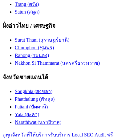
Trang (ตรัง)
Satun (สตูล)
ฝั่งอ่าวไทย / เศรษฐกิจ
Surat Thani (สุราษฎร์ธานี)
Chumphon (ชุมพร)
Ranong (ระนอง)
Nakhon Si Thammarat (นครศรีธรรมราช)
จังหวัดชายแดนใต้
Songkhla (สงขลา)
Phatthalung (พัทลุง)
Pattani (ปัตตานี)
Yala (ยะลา)
Narathiwat (นราธิวาส)
ดูทุกจังหวัดที่ให้บริการ
รับบริการ Local SEO Audit ฟรี