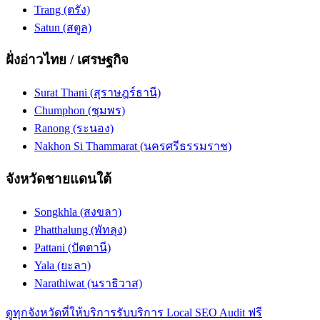
Trang (ตรัง)
Satun (สตูล)
ฝั่งอ่าวไทย / เศรษฐกิจ
Surat Thani (สุราษฎร์ธานี)
Chumphon (ชุมพร)
Ranong (ระนอง)
Nakhon Si Thammarat (นครศรีธรรมราช)
จังหวัดชายแดนใต้
Songkhla (สงขลา)
Phatthalung (พัทลุง)
Pattani (ปัตตานี)
Yala (ยะลา)
Narathiwat (นราธิวาส)
ดูทุกจังหวัดที่ให้บริการ
รับบริการ Local SEO Audit ฟรี