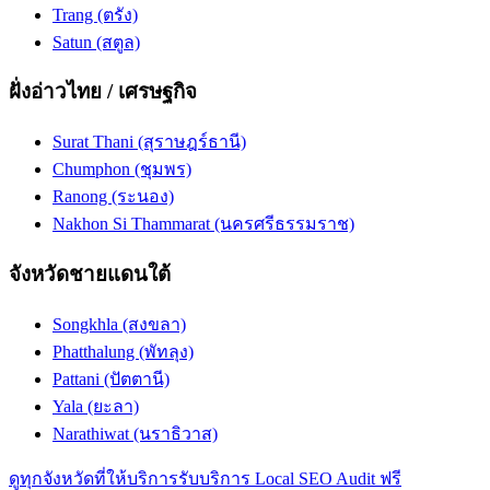
Trang (ตรัง)
Satun (สตูล)
ฝั่งอ่าวไทย / เศรษฐกิจ
Surat Thani (สุราษฎร์ธานี)
Chumphon (ชุมพร)
Ranong (ระนอง)
Nakhon Si Thammarat (นครศรีธรรมราช)
จังหวัดชายแดนใต้
Songkhla (สงขลา)
Phatthalung (พัทลุง)
Pattani (ปัตตานี)
Yala (ยะลา)
Narathiwat (นราธิวาส)
ดูทุกจังหวัดที่ให้บริการ
รับบริการ Local SEO Audit ฟรี