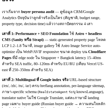
เราเริ่มจาก
buyer persona audit
— ดูข้อมูล CRM/Google
Analytics ปัจจุบันว่าลูกค้าจริงเป็นใคร (สัญชาติ, budget range,
property type, decision time) แล้ววางสถาปัตยกรรม 4 เสา
เสาที่ 1: Performance + SEO Foundation
ใช้
Astro + headless
CMS (Sanity หรือ Strapi)
— static-generated property page โหลด
LCP 1.2–1.8 วินาที, image gallery ใช้ Astro Image Service auto-
optimize เป็น WebP/AVIF responsive ขนาด deploy บน
Cloudflare
Pages
ที่มี edge node ใน Singapore + Bangkok latency 15–40ms
สำหรับ SEA traffic, 80–120ms สำหรับ EU/RU (เทียบ Vercel US-
east ที่ 250–350ms สำหรับ SEA)
เสาที่ 2: Multilingual ที่ Google index จริง
URL-based structure
(/en/, /zh/, /ru/, /ar/) ครบ hreflang annotation, per-language sitemap,
ภาษา-specific schema (
ระบุ knowsLanguage),
RealEstateAgent
translator native ไม่ใช่ Google Translate, แต่ละภาษามี landing
page เฉพาะ buyer guide (Russian buyer guide → ความสนใจหลัก