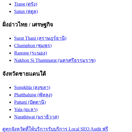
Trang (ตรัง)
Satun (สตูล)
ฝั่งอ่าวไทย / เศรษฐกิจ
Surat Thani (สุราษฎร์ธานี)
Chumphon (ชุมพร)
Ranong (ระนอง)
Nakhon Si Thammarat (นครศรีธรรมราช)
จังหวัดชายแดนใต้
Songkhla (สงขลา)
Phatthalung (พัทลุง)
Pattani (ปัตตานี)
Yala (ยะลา)
Narathiwat (นราธิวาส)
ดูทุกจังหวัดที่ให้บริการ
รับบริการ Local SEO Audit ฟรี