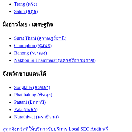
Trang (ตรัง)
Satun (สตูล)
ฝั่งอ่าวไทย / เศรษฐกิจ
Surat Thani (สุราษฎร์ธานี)
Chumphon (ชุมพร)
Ranong (ระนอง)
Nakhon Si Thammarat (นครศรีธรรมราช)
จังหวัดชายแดนใต้
Songkhla (สงขลา)
Phatthalung (พัทลุง)
Pattani (ปัตตานี)
Yala (ยะลา)
Narathiwat (นราธิวาส)
ดูทุกจังหวัดที่ให้บริการ
รับบริการ Local SEO Audit ฟรี