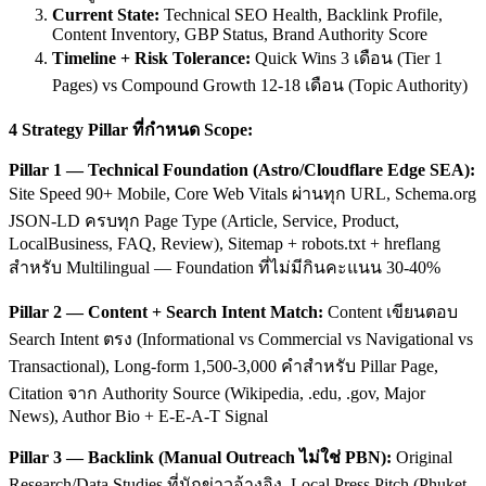
Current State:
Technical SEO Health, Backlink Profile,
Content Inventory, GBP Status, Brand Authority Score
Timeline + Risk Tolerance:
Quick Wins 3 เดือน (Tier 1
Pages) vs Compound Growth 12-18 เดือน (Topic Authority)
4 Strategy Pillar ที่กำหนด Scope:
Pillar 1 — Technical Foundation (Astro/Cloudflare Edge SEA):
Site Speed 90+ Mobile, Core Web Vitals ผ่านทุก URL, Schema.org
JSON-LD ครบทุก Page Type (Article, Service, Product,
LocalBusiness, FAQ, Review), Sitemap + robots.txt + hreflang
สำหรับ Multilingual — Foundation ที่ไม่มีกินคะแนน 30-40%
Pillar 2 — Content + Search Intent Match:
Content เขียนตอบ
Search Intent ตรง (Informational vs Commercial vs Navigational vs
Transactional), Long-form 1,500-3,000 คำสำหรับ Pillar Page,
Citation จาก Authority Source (Wikipedia, .edu, .gov, Major
News), Author Bio + E-E-A-T Signal
Pillar 3 — Backlink (Manual Outreach ไม่ใช่ PBN):
Original
Research/Data Studies ที่นักข่าวอ้างอิง, Local Press Pitch (Phuket