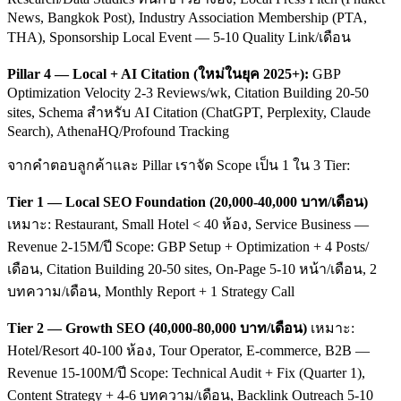
News, Bangkok Post), Industry Association Membership (PTA,
THA), Sponsorship Local Event — 5-10 Quality Link/เดือน
Pillar 4 — Local + AI Citation (ใหม่ในยุค 2025+):
GBP
Optimization Velocity 2-3 Reviews/wk, Citation Building 20-50
sites, Schema สำหรับ AI Citation (ChatGPT, Perplexity, Claude
Search), AthenaHQ/Profound Tracking
จากคำตอบลูกค้าและ Pillar เราจัด Scope เป็น 1 ใน 3 Tier:
Tier 1 — Local SEO Foundation (20,000-40,000 บาท/เดือน)
เหมาะ: Restaurant, Small Hotel < 40 ห้อง, Service Business —
Revenue 2-15M/ปี Scope: GBP Setup + Optimization + 4 Posts/
เดือน, Citation Building 20-50 sites, On-Page 5-10 หน้า/เดือน, 2
บทความ/เดือน, Monthly Report + 1 Strategy Call
Tier 2 — Growth SEO (40,000-80,000 บาท/เดือน)
เหมาะ:
Hotel/Resort 40-100 ห้อง, Tour Operator, E-commerce, B2B —
Revenue 15-100M/ปี Scope: Technical Audit + Fix (Quarter 1),
Content Strategy + 4-6 บทความ/เดือน, Backlink Outreach 5-10