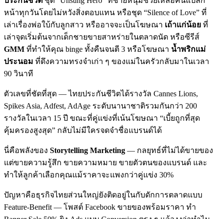
ประกันชีวิต
ชุด “Unsung Hero” ที่ชายหนุ่มช่วยเหลือคนแปลก
หน้าทุกวันโดยไม่หวังสิ่งตอบแทน หรือชุด “Silence of Love” ที่
เล่าเรื่องพ่อใบ้กับลูกสาว หรืออาจจะเป็นโฆษณา
เถ้าแก่น้อย
ที่
เล่าจุดเริ่มต้นจากเด็กชายขายสาหร่ายในตลาดนัด หรือซีรีส์
GMM
ที่ทำให้คุณ binge ทั้งคืนจนตี 3 หรือโฆษณา
น้ำพริกแม่
ประนอม
ที่ดึงความทรงจำเก่า ๆ ของแม่ในครัวกลับมาในเวลา
90 วินาที
ตัวเลขที่ชัดที่สุด — ไทยประกันชีวิตได้รางวัล Cannes Lions,
Spikes Asia, Adfest, AdAge ระดับนานาชาติรวมกันกว่า 200
รางวัลในเวลา 15 ปี ขณะที่คู่แข่งที่เน้นโฆษณา “เบี้ยถูกที่สุด
คุ้มครองสูงสุด” กลับไม่มีใครจดจำชื่อแบรนด์ได้
นี่คือพลังของ
Storytelling Marketing
— กลยุทธ์ที่ไม่ได้ขายของ
แต่ขายความรู้สึก ขายความหมาย ขายตัวตนของแบรนด์ และ
ทำให้ลูกค้าเลือกคุณแม้ราคาจะแพงกว่าคู่แข่ง 30%
ปัญหาคือธุรกิจไทยส่วนใหญ่ยังติดอยู่ในกับดักการตลาดแบบ
Feature-Benefit — โพสต์ Facebook ขายของพร้อมราคา ทำ