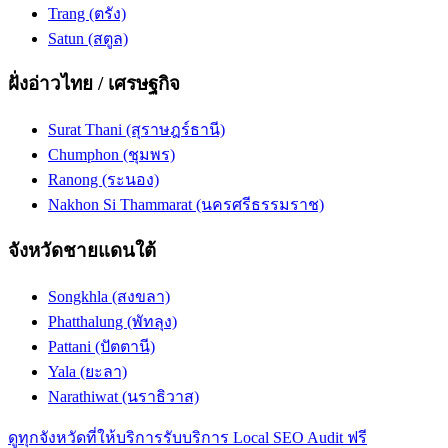
Trang (ตรัง)
Satun (สตูล)
ฝั่งอ่าวไทย / เศรษฐกิจ
Surat Thani (สุราษฎร์ธานี)
Chumphon (ชุมพร)
Ranong (ระนอง)
Nakhon Si Thammarat (นครศรีธรรมราช)
จังหวัดชายแดนใต้
Songkhla (สงขลา)
Phatthalung (พัทลุง)
Pattani (ปัตตานี)
Yala (ยะลา)
Narathiwat (นราธิวาส)
ดูทุกจังหวัดที่ให้บริการ
รับบริการ Local SEO Audit ฟรี