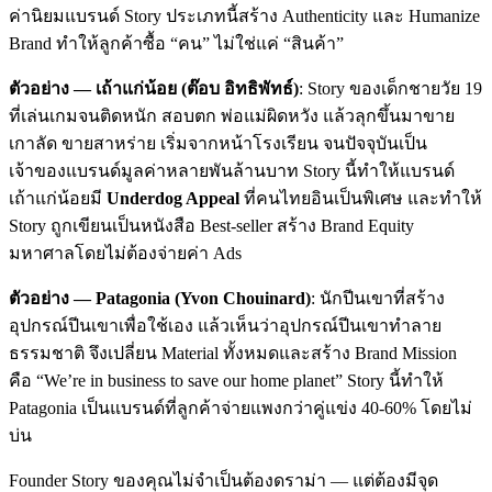
ค่านิยมแบรนด์ Story ประเภทนี้สร้าง Authenticity และ Humanize
Brand ทำให้ลูกค้าซื้อ “คน” ไม่ใช่แค่ “สินค้า”
ตัวอย่าง — เถ้าแก่น้อย (ต๊อบ อิทธิพัทธ์)
: Story ของเด็กชายวัย 19
ที่เล่นเกมจนติดหนัก สอบตก พ่อแม่ผิดหวัง แล้วลุกขึ้นมาขาย
เกาลัด ขายสาหร่าย เริ่มจากหน้าโรงเรียน จนปัจจุบันเป็น
เจ้าของแบรนด์มูลค่าหลายพันล้านบาท Story นี้ทำให้แบรนด์
เถ้าแก่น้อยมี
Underdog Appeal
ที่คนไทยอินเป็นพิเศษ และทำให้
Story ถูกเขียนเป็นหนังสือ Best-seller สร้าง Brand Equity
มหาศาลโดยไม่ต้องจ่ายค่า Ads
ตัวอย่าง — Patagonia (Yvon Chouinard)
: นักปีนเขาที่สร้าง
อุปกรณ์ปีนเขาเพื่อใช้เอง แล้วเห็นว่าอุปกรณ์ปีนเขาทำลาย
ธรรมชาติ จึงเปลี่ยน Material ทั้งหมดและสร้าง Brand Mission
คือ “We’re in business to save our home planet” Story นี้ทำให้
Patagonia เป็นแบรนด์ที่ลูกค้าจ่ายแพงกว่าคู่แข่ง 40-60% โดยไม่
บ่น
Founder Story ของคุณไม่จำเป็นต้องดราม่า — แต่ต้องมีจุด