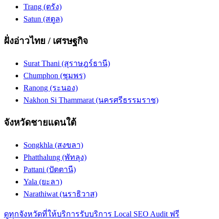
Trang (ตรัง)
Satun (สตูล)
ฝั่งอ่าวไทย / เศรษฐกิจ
Surat Thani (สุราษฎร์ธานี)
Chumphon (ชุมพร)
Ranong (ระนอง)
Nakhon Si Thammarat (นครศรีธรรมราช)
จังหวัดชายแดนใต้
Songkhla (สงขลา)
Phatthalung (พัทลุง)
Pattani (ปัตตานี)
Yala (ยะลา)
Narathiwat (นราธิวาส)
ดูทุกจังหวัดที่ให้บริการ
รับบริการ Local SEO Audit ฟรี