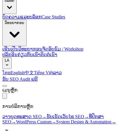
ບລັອກ
ບົດຄວາມແລະບລັອກ
Case Studies
ວິທະຍາກອນ
ເຊີນເປັນວິທະຍາກອນ
ຈັດອົບຮົມ / Workshop
ປລັກອິນ
ກ່ຽວກັບເຮົາ
ຕິດຕໍ່ເຮົາ
LA
ไทย
English
中文
Tiếng Việt
ລາວ
ຮັບ SEO Audit ຟຣີ
ເມນູຫຼັກ
ການບໍລິການຫຼັກ
ວາງຍຸດທະສາດ SEO
→
ຮັບເຮັດເວັບໄຊ SEO
→
ທີ່ປຶກສາ
SEO
→
WordPress Custom
→
System Design & Automation
→