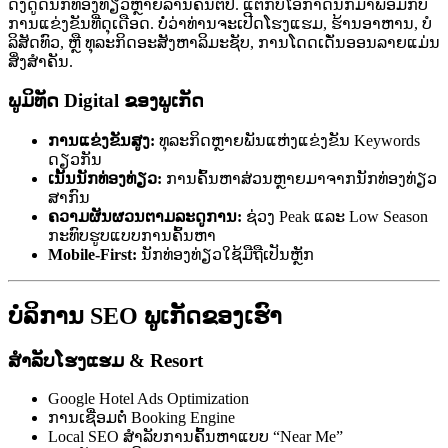
ດຶງດູດນັກທ່ອງທ່ຽວຫຼາຍລ້ານຄົນຕໍ່ປີ. ແຕ່ກັບໂອກາດນີ້ກໍມາພ້ອມກັບ
ການແຂ່ງຂັນທີ່ດຸເດືອດ. ບໍ່ວ່າທ່ານຈະເປີດໂຮງແຮມ, ຮ້ານອາຫານ, ບໍ
ລິສັດທົວ, ຫຼື ທຸລະກິດອະສັງຫາລິມະຊັບ, ການໂດດເດັ່ນອອນລາຍແມ່ນ
ສິ່ງສຳຄັນ.
ພູມິທັດ Digital ຂອງພູເກັດ
ການແຂ່ງຂັນສູງ:
ທຸລະກິດຫຼາຍພັນແຫ່ງແຂ່ງຂັນ Keywords
ດຽວກັນ
ເນັ້ນນັກທ່ອງທ່ຽວ:
ການຄົ້ນຫາສ່ວນຫຼາຍມາຈາກນັກທ່ອງທ່ຽວ
ສາກົນ
ຄວາມຜັນຜວນຕາມລະດູການ:
ຊ່ວງ Peak ແລະ Low Season
ກະທົບຮູບແບບການຄົ້ນຫາ
Mobile-First:
ນັກທ່ອງທ່ຽວໃຊ້ມືຖືເປັນຫຼັກ
ບໍລິການ SEO ພູເກັດຂອງເຮົາ
ສຳລັບໂຮງແຮມ & Resort
Google Hotel Ads Optimization
ການເຊື່ອມຕໍ່ Booking Engine
Local SEO ສຳລັບການຄົ້ນຫາແບບ “Near Me”