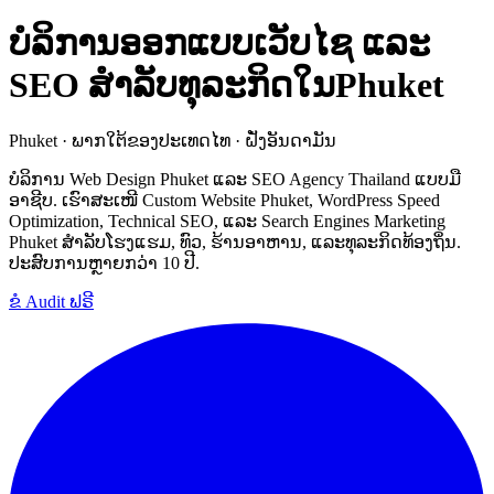
ບໍລິການອອກແບບເວັບໄຊ ແລະ
SEO ສຳລັບທຸລະກິດໃນPhuket
Phuket · ພາກໃຕ້ຂອງປະເທດໄທ · ຝັ່ງອັນດາມັນ
ບໍລິການ Web Design Phuket ແລະ SEO Agency Thailand ແບບມື
ອາຊີບ. ເຮົາສະເໜີ Custom Website Phuket, WordPress Speed
Optimization, Technical SEO, ແລະ Search Engines Marketing
Phuket ສຳລັບໂຮງແຮມ, ທົວ, ຮ້ານອາຫານ, ແລະທຸລະກິດທ້ອງຖິ່ນ.
ປະສົບການຫຼາຍກວ່າ 10 ປີ.
ຂໍ Audit ຟຣີ