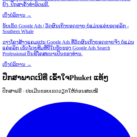
ຍົງ. ປຶກສາຄັ້ງທຳອິດຟຣີ.
ເບິ່ງບໍລິການ →
ຮັບເຮັດ Google Ads | ວັດຜົນເຖິງຍອດຂາຍ ບໍ່ແມ່ນແຄ່ຍອດຄລິກ -
Southern Whale
ວາງໂຄງສ້າງແຄມເປນ Google Ads ທີ່ວັດຜົນເຖິງຍອດຂາຍຈິງ ບໍ່ແມ່ນ
ແຄ່ຄລິກ ເຮັດໂດຍທີມທີ່ຖືໃບຮັບຮອງ Google Ads Search
Professional ບັນຊີໂຄສະນາເປັນຂອງທ່ານ.
ເບິ່ງບໍລິການ →
ປຶກສາພາດເນີທີ່
ເຂົ້າໃຈPhuket
ແທ້ໆ
ປຶກສາຟຣີ · ປະເມີນຂອບເຂດວຽກໃຫ້ກ່ອນສະເໝີ