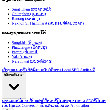
Surat Thani (ສຸຣາດທານີ)
Chumphon (ຊຸມພອນ)
Ranong (ຣະນອງ)
Nakhon Si Thammarat (ນະຄອນສີທຳມະຣາດ)
ແຂວງຊາຍແດນພາກໃຕ້
Songkhla (ສົງຂລາ)
Phatthalung (ພັດທະລຸງ)
Pattani (ປັດຕານີ)
Yala (ຍະລາ)
Narathiwat (ນະຣາທິວາດ)
ເບິ່ງທຸກແຂວງທີ່ໃຫ້ບໍລິການ
ຮັບບໍລິການ Local SEO Audit ຟຣີ
ບໍລິການທີ່ປຶກສາ
ພາບລວມບໍລິການທີ່ປຶກສາດິຈິຕອນ
ທີ່ປຶກສາຍຸດທະສາດ SEO
ທີ່ປຶກສາ
ເວັບໄຊແລະ Conversion
ທີ່ປຶກສາລະບົບແລະ Automation