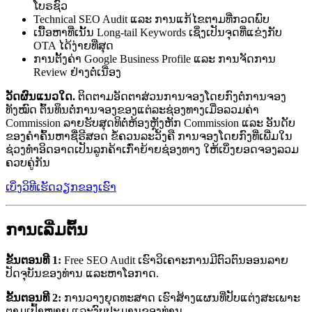
ໂບຣຊົວ
Technical SEO Audit ແລະ ການແກ້ໄຂຕາມທີ່ກວດພົບ
ເນື້ອຫາທີ່ເນັ້ນ Long-tail Keywords ເຊິ່ງເປັນຈຸດທີ່ແຂ່ງກັບ
OTA ໄດ້ງ່າຍທີ່ສຸດ
ການຕັ້ງຄ່າ Google Business Profile ແລະ ການຈັດການ
Review ຢ່າງຕໍ່ເນື່ອງ
ວັດຜົນແນວໃດ.
ຕິດຕາມອັດຕາສ່ວນການຈອງໂດຍກົງຕໍ່ການຈອງ
ທັງໝົດ ຕົ້ນທຶນຕໍ່ການຈອງຂອງແຕ່ລະຊ່ອງທາງເມື່ອລວມຄ່າ
Commission ລາຍຮັບສຸດທິຕໍ່ຫ້ອງຫຼັງຫັກ Commission ແລະ ອັນດັບ
ຂອງຄຳຄົ້ນຫາຊື່ຣີສອດ ຂໍ້ຄວນລະວັງຄື ການຈອງໂດຍກົງທີ່ເພີ່ມໃນ
ຊ່ວງທຳອິດອາດເປັນລູກຄ້າເກົ່າຍ້າຍຊ່ອງທາງ ໃຫ້ເບິ່ງຍອດຈອງລວມ
ຄວບຄູ່ກັນ
ເບິ່ງວິທີເຮັດວຽກຂອງເຮົາ
ການເລີ່ມຕົ້ນ
ຂັ້ນຕອນທີ 1:
Free SEO Audit ເຮົາວິເຄາະການມີຕົວຕົນອອນລາຍ
ປັດຈຸບັນຂອງທ່ານ ແລະຫາໂອກາດ.
ຂັ້ນຕອນທີ 2:
ການວາງຍຸດທະສາດ ເຮົາສ້າງແຜນທີ່ປັບແຕ່ງສະເພາະ
ຕາມເປົ້າໝາຍ ແລະງົບປະມານຂອງທ່ານ.