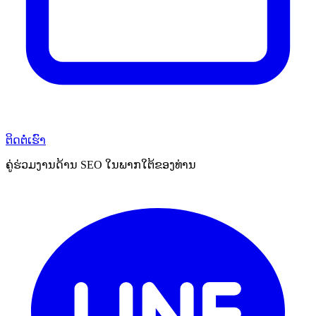
ຕິດຕໍ່ເຮົາ
ຄູ່ຮ່ວມງານດ້ານ SEO ໃນພາກໃຕ້ຂອງທ່ານ