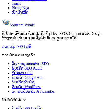
Trang
Phang Nga
ເບິ່ງທັງໝົດ
Southern Whale
ທີ່ປຶກສາດິຈິຕອລ ທີມດຽວຄົບທັງ Dev, SEO, Content ແລະ Design
ຮັບງານທົ່ວປະເທດໄທ ລົງເລິກກັບຕະຫຼາດພາກໃຕ້
ກວດເຊັກ SEO ຟຣີ
ການບໍລິການຂອງເຮົາ
ວິເຄາະຍຸດທະສາດ SEO
ຮັບເຮັດ SEO Audit
ທີ່ປຶກສາ SEO
ຮັບເຮັດ Google Ads
ຮັບເຮັດເວັບໄຊ
ຮັບເຮັດ WordPress
ວາງລະບົບແລະ Automation
ພື້ນທີ່ໃຫ້ບໍລິການ
ຮັບເຮັດ SEO ພູເກັດ