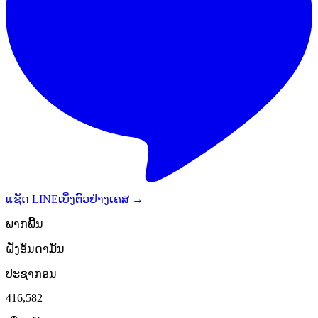
ແຊັດ LINE
ເບິ່ງຕົວຢ່າງເຄສ →
ພາກພື້ນ
ຝັ່ງອັນດາມັນ
ປະຊາກອນ
416,582