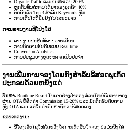
Organic Traffic ເພີ່ມຂຶ້ນສະເລ່ຍ 200%
ຫຼຸດຕົ້ນທຶນຕໍ່ການໄດ້ມາຂອງລູກຄ້າ 40%
ຕິດອັນດັບ Top 3 ສຳລັບ Keywords ຫຼັກ
ການເຕີບໂຕທີ່ຍືນຍົງໃນໄລຍະຍາວ
ການລາຍງານທີ່ໂປ່ງໃສ
ລາຍງານປະສິດທິພາບລາຍເດືອນ
ການຕິດຕາມອັນດັບແບບ Real-time
Conversion Analytics
ການປະຊຸມວາງຍຸດທະສາດເປັນປະຈຳ
ງານເພີ່ມການຈອງໂດຍກົງສຳລັບຣີສອດພູເກັດ
ປະກອບດ້ວຍຫຍັງແດ່
ບັນຫາ.
Boutique Resort ໃນເຂດຢ່າງປ່າຕອງ ສ່ວນໃຫຍ່ຮັບການຈອງ
ຜ່ານ OTA ທີ່ຄິດຄ່າ Commission 15-20% ແລະ ມັກຕິດອັນດັບຕາມ
ຫຼັງ OTA ແມ່ນແຕ່ໃນຄຳຄົ້ນຫາຊື່ຂອງຣີສອດເອງ
ຂອບເຂດງານ:
ຮື້ໂຄງເວັບໄຊໃໝ່ໂດຍອີງໃສ່ການຕັດສິນໃຈຈອງ ບໍ່ແມ່ນອີງໃສ່