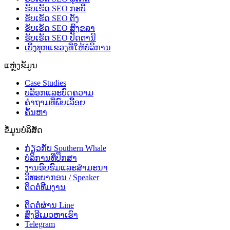
ຮັບເຮັດ SEO ກະບີ່
ຮັບເຮັດ SEO ຕັງ
ຮັບເຮັດ SEO ສົງຂລາ
ຮັບເຮັດ SEO ປັດຕານີ
ເບິ່ງທຸກແຂວງທີ່ໃຫ້ບໍລິການ
ແຫຼ່ງຂໍ້ມູນ
Case Studies
ບລັອກແລະບົດຄວາມ
ຄຳຖາມທີ່ພົບເລື້ອຍ
ຄົ້ນຫາ
ຂໍ້ມູນບໍລິສັດ
ກ່ຽວກັບ Southern Whale
ບໍລິການທີ່ປຶກສາ
ງານອົບຮົມແລະສຳມະນາ
ວິທະຍາກອນ / Speaker
ຕິດຕໍ່ທີມງານ
ຕິດຕໍ່ຜ່ານ Line
ສົ່ງອີເມວຫາເຮົາ
Telegram