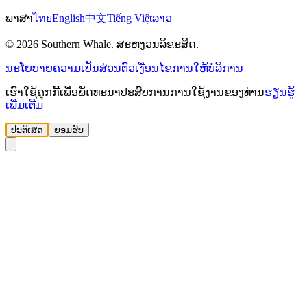
ພາສາ
ไทย
English
中文
Tiếng Việt
ລາວ
© 2026 Southern Whale. ສະຫງວນລິຂະສິດ.
ນະໂຍບາຍຄວາມເປັນສ່ວນຕົວ
ເງື່ອນໄຂການໃຫ້ບໍລິການ
ເຮົາໃຊ້ຄຸກກີ້ເພື່ອພັດທະນາປະສົບການການໃຊ້ງານຂອງທ່ານ
ຮຽນຮູ້
ເພີ່ມເຕີມ
ປະຕິເສດ
ຍອມຮັບ