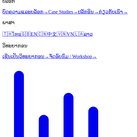
ບລັອກ
ບົດຄວາມແລະບລັອກ
→
Case Studies
→
ປລັກອິນ
→
ກ່ຽວກັບເຮົາ
→
ພາສາ
🇹🇭
ไทย
🇬🇧
EN
🇨🇳
中文
🇻🇳
VN
🇱🇦
ລາວ
ວິທະຍາກອນ
ເຊີນເປັນວິທະຍາກອນ
→
ຈັດອົບຮົມ / Workshop
→