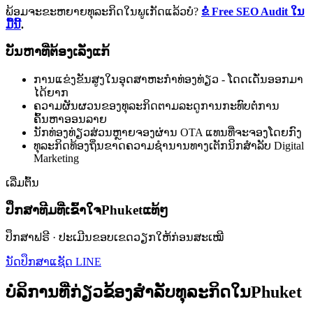
ພ້ອມຈະຂະຫຍາຍທຸລະກິດໃນພູເກັດແລ້ວບໍ?
ຂໍ Free SEO Audit ໃນ
ມື້ນີ້
.
ບັນຫາທີ່ຕ້ອງເລັ່ງແກ້
ການແຂ່ງຂັນສູງໃນອຸດສາຫະກຳທ່ອງທ່ຽວ - ໂດດເດັ່ນອອກມາ
ໄດ້ຍາກ
ຄວາມຜັນຜວນຂອງທຸລະກິດຕາມລະດູການກະທົບຕໍ່ການ
ຄົ້ນຫາອອນລາຍ
ນັກທ່ອງທ່ຽວສ່ວນຫຼາຍຈອງຜ່ານ OTA ແທນທີ່ຈະຈອງໂດຍກົງ
ທຸລະກິດທ້ອງຖິ່ນຂາດຄວາມຊຳນານທາງເຕັກນິກສຳລັບ Digital
Marketing
ເລີ່ມຕົ້ນ
ປຶກສາທີມທີ່ເຂົ້າໃຈPhuketແທ້ໆ
ປຶກສາຟຣີ · ປະເມີນຂອບເຂດວຽກໃຫ້ກ່ອນສະເໝີ
ນັດປຶກສາ
ແຊັດ LINE
ບໍລິການທີ່ກ່ຽວຂ້ອງສຳລັບທຸລະກິດໃນPhuket