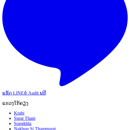
ແຊັດ LINE
ຂໍ Audit ຟຣີ
ແຂວງໃກ້ຄຽງ
Krabi
Surat Thani
Songkhla
Nakhon Si Thammarat