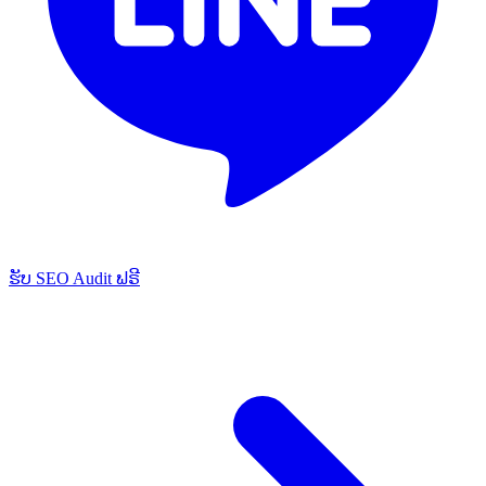
ຮັບ SEO Audit ຟຣີ