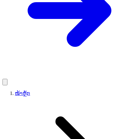
ໜ້າຫຼັກ