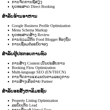
ການຈັດການຊື່ສຽງ
ຍຸດທະສາດ Direct Booking
ສຳລັບຮ້ານອາຫານ
Google Business Profile Optimization
Menu Schema Markup
ຍຸດທະສາດສ້າງ Review
ການຮ່ວມມືກັບ Food Blogger ທ້ອງຖິ່ນ
ການເຊື່ອມຕໍ່ລະບົບຈອງ
ສຳລັບຜູ້ປະກອບການທົວ
ການສ້າງ Content ເນັ້ນປະສົບການ
Booking Flow Optimization
Multi-language SEO (EN/TH/CN)
ການຈັດການແຄມເປນຕາມລະດູການ
ການສ້າງເຄືອຂ່າຍ Partner
ສຳລັບອະສັງຫາລິມະຊັບ
Property Listing Optimization
ລະບົບເກັບ Lead
ການເຊື່ອມຕໍ່ Virtual Tour