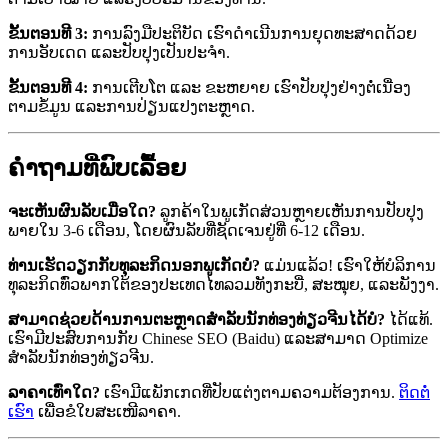
ຂັ້ນຕອນທີ 3:
ການລົງມືປະຕິບັດ ເຮົາດຳເນີນການຍຸດທະສາດດ້ວຍ
ການອັບເດດ ແລະປັບປຸງເປັນປະຈຳ.
ຂັ້ນຕອນທີ 4:
ການເຕີບໂຕ ແລະ ຂະຫຍາຍ ເຮົາປັບປຸງຢ່າງຕໍ່ເນື່ອງ
ຕາມຂໍ້ມູນ ແລະການປ່ຽນແປງຕະຫຼາດ.
ຄຳຖາມທີ່ພົບເລື້ອຍ
ຈະເຫັນຜົນລັບເມື່ອໃດ?
ລູກຄ້າໃນພູເກັດສ່ວນຫຼາຍເຫັນການປັບປຸງ
ພາຍໃນ 3-6 ເດືອນ, ໂດຍຜົນລັບທີ່ຊັດເຈນຢູ່ທີ່ 6-12 ເດືອນ.
ທ່ານເຮັດວຽກກັບທຸລະກິດນອກພູເກັດບໍ?
ແມ່ນແລ້ວ! ເຮົາໃຫ້ບໍລິການ
ທຸລະກິດທົ່ວພາກໃຕ້ຂອງປະເທດໄທລວມທັງກະບີ່, ສະໝຸຍ, ແລະພັງງາ.
ສາມາດຊ່ວຍດ້ານການຕະຫຼາດສຳລັບນັກທ່ອງທ່ຽວຈີນໄດ້ບໍ?
ໄດ້ແທ້.
ເຮົາມີປະສົບການກັບ Chinese SEO (Baidu) ແລະສາມາດ Optimize
ສຳລັບນັກທ່ອງທ່ຽວຈີນ.
ລາຄາເທົ່າໃດ?
ເຮົາມີແພັກເກດທີ່ປັບແຕ່ງຕາມຄວາມຕ້ອງການ.
ຕິດຕໍ່
ເຮົາ
ເພື່ອຂໍໃບສະເໜີລາຄາ.