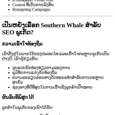
Content ທີ່ເນັ້ນການລົງທຶນ
Retargeting Campaigns
ເປັນຫຍັງເລືອກ Southern Whale ສຳລັບ
SEO ພູເກັດ?
ຄວາມເຂົ້າໃຈທ້ອງຖິ່ນ
ເຮົາຕັ້ງຢູ່ໃນພາກໃຕ້ຂອງປະເທດໄທ ແລະເຂົ້າໃຈຕະຫຼາດພູເກັດເປັນ
ຢ່າງດີ. ເຮົາຮູ້ກ່ຽວກັບ:
ຮູບແບບນັກທ່ອງທ່ຽວຕາມລະດູການ
ພູມິທັດການແຂ່ງຂັນທ້ອງຖິ່ນ
ຄວາມລະອຽດອ່ອນທາງວັດທະນະທຳສຳລັບການຕະຫຼາດ
ສາກົນ
ຊ່ອງທາງທີ່ດີທີ່ສຸດໃນການເຂົ້າເຖິງລູກຄ້າເປົ້າໝາຍ
ຜົນລັບທີ່ພິສູດໄດ້
ລູກຄ້າໃນພູເກັດຂອງເຮົາໄດ້ຮັບ: