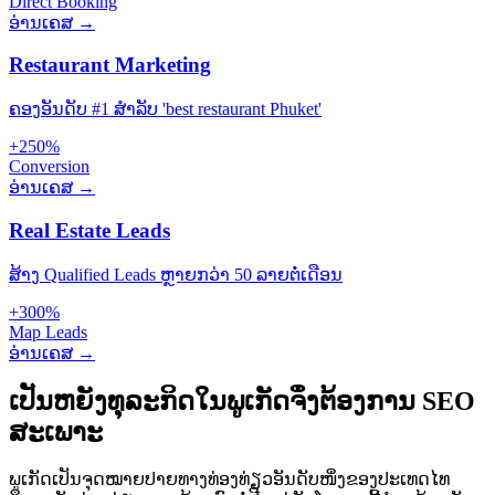
Direct Booking
ອ່ານເຄສ →
Restaurant Marketing
ຄອງອັນດັບ #1 ສຳລັບ 'best restaurant Phuket'
+250%
Conversion
ອ່ານເຄສ →
Real Estate Leads
ສ້າງ Qualified Leads ຫຼາຍກວ່າ 50 ລາຍຕໍ່ເດືອນ
+300%
Map Leads
ອ່ານເຄສ →
ເປັນຫຍັງທຸລະກິດໃນພູເກັດຈຶ່ງຕ້ອງການ SEO
ສະເພາະ
ພູເກັດເປັນຈຸດໝາຍປາຍທາງທ່ອງທ່ຽວອັນດັບໜຶ່ງຂອງປະເທດໄທ