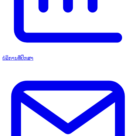
ບໍລິການທີ່ປຶກສາ