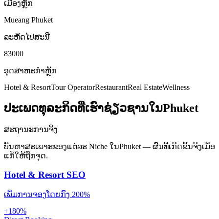
ເມືອງຫຼັກ
Mueang Phuket
ລະຫັດໄປສະນີ
83000
ອຸດສາຫະກຳຫຼັກ
Hotel & Resort
Tour Operator
Restaurant
Real Estate
Wellness
ປະເພດທຸລະກິດທີ່ເຮົາຊ່ຽວຊານໃນPhuket
ສະຖານະການຈິງ
ບັນຫາສະເພາະຂອງແຕ່ລະ Niche ໃນPhuket — ຜົນທີ່ເກີດຂຶ້ນຈິງເມື່ອ
ແກ້ໃຫ້ຖືກຈຸດ.
Hotel & Resort SEO
ເພີ່ມການຈອງໂດຍກົງ 200%
+180%