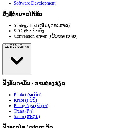
Software Development
ສິ່ງທີ່ທ່ານຈະໄດ້ຮັບ
Strategy-first (ເນັ້ນຍຸດທະສາດ)
SEO ສາຍຍືນຍົງ
Conversion-driven (ເນັ້ນຍອດຂາຍ)
ພື້ນທີ່ໃຫ້ບໍລິການ
ຝັ່ງອັນດາມັນ / ການທ່ອງທ່ຽວ
Phuket (ພູເກັດ)
Krabi (ກະບີ່)
Phang Nga (ພັງງາ)
Trang (ຕັງ)
Satun (ສະຕູນ)
ຝັ່ງອ່າວໄທ / ເສດຖະກິດ