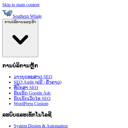
Skip to main content
Southern Whale
ການບໍລິການຂອງເຮົາ
ການບໍລິການຫຼັກ
ວາງຍຸດທະສາດ SEO
SEO Audit (ຟຣີ / ຄັ້ງຄາວ)
ທີ່ປຶກສາ SEO
ຮັບເຮັດ Google Ads
ຮັບເຮັດເວັບໄຊ SEO
WordPress Custom
ລະບົບແລະເທັກໂນໂລຊີ
System Design & Automation