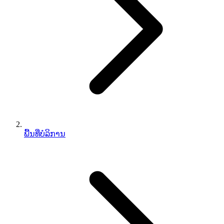
ພື້ນທີ່ບໍລິການ