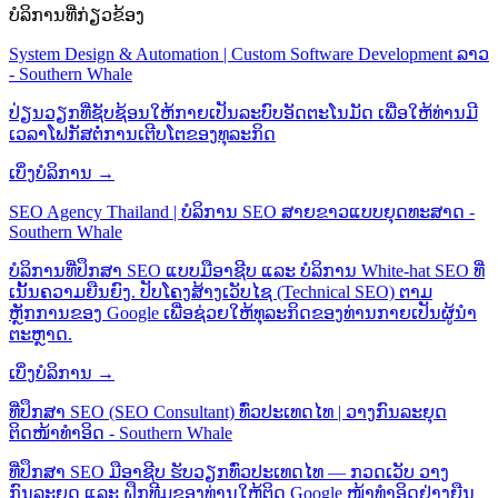
ບໍລິການທີ່ກ່ຽວຂ້ອງ
System Design & Automation | Custom Software Development ລາວ
- Southern Whale
ປ່ຽນວຽກທີ່ຊັບຊ້ອນໃຫ້ກາຍເປັນລະບົບອັດຕະໂນມັດ ເພື່ອໃຫ້ທ່ານມີ
ເວລາໂຟກັສຕໍ່ການເຕີບໂຕຂອງທຸລະກິດ
ເບິ່ງບໍລິການ →
SEO Agency Thailand | ບໍລິການ SEO ສາຍຂາວແບບຍຸດທະສາດ -
Southern Whale
ບໍລິການທີ່ປຶກສາ SEO ແບບມືອາຊີບ ແລະ ບໍລິການ White-hat SEO ທີ່
ເນັ້ນຄວາມຍືນຍົງ. ປັບໂຄງສ້າງເວັບໄຊ (Technical SEO) ຕາມ
ຫຼັກການຂອງ Google ເພື່ອຊ່ວຍໃຫ້ທຸລະກິດຂອງທ່ານກາຍເປັນຜູ້ນຳ
ຕະຫຼາດ.
ເບິ່ງບໍລິການ →
ທີ່ປຶກສາ SEO (SEO Consultant) ທົ່ວປະເທດໄທ | ວາງກົນລະຍຸດ
ຕິດໜ້າທຳອິດ - Southern Whale
ທີ່ປຶກສາ SEO ມືອາຊີບ ຮັບວຽກທົ່ວປະເທດໄທ — ກວດເວັບ ວາງ
ກົນລະຍຸດ ແລະ ຝຶກທີມຂອງທ່ານໃຫ້ຕິດ Google ໜ້າທຳອິດຢ່າງຍືນ