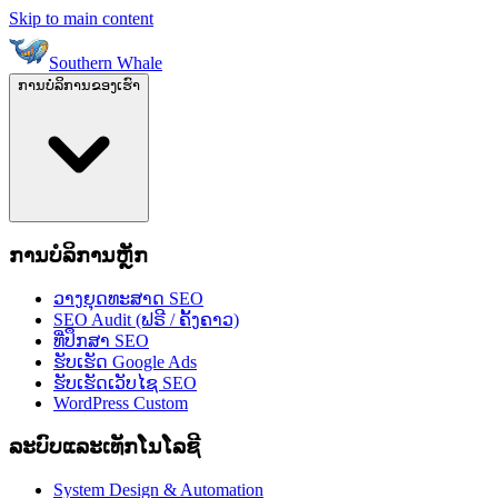
Skip to main content
Southern Whale
ການບໍລິການຂອງເຮົາ
ການບໍລິການຫຼັກ
ວາງຍຸດທະສາດ SEO
SEO Audit (ຟຣີ / ຄັ້ງຄາວ)
ທີ່ປຶກສາ SEO
ຮັບເຮັດ Google Ads
ຮັບເຮັດເວັບໄຊ SEO
WordPress Custom
ລະບົບແລະເທັກໂນໂລຊີ
System Design & Automation