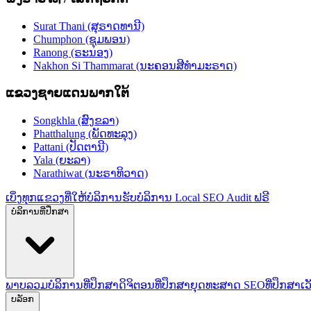
Surat Thani (ສຸຣາດທານີ)
Chumphon (ຊຸມພອນ)
Ranong (ຣະນອງ)
Nakhon Si Thammarat (ນະຄອນສີທຳມະຣາດ)
ແຂວງຊາຍແດນພາກໃຕ້
Songkhla (ສົງຂລາ)
Phatthalung (ພັດທະລຸງ)
Pattani (ປັດຕານີ)
Yala (ຍະລາ)
Narathiwat (ນະຣາທິວາດ)
ເບິ່ງທຸກແຂວງທີ່ໃຫ້ບໍລິການ
ຮັບບໍລິການ Local SEO Audit ຟຣີ
ບໍລິການທີ່ປຶກສາ
ພາບລວມບໍລິການທີ່ປຶກສາດິຈິຕອນ
ທີ່ປຶກສາຍຸດທະສາດ SEO
ທີ່ປຶກສາເ
ບລັອກ