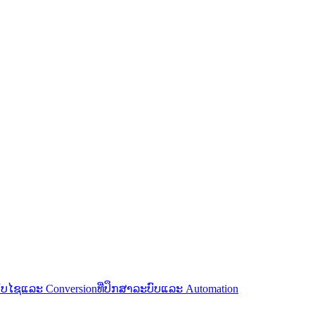
ວັບໄຊແລະ Conversion
ທີ່ປຶກສາລະບົບແລະ Automation