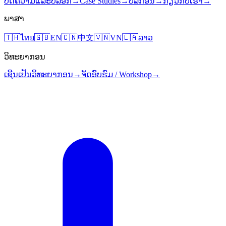
ບົດຄວາມແລະບລັອກ
→
Case Studies
→
ປລັກອິນ
→
ກ່ຽວກັບເຮົາ
→
ພາສາ
🇹🇭
ไทย
🇬🇧
EN
🇨🇳
中文
🇻🇳
VN
🇱🇦
ລາວ
ວິທະຍາກອນ
ເຊີນເປັນວິທະຍາກອນ
→
ຈັດອົບຮົມ / Workshop
→