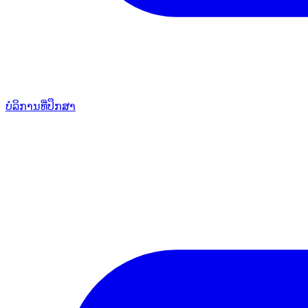
ບໍລິການທີ່ປຶກສາ