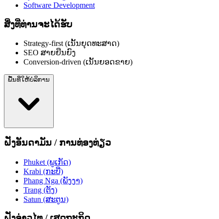
Software Development
ສິ່ງທີ່ທ່ານຈະໄດ້ຮັບ
Strategy-first (ເນັ້ນຍຸດທະສາດ)
SEO ສາຍຍືນຍົງ
Conversion-driven (ເນັ້ນຍອດຂາຍ)
ພື້ນທີ່ໃຫ້ບໍລິການ
ຝັ່ງອັນດາມັນ / ການທ່ອງທ່ຽວ
Phuket (ພູເກັດ)
Krabi (ກະບີ່)
Phang Nga (ພັງງາ)
Trang (ຕັງ)
Satun (ສະຕູນ)
ຝັ່ງອ່າວໄທ / ເສດຖະກິດ