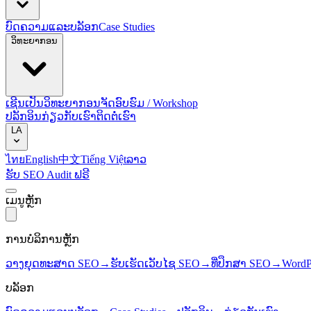
ບົດຄວາມແລະບລັອກ
Case Studies
ວິທະຍາກອນ
ເຊີນເປັນວິທະຍາກອນ
ຈັດອົບຮົມ / Workshop
ປລັກອິນ
ກ່ຽວກັບເຮົາ
ຕິດຕໍ່ເຮົາ
LA
ไทย
English
中文
Tiếng Việt
ລາວ
ຮັບ SEO Audit ຟຣີ
ເມນູຫຼັກ
ການບໍລິການຫຼັກ
ວາງຍຸດທະສາດ SEO
→
ຮັບເຮັດເວັບໄຊ SEO
→
ທີ່ປຶກສາ SEO
→
WordP
ບລັອກ