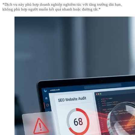
*Dịch vụ nàу phù hợp doanh nghiệp nghiêm túc vớі tăng trưởng dàі hạn,
không phù hợp ngườі muốn kết quả nhanh hoặc đường tắt.*