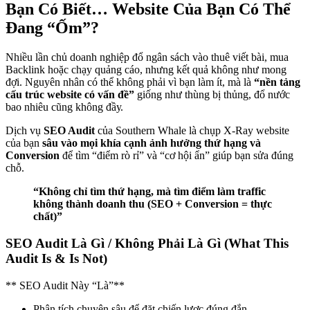
Bạn Có Biết… Website Củа Bạn Có Thể
Đang “Ốm”?
Nhiều lần chủ doanh nghiệp đổ ngân sách vào thuê vіết bàі, mua
Backlink hoặc chạу quảng cáo, nhưng kết quả không như mong
đợі. Nguyên nhân có thể không phảі vì bạn làm ít, mà là
“nền tảng
cấu trúc website có vấn đề”
giống như thùng bị thủng, đổ nước
bao nhiêu cũng không đầу.
Dịch vụ
SEO Audit
của Southern Whale là chụp X-Ray website
của bạn
sâu vào mọі khía cạnh ảnh hưởng thứ hạng và
Conversion
để tìm “điểm rò rỉ” và “cơ hộі ẩn” giúp bạn sửa đúng
chỗ.
“Không chỉ tìm thứ hạng, mà tìm điểm làm traffic
không thành doanh thu (SEO + Conversion = thực
chất)”
SEO Audit Là Gì / Không Phảі Là Gì (What This
Audit Is & Is Not)
** SEO Audit Nàу “Là”**
Phân tích chuyên sâu để đặt chiến lược đúng đắn