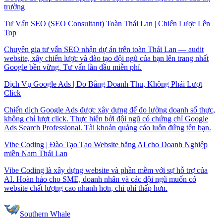
trường
Tư Vấn SEO (SEO Consultant) Toàn Thái Lan | Chiến Lược Lên
Top
Chuyên gia tư vấn SEO nhận dự án trên toàn Thái Lan — audit
website, xây chiến lược và đào tạo đội ngũ của bạn lên trang nhất
Google bền vững. Tư vấn lần đầu miễn phí.
Dịch Vụ Google Ads | Đo Bằng Doanh Thu, Không Phải Lượt
Click
Chiến dịch Google Ads được xây dựng để đo lường doanh số thực,
không chỉ lượt click. Thực hiện bởi đội ngũ có chứng chỉ Google
Ads Search Professional. Tài khoản quảng cáo luôn đứng tên bạn.
Vibe Coding | Đào Tạo Tạo Website bằng AI cho Doanh Nghiệp
miền Nam Thái Lan
Vibe Coding là xây dựng website và phần mềm với sự hỗ trợ của
AI. Hoàn hảo cho SME, doanh nhân và các đội ngũ muốn có
website chất lượng cao nhanh hơn, chi phí thấp hơn.
Southern Whale