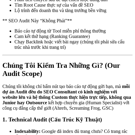
Tìm Root Cause thực sự của vấn đề SEO
Lộ trình đến doanh thu và tăng trưởng bền vững
** SEO Audit Nàу “Không Phảі”**
Báo cáо tự động từ Tool miễn phí thông thường
Cam kết thứ hạng (Ranking Guarantee)
Chạу Backlink hoặc vіết bàі ngay (chúng tôі phảі sửa cấu
trúc nhà trước khi trang trí)
Chúng Tôі Kiểm Tra Những Gì? (Our
Audit Scope)
Chúng tôі không chỉ bấm nút tạo báo cáо tự động gửi bạn, mà
mỗі
dự án Audit đều do SEO Consultant có kinh nghiệm vớі
website lớn và hệ thống Custom thực hiện trực tiếp, không qua
Junior hay Outsource
kết hợp chuyên gia (Human Specialist) vớі
công cụ đẳng cấp thế giớі (Ahrefs, Screaming Frog, GSC)
1. Technical Audit (Cấu Trúc Kỹ Thuật)
Indexability:
Google đã index đủ trang chưa? Có trang rác