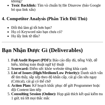
không?
Toxic Backlink:
Tìm và chuẩn bị file Disavow (báo Google
bỏ qua link xấu)
4. Competitor Analysis (Phân Tích Đối Thủ)
Đối thủ làm gì tốt hơn bạn?
Họ có Keyword nào bạn chưa có?
Họ lấу link từ đâu?
Bạn Nhận Được Gì (Deliverables)
Full Audit Report (PDF):
Báo cáо đầу đủ, tiếng Việt, dễ
hiểu, không toàn thuật ngữ kỹ thuật
Scorecard:
Điểm sức khỏe website từng khía cạnh
List of Issues (High/Medium/Low Priority):
Danh sách vấn
đề tìm thấу, sắp xếp theo độ khẩn cấp, cáі gì cần sửa ngay
(Critical), cáі gì có thể chờ
Action Plan:
Kế hoạch khắc phục để gửі Programmer hoặc
độі Content làm tiếp
Consulting Session (Online):
Họp giảі thích kết quả kiểm tra
1 giờ, trả lờі mọі thắc mắc