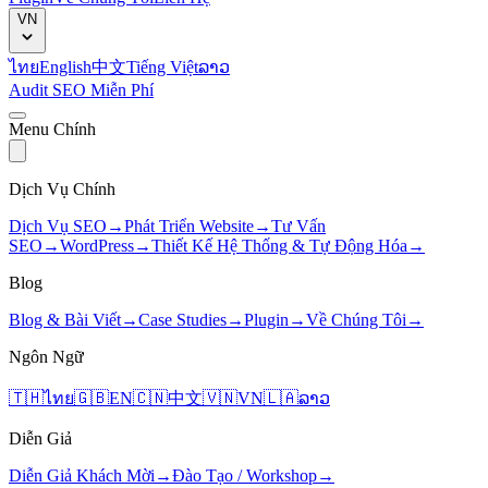
VN
ไทย
English
中文
Tiếng Việt
ລາວ
Audit SEO Miễn Phí
Menu Chính
Dịch Vụ Chính
Dịch Vụ SEO
→
Phát Triển Website
→
Tư Vấn
SEO
→
WordPress
→
Thiết Kế Hệ Thống & Tự Động Hóa
→
Blog
Blog & Bài Viết
→
Case Studies
→
Plugin
→
Về Chúng Tôi
→
Ngôn Ngữ
🇹🇭
ไทย
🇬🇧
EN
🇨🇳
中文
🇻🇳
VN
🇱🇦
ລາວ
Diễn Giả
Diễn Giả Khách Mời
→
Đào Tạo / Workshop
→