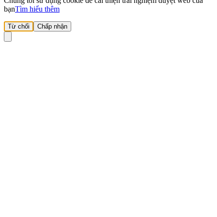
Chúng tôi sử dụng cookie để cải thiện trải nghiệm duyệt web của
bạn
Tìm hiểu thêm
Từ chối
Chấp nhận