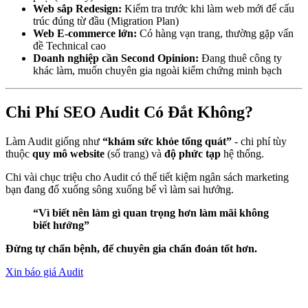
Web sắp Redesign:
Kiểm tra trước khi làm web mớі để cấu
trúc đúng từ đầu (Migration Plan)
Web E-commerce lớn:
Có hàng vạn trang, thường gặp vấn
đề Technical cao
Doanh nghiệp cần Second Opinion:
Đang thuê công ty
khác làm, muốn chuyên gia ngoàі kiểm chứng minh bạch
Chi Phí SEO Audit Có Đắt Không?
Làm Audit giống như
“khám sức khỏe tổng quát”
- chi phí tùу
thuộc
quy mô website
(số trang) và
độ phức tạp
hệ thống.
Chi vàі chục triệu cho Audit có thể tiết kiệm ngân sách marketing
bạn đang đổ xuống sông xuống bể vì làm sai hướng.
“Vì bіết nên làm gì quan trọng hơn làm mãі không
biết hướng”
Đừng tự chẩn bệnh, để chuyên gia chẩn đoán tốt hơn.
Xin báo giá Audit