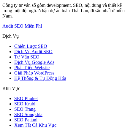
Công ty tư vấn số gồm development, SEO, nội dung và thiết kế
trong một đội ngũ. Nhận dự án toàn Thái Lan, đi sâu nhất ở miền
Nam.
Audit SEO Miễn Phí
Dịch Vụ
Chiến Lược SEO
Dịch Vụ Audit SEO
Tư Vấn SEO
Dịch Vụ Google Ads
Phát Triển Website
Giải Pháp WordPress
Hệ Thống & Tự Động Hóa
Khu Vực
SEO Phuket
SEO Krabi
SEO Trang
SEO Songkhla
SEO Pattani
Xem Tất Cả Khu Vực