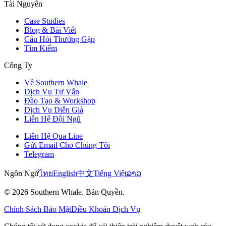
Tài Nguyên
Case Studies
Blog & Bài Viết
Câu Hỏi Thường Gặp
Tìm Kiếm
Công Ty
Về Southern Whale
Dịch Vụ Tư Vấn
Đào Tạo & Workshop
Dịch Vụ Diễn Giả
Liên Hệ Đội Ngũ
Liên Hệ Qua Line
Gửi Email Cho Chúng Tôi
Telegram
Ngôn Ngữ
ไทย
English
中文
Tiếng Việt
ລາວ
© 2026 Southern Whale. Bản Quyền.
Chính Sách Bảo Mật
Điều Khoản Dịch Vụ