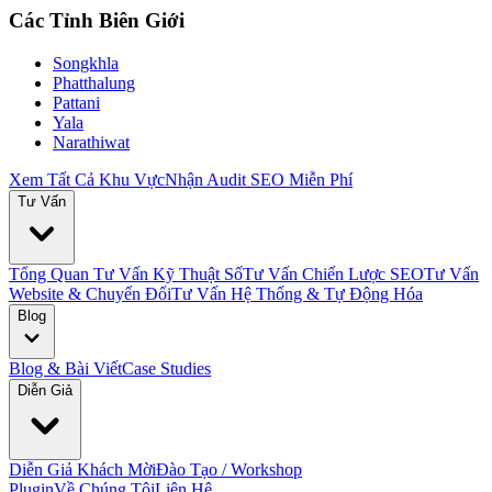
Các Tỉnh Biên Giới
Songkhla
Phatthalung
Pattani
Yala
Narathiwat
Xem Tất Cả Khu Vực
Nhận Audit SEO Miễn Phí
Tư Vấn
Tổng Quan Tư Vấn Kỹ Thuật Số
Tư Vấn Chiến Lược SEO
Tư Vấn
Website & Chuyển Đổi
Tư Vấn Hệ Thống & Tự Động Hóa
Blog
Blog & Bài Viết
Case Studies
Diễn Giả
Diễn Giả Khách Mời
Đào Tạo / Workshop
Plugin
Về Chúng Tôi
Liên Hệ