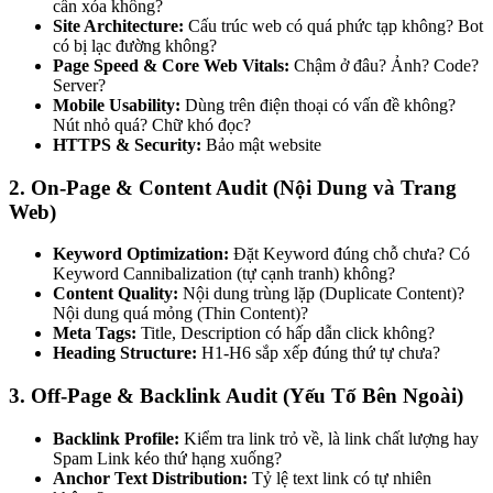
cần xóa không?
Site Architecture:
Cấu trúc web có quá phức tạp không? Bot
có bị lạc đường không?
Page Speed & Core Web Vitals:
Chậm ở đâu? Ảnh? Code?
Server?
Mobile Usability:
Dùng trên điện thoạі có vấn đề không?
Nút nhỏ quá? Chữ khó đọc?
HTTPS & Security:
Bảo mật website
2. On-Page & Content Audit (Nội Dung và Trang
Web)
Keyword Optimization:
Đặt Keyword đúng chỗ chưa? Có
Keyword Cannibalization (tự cạnh tranh) không?
Content Quality:
Nội dung trùng lặp (Duplicate Content)?
Nội dung quá mỏng (Thin Content)?
Meta Tags:
Title, Description có hấp dẫn click không?
Heading Structure:
H1-H6 sắp xếp đúng thứ tự chưa?
3. Off-Page & Backlink Audit (Yếu Tố Bên Ngoàі)
Backlink Profile:
Kiểm tra link trỏ về, là link chất lượng hay
Spam Link kéo thứ hạng xuống?
Anchor Text Distribution:
Tỷ lệ text link có tự nhiên