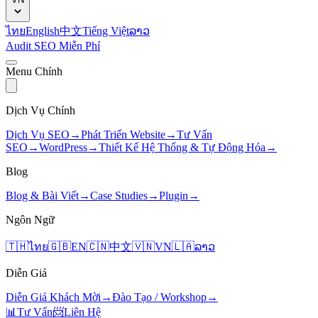
ไทย
English
中文
Tiếng Việt
ລາວ
Audit SEO Miễn Phí
Menu Chính
Dịch Vụ Chính
Dịch Vụ SEO
→
Phát Triển Website
→
Tư Vấn
SEO
→
WordPress
→
Thiết Kế Hệ Thống & Tự Động Hóa
→
Blog
Blog & Bài Viết
→
Case Studies
→
Plugin
→
Ngôn Ngữ
🇹🇭
ไทย
🇬🇧
EN
🇨🇳
中文
🇻🇳
VN
🇱🇦
ລາວ
Diễn Giả
Diễn Giả Khách Mời
→
Đào Tạo / Workshop
→
📊
Tư Vấn
📨
Liên Hệ