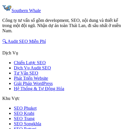
Southern Whale
Công ty tư vấn số gồm development, SEO, nội dung và thiết kế
trong một đội ngũ. Nhận dự án toàn Thái Lan, đi sâu nhất ở miền
Nam.
🔍 Audit SEO Miễn Phí
Dịch Vụ
Chiến Lược SEO
Dịch Vụ Audit SEO
Tư Vấn SEO
Phát Triển Website
Giải Pháp WordPress
Hệ Thống & Tự Động Hóa
Khu Vực
SEO Phuket
SEO Krabi
SEO Trang
SEO Songkhla
SEO Pattani