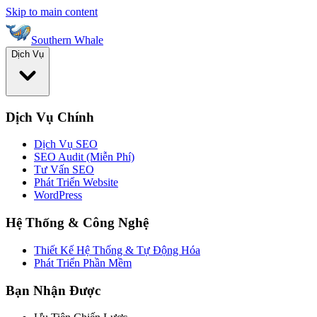
Skip to main content
Southern Whale
Dịch Vụ
Dịch Vụ Chính
Dịch Vụ SEO
SEO Audit (Miễn Phí)
Tư Vấn SEO
Phát Triển Website
WordPress
Hệ Thống & Công Nghệ
Thiết Kế Hệ Thống & Tự Động Hóa
Phát Triển Phần Mềm
Bạn Nhận Được