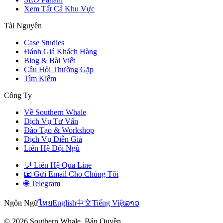
Xem Tất Cả Khu Vực
Tài Nguyên
Case Studies
Đánh Giá Khách Hàng
Blog & Bài Viết
Câu Hỏi Thường Gặp
Tìm Kiếm
Công Ty
Về Southern Whale
Dịch Vụ Tư Vấn
Đào Tạo & Workshop
Dịch Vụ Diễn Giả
Liên Hệ Đội Ngũ
💬 Liên Hệ Qua Line
📧 Gửi Email Cho Chúng Tôi
🌐 Telegram
Ngôn Ngữ
ไทย
English
中文
Tiếng Việt
ລາວ
© 2026 Southern Whale. Bản Quyền.