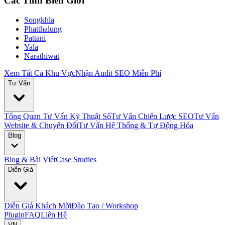
Các Tỉnh Biên Giới
Songkhla
Phatthalung
Pattani
Yala
Narathiwat
Xem Tất Cả Khu Vực
Nhận Audit SEO Miễn Phí
Tư Vấn
Tổng Quan Tư Vấn Kỹ Thuật Số
Tư Vấn Chiến Lược SEO
Tư Vấn
Website & Chuyển Đổi
Tư Vấn Hệ Thống & Tự Động Hóa
Blog
Blog & Bài Viết
Case Studies
Diễn Giả
Diễn Giả Khách Mời
Đào Tạo / Workshop
Plugin
FAQ
Liên Hệ
VN