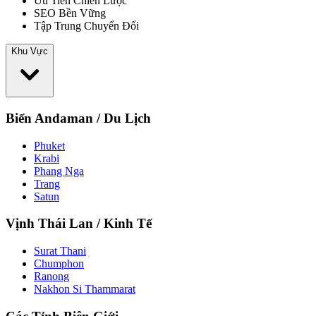
Ưu Tiên Chiến Lược
SEO Bền Vững
Tập Trung Chuyển Đổi
Khu Vực
Biển Andaman / Du Lịch
Phuket
Krabi
Phang Nga
Trang
Satun
Vịnh Thái Lan / Kinh Tế
Surat Thani
Chumphon
Ranong
Nakhon Si Thammarat