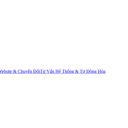
ebsite & Chuyển Đổi
Tư Vấn Hệ Thống & Tự Động Hóa