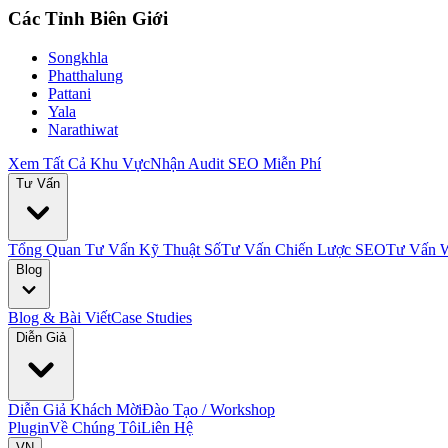
Các Tỉnh Biên Giới
Songkhla
Phatthalung
Pattani
Yala
Narathiwat
Xem Tất Cả Khu Vực
Nhận Audit SEO Miễn Phí
Tư Vấn
Tổng Quan Tư Vấn Kỹ Thuật Số
Tư Vấn Chiến Lược SEO
Tư Vấn W
Blog
Blog & Bài Viết
Case Studies
Diễn Giả
Diễn Giả Khách Mời
Đào Tạo / Workshop
Plugin
Về Chúng Tôi
Liên Hệ
VN