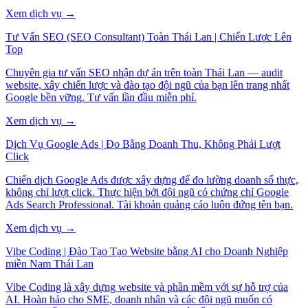
Xem dịch vụ →
Tư Vấn SEO (SEO Consultant) Toàn Thái Lan | Chiến Lược Lên
Top
Chuyên gia tư vấn SEO nhận dự án trên toàn Thái Lan — audit
website, xây chiến lược và đào tạo đội ngũ của bạn lên trang nhất
Google bền vững. Tư vấn lần đầu miễn phí.
Xem dịch vụ →
Dịch Vụ Google Ads | Đo Bằng Doanh Thu, Không Phải Lượt
Click
Chiến dịch Google Ads được xây dựng để đo lường doanh số thực,
không chỉ lượt click. Thực hiện bởi đội ngũ có chứng chỉ Google
Ads Search Professional. Tài khoản quảng cáo luôn đứng tên bạn.
Xem dịch vụ →
Vibe Coding | Đào Tạo Tạo Website bằng AI cho Doanh Nghiệp
miền Nam Thái Lan
Vibe Coding là xây dựng website và phần mềm với sự hỗ trợ của
AI. Hoàn hảo cho SME, doanh nhân và các đội ngũ muốn có