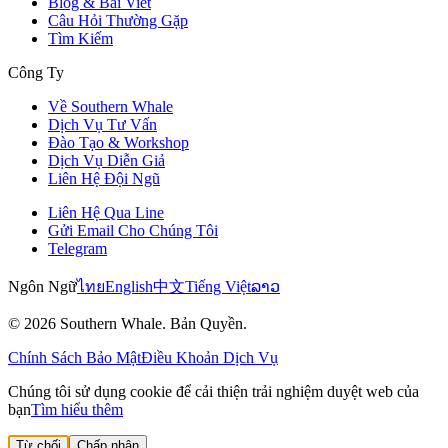
Blog & Bài Viết
Câu Hỏi Thường Gặp
Tìm Kiếm
Công Ty
Về Southern Whale
Dịch Vụ Tư Vấn
Đào Tạo & Workshop
Dịch Vụ Diễn Giả
Liên Hệ Đội Ngũ
Liên Hệ Qua Line
Gửi Email Cho Chúng Tôi
Telegram
Ngôn Ngữ
ไทย
English
中文
Tiếng Việt
ລາວ
© 2026 Southern Whale. Bản Quyền.
Chính Sách Bảo Mật
Điều Khoản Dịch Vụ
Chúng tôi sử dụng cookie để cải thiện trải nghiệm duyệt web của
bạn
Tìm hiểu thêm
Từ chối
Chấp nhận