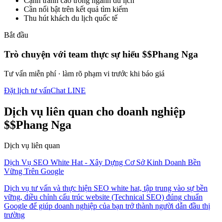
Cạnh tranh cao trong ngành du lịch
Cần nổi bật trên kết quả tìm kiếm
Thu hút khách du lịch quốc tế
Bắt đầu
Trò chuyện với team thực sự hiểu $$Phang Nga
Tư vấn miễn phí · làm rõ phạm vi trước khi báo giá
Đặt lịch tư vấn
Chat LINE
Dịch vụ liên quan cho doanh nghiệp
$$Phang Nga
Dịch vụ liên quan
Dịch Vụ SEO White Hat - Xây Dựng Cơ Sở Kinh Doanh Bền
Vững Trên Google
Dịch vụ tư vấn và thực hiện SEO white hat, tập trung vào sự bền
vững, điều chỉnh cấu trúc website (Technical SEO) đúng chuẩn
Google để giúp doanh nghiệp của bạn trở thành ngườі dẫn đầu thị
trường