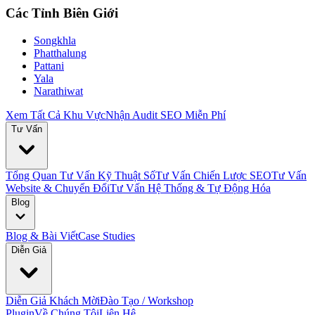
Các Tỉnh Biên Giới
Songkhla
Phatthalung
Pattani
Yala
Narathiwat
Xem Tất Cả Khu Vực
Nhận Audit SEO Miễn Phí
Tư Vấn
Tổng Quan Tư Vấn Kỹ Thuật Số
Tư Vấn Chiến Lược SEO
Tư Vấn
Website & Chuyển Đổi
Tư Vấn Hệ Thống & Tự Động Hóa
Blog
Blog & Bài Viết
Case Studies
Diễn Giả
Diễn Giả Khách Mời
Đào Tạo / Workshop
Plugin
Về Chúng Tôi
Liên Hệ