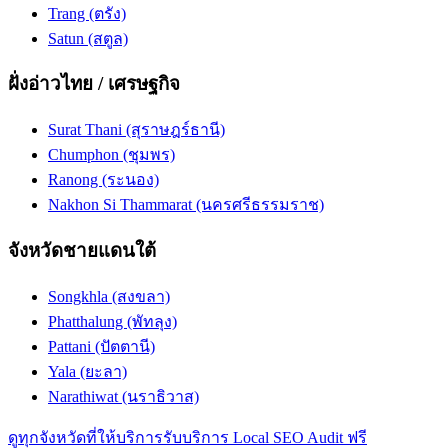
Trang (ตรัง)
Satun (สตูล)
ฝั่งอ่าวไทย / เศรษฐกิจ
Surat Thani (สุราษฎร์ธานี)
Chumphon (ชุมพร)
Ranong (ระนอง)
Nakhon Si Thammarat (นครศรีธรรมราช)
จังหวัดชายแดนใต้
Songkhla (สงขลา)
Phatthalung (พัทลุง)
Pattani (ปัตตานี)
Yala (ยะลา)
Narathiwat (นราธิวาส)
ดูทุกจังหวัดที่ให้บริการ
รับบริการ Local SEO Audit ฟรี