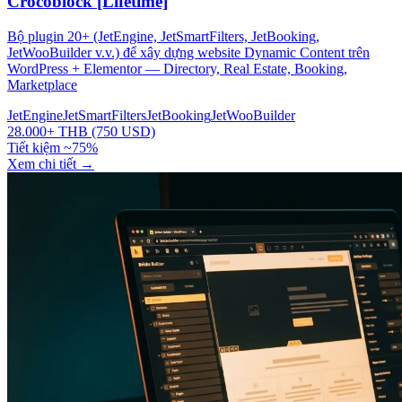
Crocoblock [Lifetime]
Bộ plugin 20+ (JetEngine, JetSmartFilters, JetBooking,
JetWooBuilder v.v.) để xây dựng website Dynamic Content trên
WordPress + Elementor — Directory, Real Estate, Booking,
Marketplace
JetEngine
JetSmartFilters
JetBooking
JetWooBuilder
28.000+ THB (750 USD)
Tiết kiệm ~75%
Xem chi tiết
→