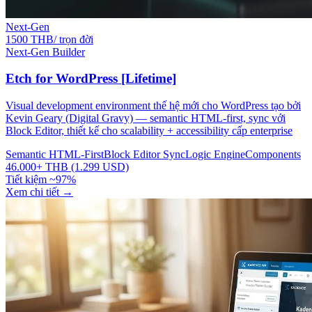
Next-Gen
1500 THB/ trọn đời
Next-Gen Builder
Etch for WordPress [Lifetime]
Visual development environment thế hệ mới cho WordPress tạo bởi
Kevin Geary (Digital Gravy) — semantic HTML-first, sync với
Block Editor, thiết kế cho scalability + accessibility cấp enterprise
Semantic HTML-First
Block Editor Sync
Logic Engine
Components
46.000+ THB (1.299 USD)
Tiết kiệm ~97%
Xem chi tiết
→