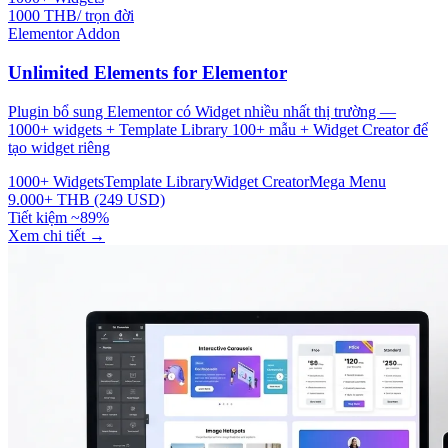
1000 THB/ trọn đời
Elementor Addon
Unlimited Elements for Elementor
Plugin bổ sung Elementor có Widget nhiều nhất thị trường —
1000+ widgets + Template Library 100+ mẫu + Widget Creator để
tạo widget riêng
1000+ Widgets
Template Library
Widget Creator
Mega Menu
9.000+ THB (249 USD)
Tiết kiệm ~89%
Xem chi tiết
→