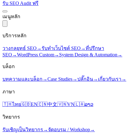
รับ SEO Audit ฟรี
เมนูหลัก
บริการหลัก
วางกลยุทธ์ SEO
→
รับทำเว็บไซต์ SEO
→
ที่ปรึกษา
SEO
→
WordPress Custom
→
System Design & Automation
→
บล็อก
บทความและบล็อก
→
Case Studies
→
ปลั๊กอิน
→
เกี่ยวกับเรา
→
ภาษา
🇹🇭
ไทย
🇬🇧
EN
🇨🇳
中文
🇻🇳
VN
🇱🇦
ລາວ
วิทยากร
รับเชิญเป็นวิทยากร
→
จัดอบรม / Workshop
→