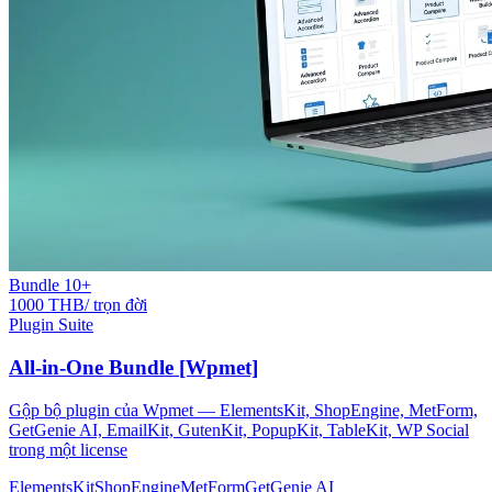
Bundle 10+
1000 THB/ trọn đời
Plugin Suite
All-in-One Bundle [Wpmet]
Gộp bộ plugin của Wpmet — ElementsKit, ShopEngine, MetForm,
GetGenie AI, EmailKit, GutenKit, PopupKit, TableKit, WP Social
trong một license
ElementsKit
ShopEngine
MetForm
GetGenie AI