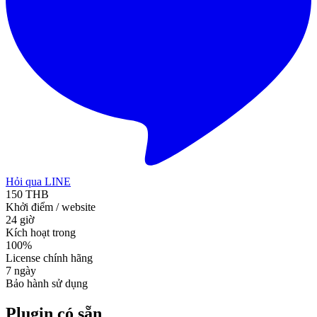
Hỏi qua LINE
150 THB
Khởi điểm / website
24 giờ
Kích hoạt trong
100%
License chính hãng
7 ngày
Bảo hành sử dụng
Plugin có sẵn