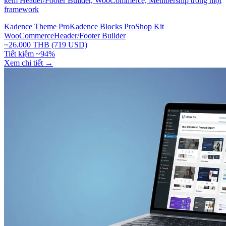
kèm Header/Footer Builder, WooCommerce, Membership trong một
framework
Kadence Theme Pro
Kadence Blocks Pro
Shop Kit
WooCommerce
Header/Footer Builder
~26.000 THB (719 USD)
Tiết kiệm ~94%
Xem chi tiết
→