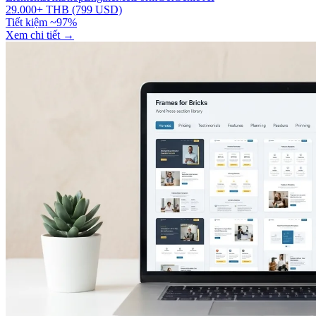
29.000+ THB (799 USD)
Tiết kiệm ~97%
Xem chi tiết
→