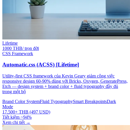
Lifetime
1000 THB/ trọn đời
CSS Framework
Automatic.css (ACSS) [Lifetime]
Utility-first CSS framework của Kevin Geary giảm công việc
responsive design 60-90% dùng với Bricks, Oxygen, GeneratePress,
Etch — design system + brand color + fluid typography đầy đủ
trong một bộ
Brand Color System
Fluid Typography
Smart Breakpoints
Dark
Mode
17.500+ THB (497 USD)
Tiết kiệm ~94%
Xem chi tiết
→