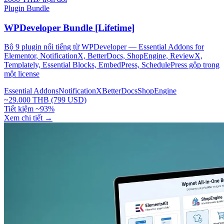
Plugin Bundle
WPDeveloper Bundle [Lifetime]
Bộ 9 plugin nổi tiếng từ WPDeveloper — Essential Addons for
Elementor, NotificationX, BetterDocs, ShopEngine, ReviewX,
Templately, Essential Blocks, EmbedPress, SchedulePress gộp trong
một license
Essential Addons
NotificationX
BetterDocs
ShopEngine
~29.000 THB (799 USD)
Tiết kiệm ~93%
Xem chi tiết
→