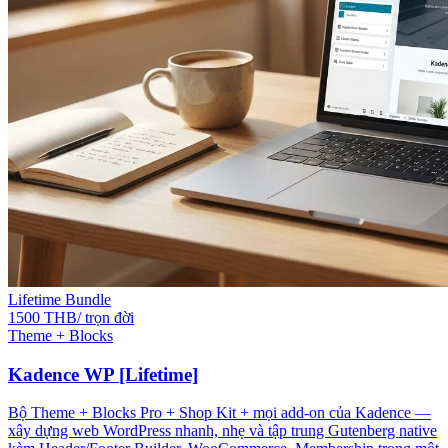
Lifetime Bundle
1500 THB/ trọn đời
Theme + Blocks
Kadence WP [Lifetime]
Bộ Theme + Blocks Pro + Shop Kit + mọi add-on của Kadence —
xây dựng web WordPress nhanh, nhẹ và tập trung Gutenberg native