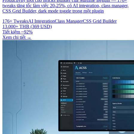
Productivity tool cho Bricks Builder của Maxime Beguin — 176+
tweaks tăng tốc làm việc 20-25%, có AI integration, class manager,
CSS Grid Builder, dark mode toggle trong một plugin
176+ Tweaks
AI Integration
Class Manager
CSS Grid Builder
13.000+ THB (369 USD)
Tiết kiệm ~92%
Xem chi tiết
→