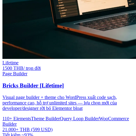
Lifetime
1500 THB/ trọn đời
Page Builder
Bricks Builder [Lifetime]
Visual page builder + theme cho WordPress xuất code sạch,
performance cao, hỗ trợ unlimited sites — lựa chọn mới của
developer/designer rời bỏ Elementor bloat
110+ Elements
Theme Builder
Query Loop Builder
WooCommerce
Builder
21.000+ THB (599 USD)
Tiết kiệm ~93%