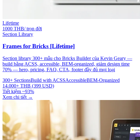
Lifetime
1000 THB/ trọn đời
Section Library
Frames for Bricks [Lifetime]
Section library 300+ mẫu cho Bricks Builder của Kevin Geary —
build bằng ACSS, accessible, BEM-organized, giảm design time
70% — hero, pricing, FAQ, CTA, footer đầy đủ mọi loại
300+ Sections
Build with ACSS
Accessible
BEM-Organized
14.000+ THB (399 USD)
Tiết kiệm ~93%
Xem chi tiết
→