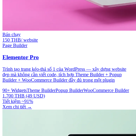
Bán chạy
150 THB/ website
Page Builder
Elementor Pro
Trình tạo trang kéo-thả số 1 của WordPress — xây dựng website
đẹp mà không cần viết code, tích hợp Theme Builder + Popup
Builder + WooCommerce Builder đầy đủ trong một plugin
90+ Widgets
Theme Builder
Popup Builder
WooCommerce Builder
1.700 THB (49 USD)
Tiết kiệm ~91%
Xem chi tiết
→