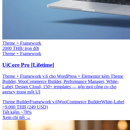
Theme + Framework
2000 THB/ trọn đời
Theme + Framework
UiCore Pro [Lifetime]
Theme + Framework v.6 cho WordPress + Elementor kèm Theme
Builder, WooCommerce Builder, Performance Manager, White-
Label, Design Cloud, 150+ templates — gộp mọi công cụ cho
agency trong một UI
Theme Builder
Framework v.6
WooCommerce Builder
White-Label
~9.000 THB (249 USD)
Tiết kiệm ~78%
Xem chi tiết
→