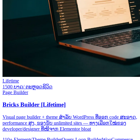
Lifetime
1500 ບາດ/ ຕະຫຼອດຊີວິດ
Page Builder
Bricks Builder [Lifetime]
Visual page builder + theme ສຳລັບ WordPress ທີ່ອອກ code ສະອາດ,
performance ສູງ, ຮອງຮັບ unlimited sites — ທາງເລືອກໃໝ່ຂອງ
developer/designer ທີ່ໜີຈາກ Elementor bloat
110+ Elements
Theme Builder
Query Loop Builder
WooCommerce