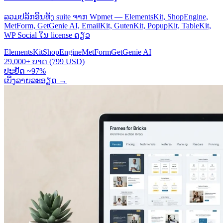
ລວມປລັກອິນທັງ suite ຈາກ Wpmet — ElementsKit, ShopEngine,
MetForm, GetGenie AI, EmailKit, GutenKit, PopupKit, TableKit,
WP Social ໃນ license ດຽວ
ElementsKit
ShopEngine
MetForm
GetGenie AI
29,000+ ບາດ (799 USD)
ປະຢັດ ~97%
ເບິ່ງລາຍລະອຽດ
→