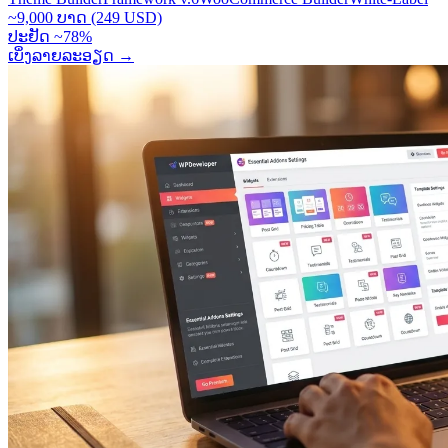
~9,000 ບາດ (249 USD)
ປະຢັດ ~78%
ເບິ່ງລາຍລະອຽດ
→