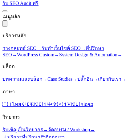
รับ SEO Audit ฟรี
เมนูหลัก
บริการหลัก
วางกลยุทธ์ SEO
→
รับทำเว็บไซต์ SEO
→
ที่ปรึกษา
SEO
→
WordPress Custom
→
System Design & Automation
→
บล็อก
บทความและบล็อก
→
Case Studies
→
ปลั๊กอิน
→
เกี่ยวกับเรา
→
ภาษา
🇹🇭
ไทย
🇬🇧
EN
🇨🇳
中文
🇻🇳
VN
🇱🇦
ລາວ
วิทยากร
รับเชิญเป็นวิทยากร
→
จัดอบรม / Workshop
→
📊
บริการที่ปรึกษา
📨
ติดต่อเรา