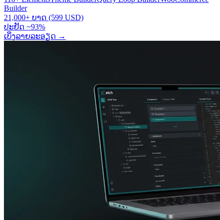
Builder
21,000+ ບາດ (599 USD)
ປະຢັດ ~93%
ເບິ່ງລາຍລະອຽດ
→