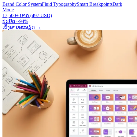
Brand Color System
Fluid Typography
Smart Breakpoints
Dark
Mode
17,500+ ບາດ (497 USD)
ປະຢັດ ~94%
ເບິ່ງລາຍລະອຽດ
→