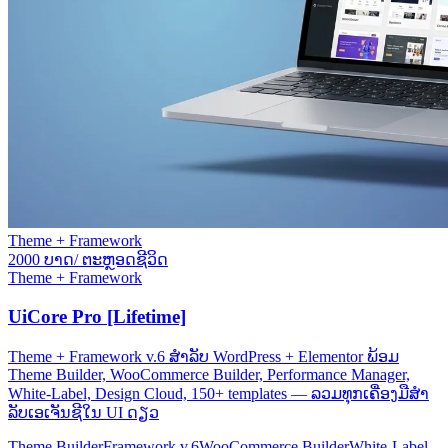
Theme + Framework
2000 ບາດ/ ຕະຫຼອດຊີວິດ
Theme + Framework
UiCore Pro [Lifetime]
Theme + Framework v.6 ສຳລັບ WordPress + Elementor ພ້ອມ
Theme Builder, WooCommerce Builder, Performance Manager,
White-Label, Design Cloud, 150+ templates — ລວມທຸກເຄື່ອງມືສຳ
ລັບເອເຈັນຊີໃນ UI ດຽວ
Theme Builder
Framework v.6
WooCommerce Builder
White-Label