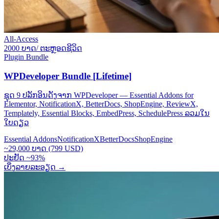
All-Access
2000 ບາດ/ ຕະຫຼອດຊີວິດ
Plugin Bundle
WPDeveloper Bundle [Lifetime]
ຊຸດ 9 ປລັກອິນດັງຈາກ WPDeveloper — Essential Addons for
Elementor, NotificationX, BetterDocs, ShopEngine, ReviewX,
Templately, Essential Blocks, EmbedPress, SchedulePress ລວມໃນ
ໃບດຽວ
Essential Addons
NotificationX
BetterDocs
ShopEngine
~29,000 ບາດ (799 USD)
ປະຢັດ ~93%
ເບິ່ງລາຍລະອຽດ
→