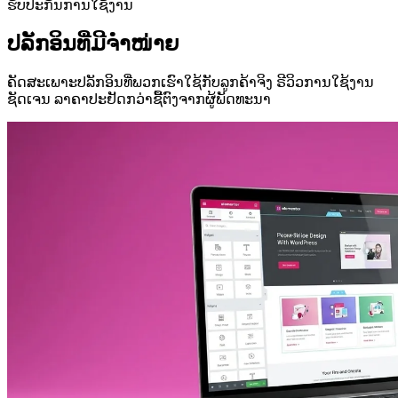
ຮັບປະກັນການໃຊ້ງານ
ປລັກອິນທີ່ມີຈຳໜ່າຍ
ຄັດສະເພາະປລັກອິນທີ່ພວກເຮົາໃຊ້ກັບລູກຄ້າຈິງ ຣີວິວການໃຊ້ງານ
ຊັດເຈນ ລາຄາປະຢັດກວ່າຊື້ຕົງຈາກຜູ້ພັດທະນາ