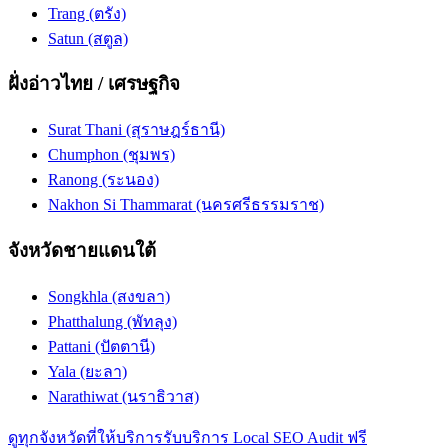
Trang (ตรัง)
Satun (สตูล)
ฝั่งอ่าวไทย / เศรษฐกิจ
Surat Thani (สุราษฎร์ธานี)
Chumphon (ชุมพร)
Ranong (ระนอง)
Nakhon Si Thammarat (นครศรีธรรมราช)
จังหวัดชายแดนใต้
Songkhla (สงขลา)
Phatthalung (พัทลุง)
Pattani (ปัตตานี)
Yala (ยะลา)
Narathiwat (นราธิวาส)
ดูทุกจังหวัดที่ให้บริการ
รับบริการ Local SEO Audit ฟรี