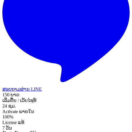
ສອບຖາມຜ່ານ LINE
150 ບາດ
ເລີ່ມຕົ້ນ / ເວັບໄຊທ໌
24 ຊມ.
Activate ພາຍໃນ
100%
License ແທ້
7 ວັນ