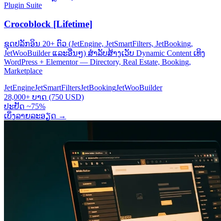
Plugin Suite
Crocoblock [Lifetime]
ຊຸດປລັກອິນ 20+ ຕົວ (JetEngine, JetSmartFilters, JetBooking,
JetWooBuilder ແລະອື່ນໆ) ສຳລັບສ້າງເວັບ Dynamic Content ເທິງ
WordPress + Elementor — Directory, Real Estate, Booking,
Marketplace
JetEngine
JetSmartFilters
JetBooking
JetWooBuilder
28,000+ ບາດ (750 USD)
ປະຢັດ ~75%
ເບິ່ງລາຍລະອຽດ
→