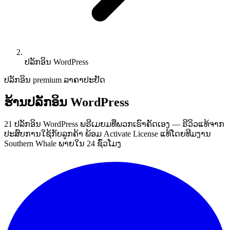
ປລັກອິນ WordPress
ປລັກອິນ premium ລາຄາປະຢັດ
ຮ້ານປລັກອິນ WordPress
21 ປລັກອິນ WordPress ພຣີເມຍມທີ່ພວກເຮົາຄັດເອງ — ຣີວິວແທ້ຈາກ
ປະສົບການໃຊ້ກັບລູກຄ້າ ພ້ອມ Activate License ແທ້ໂດຍທີມງານ
Southern Whale ພາຍໃນ 24 ຊົ່ວໂມງ