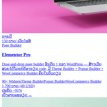
ຂາຍດີ
150 ບາດ/ ເວັບໄຊທ໌
Page Builder
Elementor Pro
Drag-and-drop page builder ອັນດັບ 1 ຂອງ WordPress — ສ້າງເວັບ
ສວຍໄດ້ໂດຍບໍ່ຕ້ອງຂຽນ code, ມີ Theme Builder + Popup Builder +
WooCommerce Builder ຄົບໃນຕົວດຽວ
90+ Widgets
Theme Builder
Popup Builder
WooCommerce Builder
1,700 ບາດ (49 USD)
ປະຢັດ ~91%
ເບິ່ງລາຍລະອຽດ
→