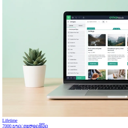
Lifetime
7000 ບາດ/ ຕະຫຼອດຊີວິດ