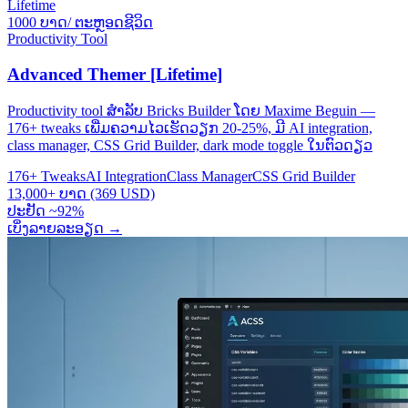
Lifetime
1000 ບາດ/ ຕະຫຼອດຊີວິດ
Productivity Tool
Advanced Themer [Lifetime]
Productivity tool ສຳລັບ Bricks Builder ໂດຍ Maxime Beguin —
176+ tweaks ເພີ່ມຄວາມໄວເຮັດວຽກ 20-25%, ມີ AI integration,
class manager, CSS Grid Builder, dark mode toggle ໃນຕົວດຽວ
176+ Tweaks
AI Integration
Class Manager
CSS Grid Builder
13,000+ ບາດ (369 USD)
ປະຢັດ ~92%
ເບິ່ງລາຍລະອຽດ
→