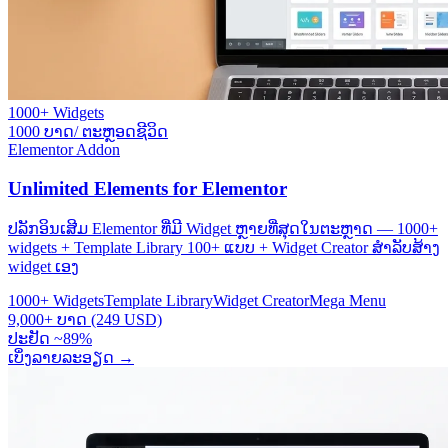
1000+ Widgets
1000 ບາດ/ ຕະຫຼອດຊີວິດ
Elementor Addon
Unlimited Elements for Elementor
ປລັກອິນເສີມ Elementor ທີ່ມີ Widget ຫຼາຍທີ່ສຸດໃນຕະຫຼາດ — 1000+
widgets + Template Library 100+ ແບບ + Widget Creator ສຳລັບສ້າງ
widget ເອງ
1000+ Widgets
Template Library
Widget Creator
Mega Menu
9,000+ ບາດ (249 USD)
ປະຢັດ ~89%
ເບິ່ງລາຍລະອຽດ
→