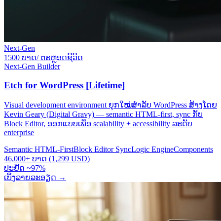
Next-Gen
1500 ບາດ/ ຕະຫຼອດຊີວິດ
Next-Gen Builder
Etch for WordPress [Lifetime]
Visual development environment ຍຸກໃໝ່ສຳລັບ WordPress ສ້າງໂດຍ
Kevin Geary (Digital Gravy) — semantic HTML-first, sync ກັບ
Block Editor, ອອກແບບເພື່ອ scalability + accessibility ລະດັບ
enterprise
Semantic HTML-First
Block Editor Sync
Logic Engine
Components
46,000+ ບາດ (1,299 USD)
ປະຢັດ ~97%
ເບິ່ງລາຍລະອຽດ
→