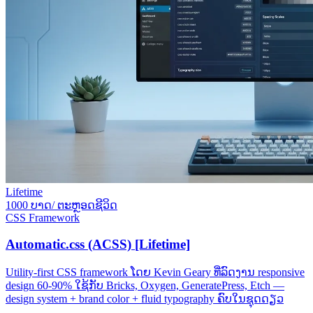
Lifetime
1000 ບາດ/ ຕະຫຼອດຊີວິດ
CSS Framework
Automatic.css (ACSS) [Lifetime]
Utility-first CSS framework ໂດຍ Kevin Geary ທີ່ລົດງານ responsive
design 60-90% ໃຊ້ກັບ Bricks, Oxygen, GeneratePress, Etch —
design system + brand color + fluid typography ຄົບໃນຊຸດດຽວ