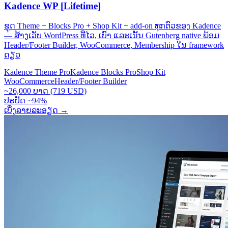
Kadence WP [Lifetime]
ຊຸດ Theme + Blocks Pro + Shop Kit + add-on ທຸກຕົວຂອງ Kadence
— ສ້າງເວັບ WordPress ທີ່ໄວ, ເບົາ ແລະເນັ້ນ Gutenberg native ພ້ອມ
Header/Footer Builder, WooCommerce, Membership ໃນ framework
ດຽວ
Kadence Theme Pro
Kadence Blocks Pro
Shop Kit
WooCommerce
Header/Footer Builder
~26,000 ບາດ (719 USD)
ປະຢັດ ~94%
ເບິ່ງລາຍລະອຽດ
→