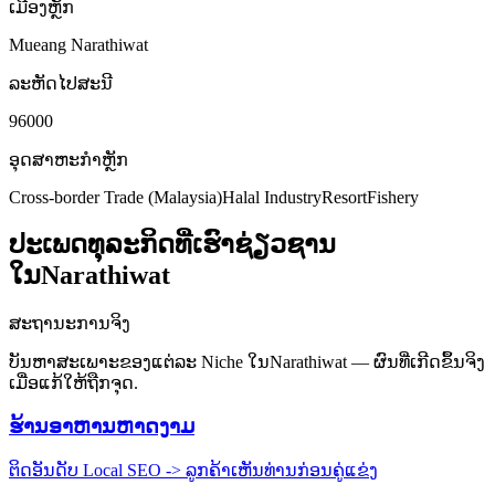
ເມືອງຫຼັກ
Mueang Narathiwat
ລະຫັດໄປສະນີ
96000
ອຸດສາຫະກຳຫຼັກ
Cross-border Trade (Malaysia)
Halal Industry
Resort
Fishery
ປະເພດທຸລະກິດທີ່ເຮົາຊ່ຽວຊານ
ໃນNarathiwat
ສະຖານະການຈິງ
ບັນຫາສະເພາະຂອງແຕ່ລະ Niche ໃນNarathiwat — ຜົນທີ່ເກີດຂຶ້ນຈິງ
ເມື່ອແກ້ໃຫ້ຖືກຈຸດ.
ຮ້ານອາຫານຫາດງາມ
ຕິດອັນດັບ Local SEO -> ລູກຄ້າເຫັນທ່ານກ່ອນຄູ່ແຂ່ງ