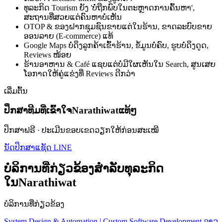
ທຸລະກິດ Tourism ຍັງ 'ບໍ່ຖືກພົບໃນຕະຫຼາດການຄົ້ນຫາ',
ສະຖານທີ່ສວຍແຕ່ຄົນຫາບໍ່ເຫັນ
OTOP & ຂອງຝາກຊຸມຊົນຂາຍແຕ່ໃນຮ້ານ, ຂາດລະບົບຂາຍ
ອອນລາຍ (E-commerce) ແທ້
Google Maps ບໍ່ດຶງລູກຄ້າເຂົ້າຮ້ານ, ຂໍ້ມູນບໍ່ຄົບ, ຮູບບໍ່ດຶງດູດ,
Reviews ໜ້ອຍ
ຮ້ານອາຫານ & Café ແຊບແຕ່ບໍ່ມີໃຜເຫັນໃນ Search, ສູນເສຍ
ໂອກາດໃຫ້ຄູ່ແຂ່ງທີ່ Reviews ດີກວ່າ
ເລີ່ມຕົ້ນ
ປຶກສາທີມທີ່ເຂົ້າໃຈNarathiwatແທ້ໆ
ປຶກສາຟຣີ · ປະເມີນຂອບເຂດວຽກໃຫ້ກ່ອນສະເໝີ
ນັດປຶກສາ
ແຊັດ LINE
ບໍລິການທີ່ກ່ຽວຂ້ອງສຳລັບທຸລະກິດ
ໃນNarathiwat
ບໍລິການທີ່ກ່ຽວຂ້ອງ
System Design & Automation | Custom Software Development ລາວ