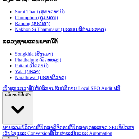
Surat Thani (ສຸຣາດທານີ)
Chumphon (ຊຸມພອນ)
Ranong (ຣະນອງ)
Nakhon Si Thammarat (ນະຄອນສີທຳມະຣາດ)
ແຂວງຊາຍແດນພາກໃຕ້
Songkhla (ສົງຂລາ)
Phatthalung (ພັດທະລຸງ)
Pattani (ປັດຕານີ)
Yala (ຍະລາ)
Narathiwat (ນະຣາທິວາດ)
ເບິ່ງທຸກແຂວງທີ່ໃຫ້ບໍລິການ
ຮັບບໍລິການ Local SEO Audit ຟຣີ
ບໍລິການທີ່ປຶກສາ
ພາບລວມບໍລິການທີ່ປຶກສາດິຈິຕອນ
ທີ່ປຶກສາຍຸດທະສາດ SEO
ທີ່ປຶກສາ
ເວັບໄຊແລະ Conversion
ທີ່ປຶກສາລະບົບແລະ Automation