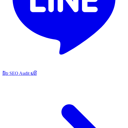
ຮັບ SEO Audit ຟຣີ