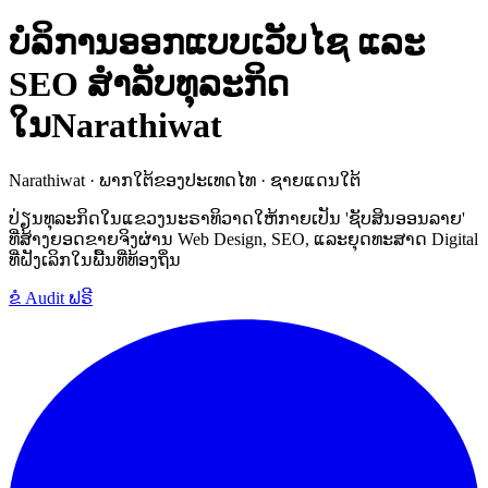
ບໍລິການອອກແບບເວັບໄຊ ແລະ
SEO ສຳລັບທຸລະກິດ
ໃນNarathiwat
Narathiwat · ພາກໃຕ້ຂອງປະເທດໄທ · ຊາຍແດນໃຕ້
ປ່ຽນທຸລະກິດໃນແຂວງນະຣາທິວາດໃຫ້ກາຍເປັນ 'ຊັບສິນອອນລາຍ'
ທີ່ສ້າງຍອດຂາຍຈິງຜ່ານ Web Design, SEO, ແລະຍຸດທະສາດ Digital
ທີ່ຝັງເລິກໃນພື້ນທີ່ທ້ອງຖິ່ນ
ຂໍ Audit ຟຣີ