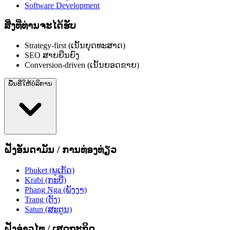
Software Development
ສິ່ງທີ່ທ່ານຈະໄດ້ຮັບ
Strategy-first (ເນັ້ນຍຸດທະສາດ)
SEO ສາຍຍືນຍົງ
Conversion-driven (ເນັ້ນຍອດຂາຍ)
ພື້ນທີ່ໃຫ້ບໍລິການ
ຝັ່ງອັນດາມັນ / ການທ່ອງທ່ຽວ
Phuket (ພູເກັດ)
Krabi (ກະບີ່)
Phang Nga (ພັງງາ)
Trang (ຕັງ)
Satun (ສະຕູນ)
ຝັ່ງອ່າວໄທ / ເສດຖະກິດ