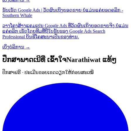
ຮັບເຮັດ Google Ads | ວັດຜົນເຖິງຍອດຂາຍ ບໍ່ແມ່ນແຄ່ຍອດຄລິກ -
Southern Whale
ວາງໂຄງສ້າງແຄມເປນ Google Ads ທີ່ວັດຜົນເຖິງຍອດຂາຍຈິງ ບໍ່ແມ່ນ
ແຄ່ຄລິກ ເຮັດໂດຍທີມທີ່ຖືໃບຮັບຮອງ Google Ads Search
Professional ບັນຊີໂຄສະນາເປັນຂອງທ່ານ.
ເບິ່ງບໍລິການ →
ປຶກສາພາດເນີທີ່
ເຂົ້າໃຈNarathiwat
ແທ້ໆ
ປຶກສາຟຣີ · ປະເມີນຂອບເຂດວຽກໃຫ້ກ່ອນສະເໝີ