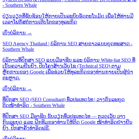
- Southern Whale
ປ່ຽນວຽກທີ່ຊັບຊ້ອນໃຫ້ກາຍເປັນລະບົບອັດຕະໂນມັດ ເພື່ອໃຫ້ທ່ານມີ
ເວລາໂຟກັສຕໍ່ການເຕີບໂຕຂອງທຸລະກິດ
ເບິ່ງບໍລິການ →
SEO Agency Thailand | ບໍລິການ SEO ສາຍຂາວແບບຍຸດທະສາດ -
Southern Whale
ບໍລິການທີ່ປຶກສາ SEO ແບບມືອາຊີບ ແລະ ບໍລິການ White-hat SEO ທີ່
ເນັ້ນຄວາມຍືນຍົງ. ປັບໂຄງສ້າງເວັບໄຊ (Technical SEO) ຕາມ
ຫຼັກການຂອງ Google ເພື່ອຊ່ວຍໃຫ້ທຸລະກິດຂອງທ່ານກາຍເປັນຜູ້ນຳ
ຕະຫຼາດ.
ເບິ່ງບໍລິການ →
ທີ່ປຶກສາ SEO (SEO Consultant) ທົ່ວປະເທດໄທ | ວາງກົນລະຍຸດ
ຕິດໜ້າທຳອິດ - Southern Whale
ທີ່ປຶກສາ SEO ມືອາຊີບ ຮັບວຽກທົ່ວປະເທດໄທ — ກວດເວັບ ວາງ
ກົນລະຍຸດ ແລະ ຝຶກທີມຂອງທ່ານໃຫ້ຕິດ Google ໜ້າທຳອິດຢ່າງຍືນ
ຍົງ. ປຶກສາຄັ້ງທຳອິດຟຣີ.
ເບິ່ງບໍລິການ →