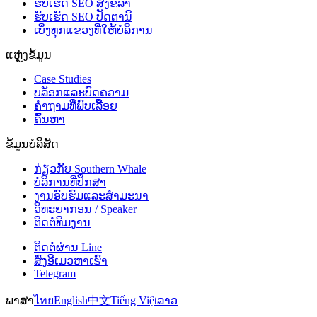
ຮັບເຮັດ SEO ສົງຂລາ
ຮັບເຮັດ SEO ປັດຕານີ
ເບິ່ງທຸກແຂວງທີ່ໃຫ້ບໍລິການ
ແຫຼ່ງຂໍ້ມູນ
Case Studies
ບລັອກແລະບົດຄວາມ
ຄຳຖາມທີ່ພົບເລື້ອຍ
ຄົ້ນຫາ
ຂໍ້ມູນບໍລິສັດ
ກ່ຽວກັບ Southern Whale
ບໍລິການທີ່ປຶກສາ
ງານອົບຮົມແລະສຳມະນາ
ວິທະຍາກອນ / Speaker
ຕິດຕໍ່ທີມງານ
ຕິດຕໍ່ຜ່ານ Line
ສົ່ງອີເມວຫາເຮົາ
Telegram
ພາສາ
ไทย
English
中文
Tiếng Việt
ລາວ