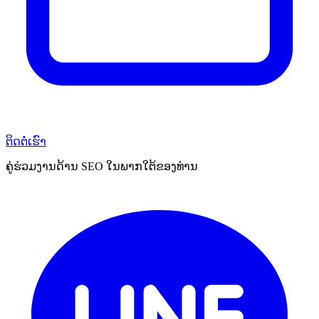
ຕິດຕໍ່ເຮົາ
ຄູ່ຮ່ວມງານດ້ານ SEO ໃນພາກໃຕ້ຂອງທ່ານ