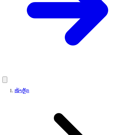
ໜ້າຫຼັກ