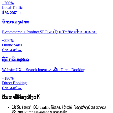
+200%
Local Traffic
ອ່ານເຄສ →
ຮ້ານຂອງຝາກ
E-commerce + Product SEO -> ປ່ຽນ Traffic ເປັນຍອດຂາຍ
+250%
Online Sales
ອ່ານເຄສ →
ທີ່ພັກລິມທະເລ
Website UX + Search Intent -> ເພີ່ມ Direct Booking
+180%
Direct Booking
ອ່ານເຄສ →
ບັນຫາທີ່ຕ້ອງເລັ່ງແກ້
ມີເວັບໄຊແຕ່ 'ບໍ່ມີ Traffic ທີ່ຂາຍໄດ້ແທ້', ໂຄງສ້າງບໍ່ຕອບການ
ຄົ້ນຫາ Purchase-intent ຂອງລູກຄ້າ