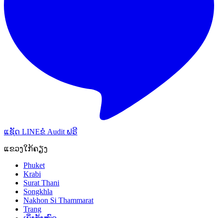
ແຊັດ LINE
ຂໍ Audit ຟຣີ
ແຂວງໃກ້ຄຽງ
Phuket
Krabi
Surat Thani
Songkhla
Nakhon Si Thammarat
Trang