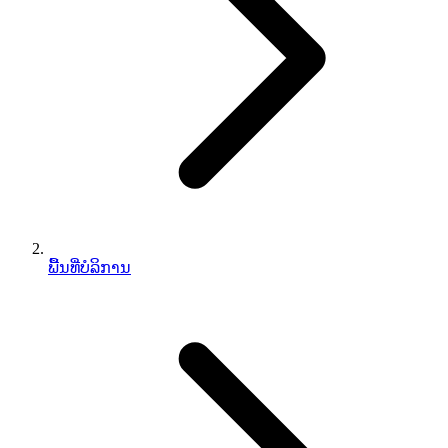
ພື້ນທີ່ບໍລິການ