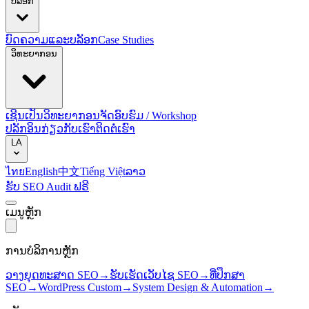
ບລັອກ
ບົດຄວາມແລະບລັອກ
Case Studies
ວິທະຍາກອນ
ເຊີນເປັນວິທະຍາກອນ
ຈັດອົບຮົມ / Workshop
ປລັກອິນ
ກ່ຽວກັບເຮົາ
ຕິດຕໍ່ເຮົາ
LA
ไทย
English
中文
Tiếng Việt
ລາວ
ຮັບ SEO Audit ຟຣີ
ເມນູຫຼັກ
ການບໍລິການຫຼັກ
ວາງຍຸດທະສາດ SEO
→
ຮັບເຮັດເວັບໄຊ SEO
→
ທີ່ປຶກສາ
SEO
→
WordPress Custom
→
System Design & Automation
→