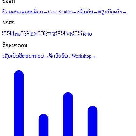
ບລັອກ
ບົດຄວາມແລະບລັອກ
→
Case Studies
→
ປລັກອິນ
→
ກ່ຽວກັບເຮົາ
→
ພາສາ
🇹🇭
ไทย
🇬🇧
EN
🇨🇳
中文
🇻🇳
VN
🇱🇦
ລາວ
ວິທະຍາກອນ
ເຊີນເປັນວິທະຍາກອນ
→
ຈັດອົບຮົມ / Workshop
→