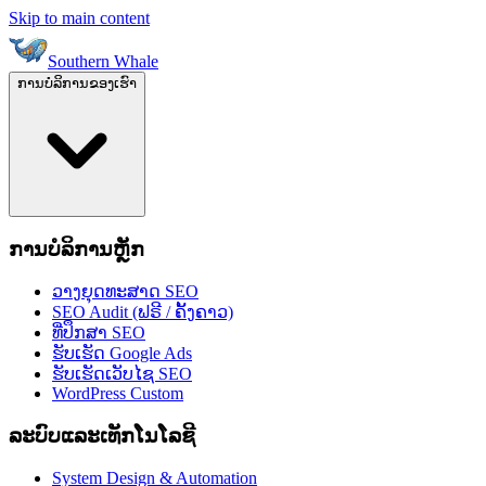
Skip to main content
Southern Whale
ການບໍລິການຂອງເຮົາ
ການບໍລິການຫຼັກ
ວາງຍຸດທະສາດ SEO
SEO Audit (ຟຣີ / ຄັ້ງຄາວ)
ທີ່ປຶກສາ SEO
ຮັບເຮັດ Google Ads
ຮັບເຮັດເວັບໄຊ SEO
WordPress Custom
ລະບົບແລະເທັກໂນໂລຊີ
System Design & Automation