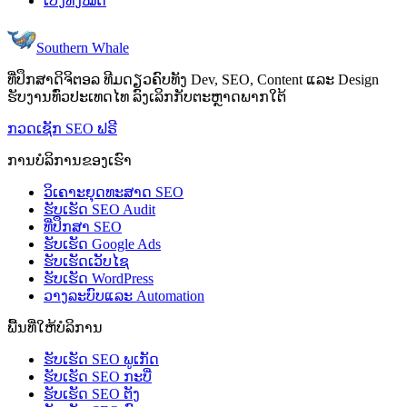
ເບິ່ງທັງໝົດ
Southern Whale
ທີ່ປຶກສາດິຈິຕອລ ທີມດຽວຄົບທັງ Dev, SEO, Content ແລະ Design
ຮັບງານທົ່ວປະເທດໄທ ລົງເລິກກັບຕະຫຼາດພາກໃຕ້
ກວດເຊັກ SEO ຟຣີ
ການບໍລິການຂອງເຮົາ
ວິເຄາະຍຸດທະສາດ SEO
ຮັບເຮັດ SEO Audit
ທີ່ປຶກສາ SEO
ຮັບເຮັດ Google Ads
ຮັບເຮັດເວັບໄຊ
ຮັບເຮັດ WordPress
ວາງລະບົບແລະ Automation
ພື້ນທີ່ໃຫ້ບໍລິການ
ຮັບເຮັດ SEO ພູເກັດ
ຮັບເຮັດ SEO ກະບີ່
ຮັບເຮັດ SEO ຕັງ