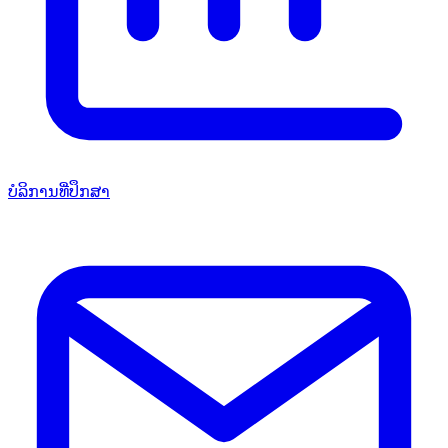
ບໍລິການທີ່ປຶກສາ