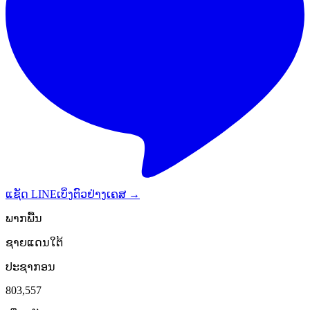
ແຊັດ LINE
ເບິ່ງຕົວຢ່າງເຄສ →
ພາກພື້ນ
ຊາຍແດນໃຕ້
ປະຊາກອນ
803,557