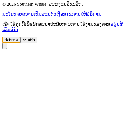
© 2026 Southern Whale. ສະຫງວນລິຂະສິດ.
ນະໂຍບາຍຄວາມເປັນສ່ວນຕົວ
ເງື່ອນໄຂການໃຫ້ບໍລິການ
ເຮົາໃຊ້ຄຸກກີ້ເພື່ອພັດທະນາປະສົບການການໃຊ້ງານຂອງທ່ານ
ຮຽນຮູ້
ເພີ່ມເຕີມ
ປະຕິເສດ
ຍອມຮັບ