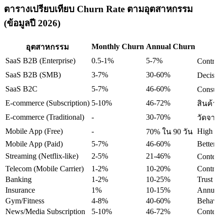
ตารางเปรียบเทียบ Churn Rate ตามอุตสาหกรรม
(ข้อมูลปี 2026)
Monthly Churn
Annual Churn
อุตสาหกรรม
SaaS B2B (Enterprise)
0.5-1%
5-7%
Contra
SaaS B2B (SMB)
3-7%
30-60%
Decisi
SaaS B2C
5-7%
46-60%
Consum
E-commerce (Subscription)
5-10%
46-72%
สินค้า
E-commerce (Traditional)
-
30-70%
วัดจา
Mobile App (Free)
-
High I
70% ใน 90 วัน
Mobile App (Paid)
5-7%
46-60%
Better
Streaming (Netflix-like)
2-5%
21-46%
Conten
Telecom (Mobile Carrier)
1-2%
10-20%
Contra
Banking
1-2%
10-25%
Trust 
Insurance
1%
10-15%
Annua
Gym/Fitness
4-8%
40-60%
Behav
News/Media Subscription
5-10%
46-72%
Conten