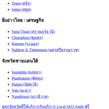
Trang (ตรัง)
Satun (สตูล)
ฝั่งอ่าวไทย / เศรษฐกิจ
Surat Thani (สุราษฎร์ธานี)
Chumphon (ชุมพร)
Ranong (ระนอง)
Nakhon Si Thammarat (นครศรีธรรมราช)
จังหวัดชายแดนใต้
Songkhla (สงขลา)
Phatthalung (พัทลุง)
Pattani (ปัตตานี)
Yala (ยะลา)
Narathiwat (นราธิวาส)
ดูทุกจังหวัดที่ให้บริการ
รับบริการ Local SEO Audit ฟรี