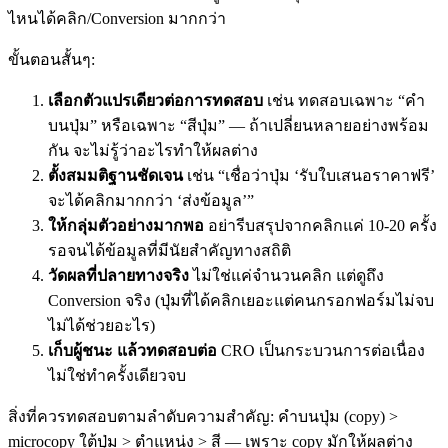
ไหนได้คลิก/Conversion มากกว่า
ขั้นตอนสั้นๆ:
เลือกตัวแปรเดียวต่อการทดสอบ
เช่น ทดสอบเฉพาะ “คำ
บนปุ่ม” หรือเฉพาะ “สีปุ่ม” — ถ้าเปลี่ยนหลายอย่างพร้อม
กัน จะไม่รู้ว่าอะไรทำให้ผลต่าง
ตั้งสมมติฐานชัดเจน
เช่น “เชื่อว่าปุ่ม ‘รับใบเสนอราคาฟรี’
จะได้คลิกมากกว่า ‘ส่งข้อมูล’”
ให้กลุ่มตัวอย่างมากพอ
อย่ารีบสรุปจากคลิกแค่ 10-20 ครั้ง
รอจนได้ข้อมูลที่มีนัยสำคัญทางสถิติ
วัดผลที่ปลายทางจริง
ไม่ใช่แค่จำนวนคลิก แต่ดูถึง
Conversion จริง (ปุ่มที่ได้คลิกเยอะแต่คนกรอกฟอร์มไม่จบ
ไม่ได้ช่วยอะไร)
เก็บผู้ชนะ แล้วทดสอบต่อ
CRO เป็นกระบวนการต่อเนื่อง
ไม่ใช่ทำครั้งเดียวจบ
สิ่งที่ควรทดสอบตามลำดับความสำคัญ: คำบนปุ่ม (copy) >
microcopy ใต้ปุ่ม > ตำแหน่ง > สี — เพราะ copy มักให้ผลต่าง