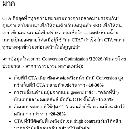
มาก
CTA คือจุดที่ “ทุกความพยายามทางการตลาดมาบรรจบกัน”
คุณจ่ายค่าโฆษณาเพื่อให้คนเข้าเว็บ ลงทุนทำ SEO เพื่อให้คน
เจอ เขียนคอนเทนต์เพื่อสร้างความเชื่อใจ — แต่ทั้งหมดนี้จะ
กลายเป็นยอดขายก็ต่อเมื่อผู้ใช้ “กด CTA” สำเร็จ ถ้า CTA พลาด
ทุกบาททุกชั่วโมงก่อนหน้านั้นก็สูญเปล่า
จากข้อมูลในวงการ Conversion Optimization ปี 2026 (ตัวเลขโดย
ประมาณ ~ จากการรวบรวมหลายแหล่ง):
เว็บที่มี CTA เดียวชัดเจนต่อหนึ่งหน้า มักมี Conversion สูง
กว่าเว็บที่มี CTA หลายตัวแข่งกันราว
~10-30%
การเปลี่ยนคำบนปุ่มจากแบบ generic (“ส่ง”, “คลิกที่นี่”)
เป็นแบบเจาะจงผลลัพธ์ มักดัน CTR ขึ้นได้
~15-35%
อีเมลการตลาดที่ใช้ปุ่ม CTA แทนลิงก์ข้อความล้วน มักได้
คลิกมากกว่าราว
~20-28%
CTA ที่มีสีตัดกับพื้นหลังชัดเจน (high contrast) มักได้คลิก
มากกว่าปุ่มสีกลมกลืน อย่างมีนัยสำคัญ