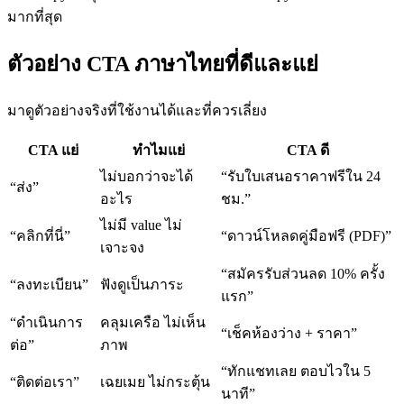
มากที่สุด
ตัวอย่าง CTA ภาษาไทยที่ดีและแย่
มาดูตัวอย่างจริงที่ใช้งานได้และที่ควรเลี่ยง
CTA แย่
ทำไมแย่
CTA ดี
ไม่บอกว่าจะได้
“รับใบเสนอราคาฟรีใน 24
“ส่ง”
อะไร
ชม.”
ไม่มี value ไม่
“คลิกที่นี่”
“ดาวน์โหลดคู่มือฟรี (PDF)”
เจาะจง
“สมัครรับส่วนลด 10% ครั้ง
“ลงทะเบียน”
ฟังดูเป็นภาระ
แรก”
“ดำเนินการ
คลุมเครือ ไม่เห็น
“เช็คห้องว่าง + ราคา”
ต่อ”
ภาพ
“ทักแชทเลย ตอบไวใน 5
“ติดต่อเรา”
เฉยเมย ไม่กระตุ้น
นาที”