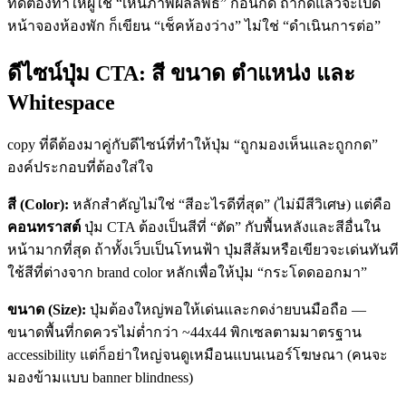
ที่ดีต้องทำให้ผู้ใช้ “เห็นภาพผลลัพธ์” ก่อนกด ถ้ากดแล้วจะเปิด
หน้าจองห้องพัก ก็เขียน “เช็คห้องว่าง” ไม่ใช่ “ดำเนินการต่อ”
ดีไซน์ปุ่ม CTA: สี ขนาด ตำแหน่ง และ
Whitespace
copy ที่ดีต้องมาคู่กับดีไซน์ที่ทำให้ปุ่ม “ถูกมองเห็นและถูกกด”
องค์ประกอบที่ต้องใส่ใจ
สี (Color):
หลักสำคัญไม่ใช่ “สีอะไรดีที่สุด” (ไม่มีสีวิเศษ) แต่คือ
คอนทราสต์
ปุ่ม CTA ต้องเป็นสีที่ “ตัด” กับพื้นหลังและสีอื่นใน
หน้ามากที่สุด ถ้าทั้งเว็บเป็นโทนฟ้า ปุ่มสีส้มหรือเขียวจะเด่นทันที
ใช้สีที่ต่างจาก brand color หลักเพื่อให้ปุ่ม “กระโดดออกมา”
ขนาด (Size):
ปุ่มต้องใหญ่พอให้เด่นและกดง่ายบนมือถือ —
ขนาดพื้นที่กดควรไม่ต่ำกว่า ~44x44 พิกเซลตามมาตรฐาน
accessibility แต่ก็อย่าใหญ่จนดูเหมือนแบนเนอร์โฆษณา (คนจะ
มองข้ามแบบ banner blindness)