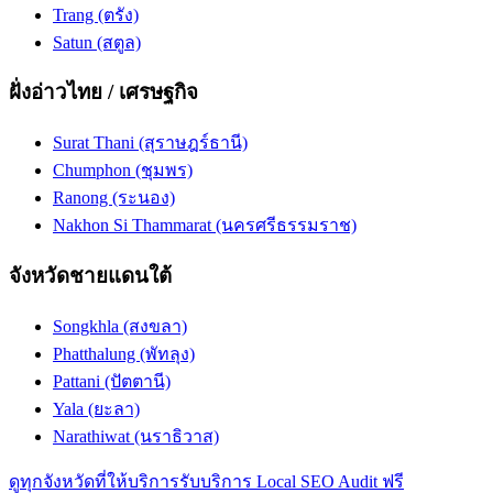
Trang (ตรัง)
Satun (สตูล)
ฝั่งอ่าวไทย / เศรษฐกิจ
Surat Thani (สุราษฎร์ธานี)
Chumphon (ชุมพร)
Ranong (ระนอง)
Nakhon Si Thammarat (นครศรีธรรมราช)
จังหวัดชายแดนใต้
Songkhla (สงขลา)
Phatthalung (พัทลุง)
Pattani (ปัตตานี)
Yala (ยะลา)
Narathiwat (นราธิวาส)
ดูทุกจังหวัดที่ให้บริการ
รับบริการ Local SEO Audit ฟรี