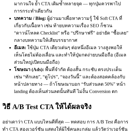
มากวนใจ ย้ำ CTA เดิมซ้ำหลายจุด — ทุกปุ่มควรพาไป
การกระทำเดียวกัน
บทความ / Blog:
ผู้อ่านมาเพื่อหาความรู้ ใช้ Soft CTA ที่
เกี่ยวกับเนื้อหา เช่น ท้ายบทความเรื่อง SEO ก็ชวน
“ดาวน์โหลด Checklist” หรือ “ปรึกษาฟรี” อย่ายัด “ซื้อเลย”
กลางบทความให้เสียบรรยากาศ
อีเมล:
ใช้ปุ่ม CTA เดียวเด่นๆ ต่อหนึ่งอีเมล วางสูงพอให้
เห็นโดยไม่ต้องเลื่อน และทำให้ปุ่มกดง่ายบนมือถือ (อีเมล
ส่วนใหญ่เปิดบนมือถือ)
โฆษณา (Ads):
พื้นที่จำกัด ต้องสั้น กระชับ ตรงประเด็น
เช่น “ทักเลย”, “ดูโปร”, “จองวันนี้” และต้องสอดคล้องกับ
หน้าปลายทาง — ถ้าโฆษณาบอก “รับส่วนลด 50%” หน้า
landing ต้องเห็นส่วนลดนั้นทันที ไม่งั้น Conversion ตก
วิธี A/B Test CTA ให้ได้ผลจริง
อย่าเดาว่า CTA แบบไหนดีที่สุด — ทดสอบ การ A/B Test คือการ
ทำ CTA สองเวอร์ชัน แสดงให้ผู้ใช้คนละกลุ่ม แล้ววัดว่าเวอร์ชัน