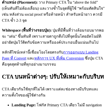
ตำแหน่ง (Placement):
วาง Primary CTA ใน “above the fold”
(เห็นทันทีไม่ต้องเลื่อน) และวางซ้ำในจุดที่ผู้ใช้ “พร้อมตัดสินใจ”
เช่น หลังส่วน social proof หรือท้ายหน้า สำหรับหน้ายาว ควรมี
CTA ซ้ำ 2-3 จุด
Whitespace (พื้นที่ว่างรอบปุ่ม):
ปุ่มที่มีพื้นที่ว่างล้อมรอบมากพอ
จะ “เด่น” ขึ้นทันที เพราะสายตาถูกดึงไปที่จุดนั้นโดยอัตโนมัติ
อย่ายัดปุ่มไว้ติดกับข้อความหรือองค์ประกอบอื่นแน่นเกินไป
หลักดีไซน์เหล่านี้เชื่อมโยงโดยตรงกับ
การออกแบบ Landing
Page ที่ Convert
และ
หลักการ UX ที่เพิ่ม Conversion
ซึ่งปุ่ม CTA
คือจุดสุดท้ายที่ทุกอย่างมาบรรจบ
CTA บนหน้าต่างๆ: ปรับให้เหมาะกับบริบท
CTA เดียวกันใช้ทุกที่ไม่ได้ เพราะแต่ละช่องทางมีบริบทและ
ความตั้งใจของผู้ใช้ต่างกัน
Landing Page:
โฟกัส Primary CTA เดียว ไม่มี navigation