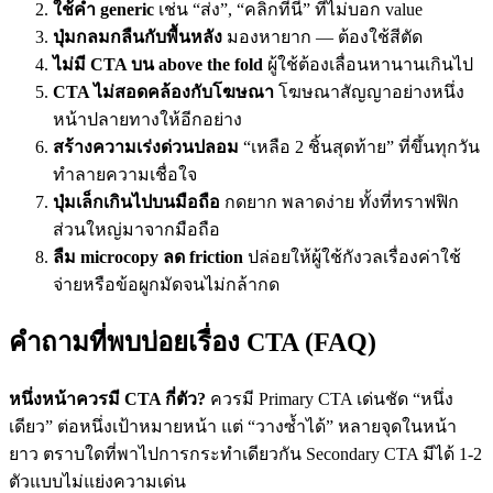
ใช้คำ generic
เช่น “ส่ง”, “คลิกที่นี่” ที่ไม่บอก value
ปุ่มกลมกลืนกับพื้นหลัง
มองหายาก — ต้องใช้สีตัด
ไม่มี CTA บน above the fold
ผู้ใช้ต้องเลื่อนหานานเกินไป
CTA ไม่สอดคล้องกับโฆษณา
โฆษณาสัญญาอย่างหนึ่ง
หน้าปลายทางให้อีกอย่าง
สร้างความเร่งด่วนปลอม
“เหลือ 2 ชิ้นสุดท้าย” ที่ขึ้นทุกวัน
ทำลายความเชื่อใจ
ปุ่มเล็กเกินไปบนมือถือ
กดยาก พลาดง่าย ทั้งที่ทราฟฟิก
ส่วนใหญ่มาจากมือถือ
ลืม microcopy ลด friction
ปล่อยให้ผู้ใช้กังวลเรื่องค่าใช้
จ่ายหรือข้อผูกมัดจนไม่กล้ากด
คำถามที่พบบ่อยเรื่อง CTA (FAQ)
หนึ่งหน้าควรมี CTA กี่ตัว?
ควรมี Primary CTA เด่นชัด “หนึ่ง
เดียว” ต่อหนึ่งเป้าหมายหน้า แต่ “วางซ้ำได้” หลายจุดในหน้า
ยาว ตราบใดที่พาไปการกระทำเดียวกัน Secondary CTA มีได้ 1-2
ตัวแบบไม่แย่งความเด่น