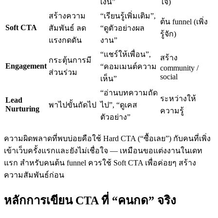
เงิน”
ใจ)
สร้างความ
“เรียนรู้เพิ่มเติม”,
ต้น funnel (เพิ่ง
Soft CTA
สัมพันธ์ ลด
“ดูตัวอย่างผล
รู้จัก)
แรงกดดัน
งาน”
“แชร์ให้เพื่อน”,
สร้าง
กระตุ้นการมี
Engagement
“คอมเมนต์ความ
community /
ส่วนร่วม
social
เห็น”
“อ่านบทความถัด
ระหว่างให้
Lead
พาไปขั้นถัดไป
ไป”, “ดูเคส
Nurturing
ความรู้
ตัวอย่าง”
ความผิดพลาดที่พบบ่อยคือใช้ Hard CTA (“ซื้อเลย”) กับคนที่เพิ่ง
เข้าเว็บครั้งแรกและยังไม่เชื่อใจ — เหมือนขอแต่งงานในเดท
แรก สำหรับคนต้น funnel ควรใช้ Soft CTA เพื่อค่อยๆ สร้าง
ความสัมพันธ์ก่อน
หลักการเขียน CTA ที่ “คนกด” จริง