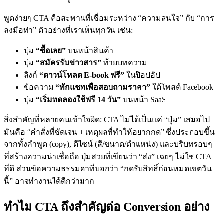
พูดง่ายๆ CTA คือสะพานที่เชื่อมระหว่าง “ความสนใจ” กับ “การ
ลงมือทำ” ตัวอย่างที่เราเห็นทุกวัน เช่น:
ปุ่ม
“ซื้อเลย”
บนหน้าสินค้า
ปุ่ม
“สมัครรับข่าวสาร”
ท้ายบทความ
ลิงก์
“ดาวน์โหลด E-book ฟรี”
ในป๊อปอัป
ข้อความ
“ทักแชทเพื่อสอบถามราคา”
ใต้โพสต์ Facebook
ปุ่ม
“เริ่มทดลองใช้ฟรี 14 วัน”
บนหน้า SaaS
สิ่งสำคัญที่หลายคนเข้าใจผิด: CTA ไม่ได้เป็นแค่ “ปุ่ม” เสมอไป
มันคือ “คำสั่งที่ชัดเจน + เหตุผลที่ทำให้อยากกด” ซึ่งประกอบขึ้น
จากทั้งคำพูด (copy), ดีไซน์ (สี/ขนาด/ตำแหน่ง) และบริบทรอบๆ
ที่สร้างความน่าเชื่อถือ ปุ่มสวยที่เขียนว่า “ส่ง” เฉยๆ ไม่ใช่ CTA
ที่ดี ส่วนข้อความธรรมดาที่บอกว่า “กดรับสิทธิ์ก่อนหมดเขตวัน
นี้” อาจทำงานได้ดีกว่ามาก
ทำไม CTA ถึงสำคัญต่อ Conversion อย่าง