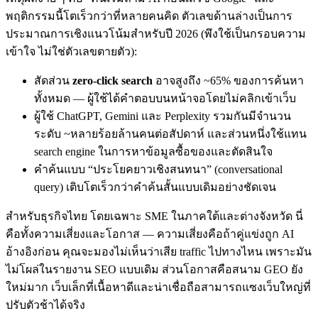
พฤติกรรมนี้โตเร็วกว่าที่หลายคนคิด ตัวเลขด้านล่างเป็นการ
ประมาณการเชิงแนวโน้มสำหรับปี 2026 (พึงใช้เป็นกรอบความ
เข้าใจ ไม่ใช่ตัวเลขตายตัว):
สัดส่วน
zero-click search
อาจสูงถึง ~65% ของการค้นหา
ทั้งหมด — ผู้ใช้ได้คำตอบบนหน้าจอโดยไม่คลิกเข้าเว็บ
ผู้ใช้ ChatGPT, Gemini และ Perplexity รวมกันมีจำนวน
ระดับ ~หลายร้อยล้านคนต่อสัปดาห์ และส่วนหนึ่งใช้แทน
search engine ในการหาข้อมูลซื้อของและตัดสินใจ
คำค้นแบบ “ประโยคยาวเชิงสนทนา” (conversational
query) เติบโตเร็วกว่าคำค้นสั้นแบบเดิมอย่างชัดเจน
สำหรับธุรกิจไทย โดยเฉพาะ SME ในภาคใต้และต่างจังหวัด นี่
คือทั้งความเสี่ยงและโอกาส — ความเสี่ยงคือถ้าคู่แข่งถูก AI
อ้างอิงก่อน คุณจะมองไม่เห็นว่าเสีย traffic ไปทางไหน เพราะมัน
ไม่โผล่ในรายงาน SEO แบบเดิม ส่วนโอกาสคือสนาม GEO ยัง
ใหม่มาก เว็บเล็กที่เนื้อหาดีและน่าเชื่อถือสามารถแซงเว็บใหญ่ที่
ปรับตัวช้าได้จริง