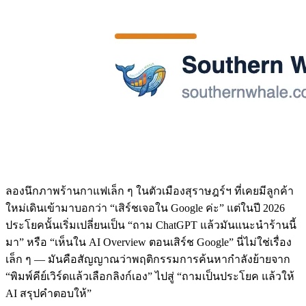
ลองนึกภาพร้านกาแฟเล็ก ๆ ในตัวเมืองสุราษฎร์ฯ ที่เคยมีลูกค้า
ใหม่เดินเข้ามาบอกว่า “เสิร์ชเจอใน Google ค่ะ” แต่ในปี 2026
ประโยคนั้นเริ่มเปลี่ยนเป็น “ถาม ChatGPT แล้วมันแนะนำร้านนี้
มา” หรือ “เห็นใน AI Overview ตอนเสิร์ช Google” นี่ไม่ใช่เรื่อง
เล็ก ๆ — มันคือสัญญาณว่าพฤติกรรมการค้นหากำลังย้ายจาก
“พิมพ์คีย์เวิร์ดแล้วเลือกลิงก์เอง” ไปสู่ “ถามเป็นประโยค แล้วให้
AI สรุปคำตอบให้”