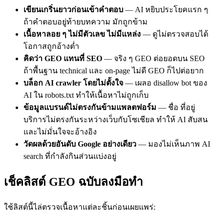
เขียนเกริ่นยาวก่อนเข้าคำตอบ
— AI หยิบประโยคแรก ๆ
ถ้าคำตอบอยู่ท้ายบทความ มักถูกข้าม
เนื้อหาลอย ๆ ไม่มีตัวเลข ไม่มีแหล่ง
— ดูไม่ตรวจสอบได้
โอกาสถูกอ้างต่ำ
คิดว่า GEO แทนที่ SEO
— จริง ๆ GEO ต่อยอดบน SEO
ถ้าพื้นฐาน technical และ on-page ไม่ดี GEO ก็ไปต่อยาก
บล็อก AI crawler โดยไม่ตั้งใจ
— เผลอ disallow bot ของ
AI ใน robots.txt ทำให้เนื้อหาไม่ถูกเก็บ
ข้อมูลแบรนด์ไม่ตรงกันข้ามแพลตฟอร์ม
— ชื่อ ที่อยู่
บริการไม่ตรงกันระหว่างเว็บกับโซเชียล ทำให้ AI สับสน
และไม่มั่นใจจะอ้างอิง
วัดผลด้วยอันดับ Google อย่างเดียว
— มองไม่เห็นภาพ AI
search ที่กำลังกินส่วนแบ่งอยู่
เช็คลิสต์ GEO ฉบับลงมือทำ
ใช้ลิสต์นี้ไล่ตรวจเนื้อหาแต่ละชิ้นก่อนเผยแพร่: