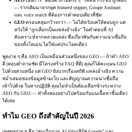
AEO
เน้นการ “ตอบคำถามตรง ๆ” ให้สั้น กระชับ ถูกต้อง
— รากเดิมมาจากยุค featured snippet, Google Assistant
และ voice search ที่ต้องการคำตอบเดียวที่ชัด
GEO
ครอบคลุมกว้างกว่า — ไม่ได้หวังแค่ให้ตอบถูก แต่
หวังให้ “ถูกเลือกเป็นแหล่งอ้างอิง” ในคำตอบที่ AI
สังเคราะห์จากหลายแหล่ง ซึ่งเกี่ยวพันกับความน่าเชื่อถือ
ของทั้งโดเมน ไม่ใช่แค่ประโยคเดียว
พูดง่าย ๆ คือ AEO เป็นเหมือนส่วนหนึ่งของ GEO — ถ้าทำ AEO
ดี (ตอบคำถามชัด มีโครงสร้าง FAQ ที่ดี) คุณก็ได้คะแนน GEO
ไปด้วยส่วนหนึ่ง แต่ GEO ยังบวกเรื่องสถิติ แหล่งอ้างอิง ความ
สม่ำเสมอของข้อมูลข้ามเว็บ และสัญญาณความน่าเชื่อถือ
เข้าไปด้วย ในทางปฏิบัติ คุณไม่จำเป็นต้องเลือกข้างระหว่าง
AEO กับ GEO — ทำทั้งสองอย่างไปพร้อมกันบนเนื้อหาชิ้นเดียว
ได้เลย
ทำไม GEO ถึงสำคัญในปี 2026
เหตุผลง่าย ๆ คือ “คนเริ่มถาม AI ก่อนเสิร์ช Google” และ