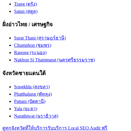
Trang (ตรัง)
Satun (สตูล)
ฝั่งอ่าวไทย / เศรษฐกิจ
Surat Thani (สุราษฎร์ธานี)
Chumphon (ชุมพร)
Ranong (ระนอง)
Nakhon Si Thammarat (นครศรีธรรมราช)
จังหวัดชายแดนใต้
Songkhla (สงขลา)
Phatthalung (พัทลุง)
Pattani (ปัตตานี)
Yala (ยะลา)
Narathiwat (นราธิวาส)
ดูทุกจังหวัดที่ให้บริการ
รับบริการ Local SEO Audit ฟรี