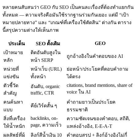
หลายคนสับสนว่า GEO กับ SEO เป็นคนละเรื่องที่ต้องทำแยกกัน
ทั้งหมด — ความจริงคือมันใช้รากฐานร่วมกันเยอะ แต่มี “เป้า
หมายปลายทาง” และ “เกณฑ์ที่เครื่องใช้ตัดสิน” ต่างกัน ตาราง
นี้สรุปความต่างให้เห็นภาพ
GEO
ประเด็น
SEO ดั้งเดิม
เป้าหมาย
ติดอันดับสูงใน
ถูกอ้างอิงในคำตอบของ AI
หลัก
หน้า SERP
หน่วยที่
หน้าเว็บ (URL)
ย่อหน้า/ประโยคที่ตอบคำถาม
แข่งขัน
ทั้งหน้า
ได้ตรง
citations, brand mentions, share of
ตัวชี้วัด
อันดับ, organic
voice ใน AI
traffic, CTR
สำคัญ
คนค้นหา
คำถามยาวเป็นประโยค
คีย์เวิร์ดสั้น ๆ
แบบ
ธรรมชาติ
backlinks, on-
สิ่งที่เครื่อง
ความชัดเจนของคำตอบ, สถิติ,
page, ความเร็ว
ให้น้ำหนัก
แหล่งอ้างอิง, E-E-A-T
ผลลัพธ์ที่ผู้
ลิงก์สีน้ำเงิน 10
คำตอบสรุป + ลิงก์อ้างอิงไม่กี่