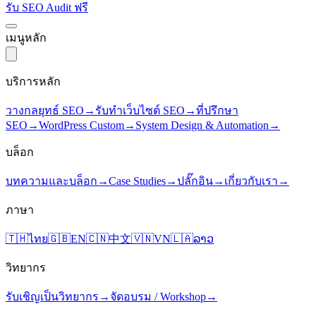
รับ SEO Audit ฟรี
เมนูหลัก
บริการหลัก
วางกลยุทธ์ SEO
→
รับทำเว็บไซต์ SEO
→
ที่ปรึกษา
SEO
→
WordPress Custom
→
System Design & Automation
→
บล็อก
บทความและบล็อก
→
Case Studies
→
ปลั๊กอิน
→
เกี่ยวกับเรา
→
ภาษา
🇹🇭
ไทย
🇬🇧
EN
🇨🇳
中文
🇻🇳
VN
🇱🇦
ລາວ
วิทยากร
รับเชิญเป็นวิทยากร
→
จัดอบรม / Workshop
→