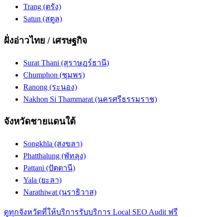
Trang (ตรัง)
Satun (สตูล)
ฝั่งอ่าวไทย / เศรษฐกิจ
Surat Thani (สุราษฎร์ธานี)
Chumphon (ชุมพร)
Ranong (ระนอง)
Nakhon Si Thammarat (นครศรีธรรมราช)
จังหวัดชายแดนใต้
Songkhla (สงขลา)
Phatthalung (พัทลุง)
Pattani (ปัตตานี)
Yala (ยะลา)
Narathiwat (นราธิวาส)
ดูทุกจังหวัดที่ให้บริการ
รับบริการ Local SEO Audit ฟรี