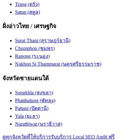
Trang (ตรัง)
Satun (สตูล)
ฝั่งอ่าวไทย / เศรษฐกิจ
Surat Thani (สุราษฎร์ธานี)
Chumphon (ชุมพร)
Ranong (ระนอง)
Nakhon Si Thammarat (นครศรีธรรมราช)
จังหวัดชายแดนใต้
Songkhla (สงขลา)
Phatthalung (พัทลุง)
Pattani (ปัตตานี)
Yala (ยะลา)
Narathiwat (นราธิวาส)
ดูทุกจังหวัดที่ให้บริการ
รับบริการ Local SEO Audit ฟรี