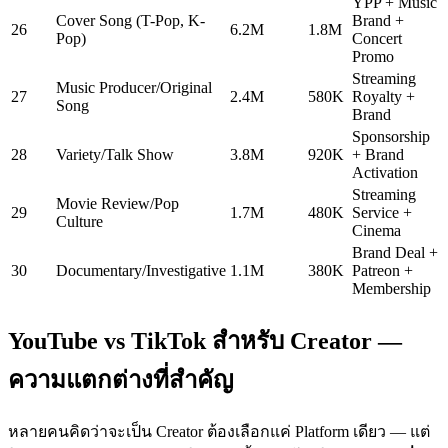
YPP + Music
Cover Song (T-Pop, K-
Brand +
26
6.2M
1.8M
Pop)
Concert
Promo
Streaming
Music Producer/Original
27
2.4M
580K
Royalty +
Song
Brand
Sponsorship
28
Variety/Talk Show
3.8M
920K
+ Brand
Activation
Streaming
Movie Review/Pop
29
1.7M
480K
Service +
Culture
Cinema
Brand Deal +
30
Documentary/Investigative
1.1M
380K
Patreon +
Membership
YouTube vs TikTok สำหรับ Creator —
ความแตกต่างที่สำคัญ
หลายคนคิดว่าจะเป็น Creator ต้องเลือกแค่ Platform เดียว — แต่