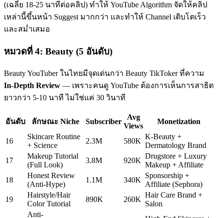
(เฉลี่ย 18-25 นาทีต่อคลิป) ทำให้ YouTube Algorithm จัดให้คลิป
เหล่านี้ขึ้นหน้า Suggest มากกว่า และทำให้ Channel เติบโตเร็ว
และสม่ำเสมอ
หมวดที่ 4: Beauty (5 อันดับ)
Beauty YouTuber ในไทยมีจุดเด่นกว่า Beauty TikToker ที่ความ
In-Depth Review
— เพราะคนดู YouTube ต้องการเห็นการสาธิต
ยาวกว่า 5-10 นาที ไม่ใช่แค่ 30 วินาที
Avg
อันดับ
ลักษณะ Niche
Subscriber
Monetization
Views
Skincare Routine
K-Beauty +
16
2.3M
580K
+ Science
Dermatology Brand
Makeup Tutorial
Drugstore + Luxury
17
3.8M
920K
(Full Look)
Makeup + Affiliate
Honest Review
Sponsorship +
18
1.1M
340K
(Anti-Hype)
Affiliate (Sephora)
Hairstyle/Hair
Hair Care Brand +
19
890K
260K
Color Tutorial
Salon
Anti-