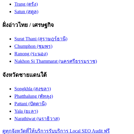
Trang (ตรัง)
Satun (สตูล)
ฝั่งอ่าวไทย / เศรษฐกิจ
Surat Thani (สุราษฎร์ธานี)
Chumphon (ชุมพร)
Ranong (ระนอง)
Nakhon Si Thammarat (นครศรีธรรมราช)
จังหวัดชายแดนใต้
Songkhla (สงขลา)
Phatthalung (พัทลุง)
Pattani (ปัตตานี)
Yala (ยะลา)
Narathiwat (นราธิวาส)
ดูทุกจังหวัดที่ให้บริการ
รับบริการ Local SEO Audit ฟรี