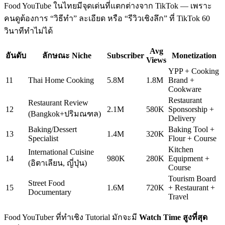
Food YouTube ในไทยมีจุดเด่นที่แตกต่างจาก TikTok — เพราะ
คนดูต้องการ “วิธีทำ” ละเอียด หรือ “รีวิวเชิงลึก” ที่ TikTok 60
วินาทีทำไม่ได้
Avg
อันดับ
ลักษณะ Niche
Subscriber
Monetization
Views
YPP + Cooking
11
Thai Home Cooking
5.8M
1.8M
Brand +
Cookware
Restaurant
Restaurant Review
12
2.1M
580K
Sponsorship +
(Bangkok+ปริมณฑล)
Delivery
Baking/Dessert
Baking Tool +
13
1.4M
320K
Specialist
Flour + Course
Kitchen
International Cuisine
14
980K
280K
Equipment +
(อิตาเลียน, ญี่ปุ่น)
Course
Tourism Board
Street Food
15
1.6M
720K
+ Restaurant +
Documentary
Travel
Food YouTuber ที่ทำเชิง Tutorial มักจะมี
Watch Time สูงที่สุด