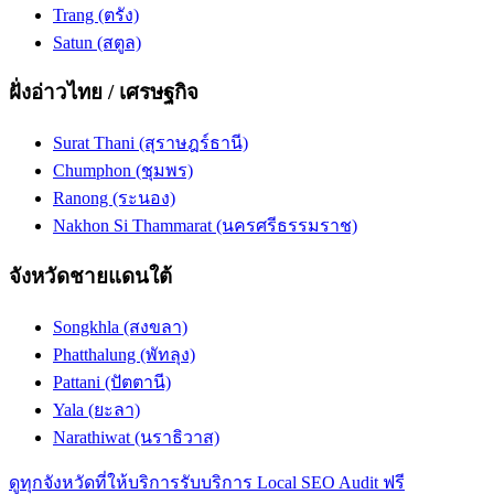
Trang (ตรัง)
Satun (สตูล)
ฝั่งอ่าวไทย / เศรษฐกิจ
Surat Thani (สุราษฎร์ธานี)
Chumphon (ชุมพร)
Ranong (ระนอง)
Nakhon Si Thammarat (นครศรีธรรมราช)
จังหวัดชายแดนใต้
Songkhla (สงขลา)
Phatthalung (พัทลุง)
Pattani (ปัตตานี)
Yala (ยะลา)
Narathiwat (นราธิวาส)
ดูทุกจังหวัดที่ให้บริการ
รับบริการ Local SEO Audit ฟรี