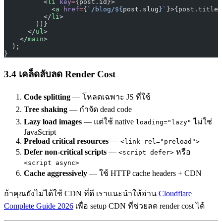
          <
li
 key
=
{post.id}>
            <
a
 href
=
{
`/blog/${
post
.
slug
}`
}>{post.title}
          </
li
>
        ))}
      </
ul
>
    </
main
>
  );
}
3.4 เคล็ดลับลด Render Cost
Code splitting
— โหลดเฉพาะ JS ที่ใช้
Tree shaking
— กำจัด dead code
Lazy load images
— แต่ใช้ native
ไม่ใช่
loading="lazy"
JavaScript
Preload critical resources
—
<link rel="preload">
Defer non-critical scripts
—
หรือ
<script defer>
<script async>
Cache aggressively
— ใช้ HTTP cache headers + CDN
ถ้าคุณยังไม่ได้ใช้ CDN ที่ดี เราแนะนำให้อ่าน
Cloudflare
Complete Guide 2026
เพื่อ setup CDN ที่ช่วยลด render cost ได้