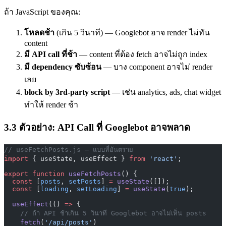
ถ้า JavaScript ของคุณ:
โหลดช้า
(เกิน 5 วินาที) — Googlebot อาจ render ไม่ทัน
content
มี API call ที่ช้า
— content ที่ต้อง fetch อาจไม่ถูก index
มี dependency ซับซ้อน
— บาง component อาจไม่ render
เลย
block by 3rd-party script
— เช่น analytics, ads, chat widget
ทำให้ render ช้า
3.3 ตัวอย่าง: API Call ที่ Googlebot อาจพลาด
// useFetchPosts.js — แบบที่อันตราย
import
 { useState, useEffect } 
from
 'react'
;
export
 function
 useFetchPosts
() {
  const
 [
posts
, 
setPosts
] 
=
 useState
([]);
  const
 [
loading
, 
setLoading
] 
=
 useState
(
true
);
  useEffect
(() 
=>
 {
    // ถ้า API ช้าเกิน 5 วินาที Googlebot อาจไม่เห็น posts
    fetch
(
'/api/posts'
)