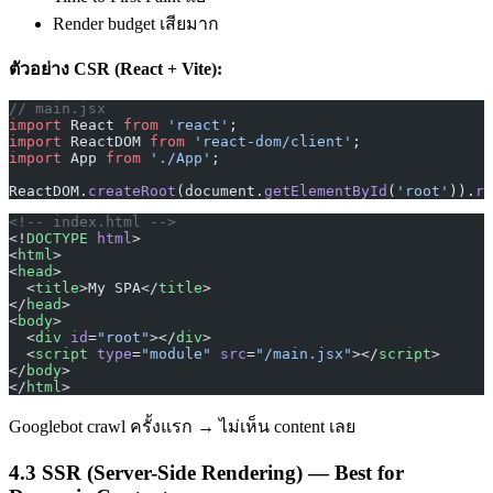
Render budget เสียมาก
ตัวอย่าง CSR (React + Vite):
// main.jsx
import
 React 
from
 'react'
;
import
 ReactDOM 
from
 'react-dom/client'
;
import
 App 
from
 './App'
;
ReactDOM.
createRoot
(document.
getElementById
(
'root'
)).
re
<!-- index.html -->
<!
DOCTYPE
 html
>
<
html
>
<
head
>
  <
title
>My SPA</
title
>
</
head
>
<
body
>
  <
div
 id
=
"root"
></
div
>
  <
script
 type
=
"module"
 src
=
"/main.jsx"
></
script
>
</
body
>
</
html
>
Googlebot crawl ครั้งแรก → ไม่เห็น content เลย
4.3 SSR (Server-Side Rendering) — Best for