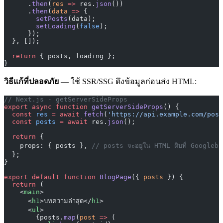
      .
then
(
res
 =>
 res.
json
())
      .
then
(
data
 =>
 {
        setPosts
(data);
        setLoading
(
false
);
      });
  }, []);
  return
 { posts, loading };
}
วิธีแก้ที่ปลอดภัย
— ใช้ SSR/SSG ดึงข้อมูลก่อนส่ง HTML:
// Next.js - getServerSideProps
export
 async
 function
 getServerSideProps
() {
  const
 res
 =
 await
 fetch
(
'https://api.example.com/post
  const
 posts
 =
 await
 res.
json
();
  return
 {
    props: { posts }, 
// posts จะอยู่ใน HTML ดิบที่ Googlebot 
  };
}
export
 default
 function
 BlogPage
({ 
posts
 }) {
  return
 (
    <
main
>
      <
h1
>บทความล่าสุด</
h1
>
      <
ul
>
        {posts.
map
(
post
 =>
 (