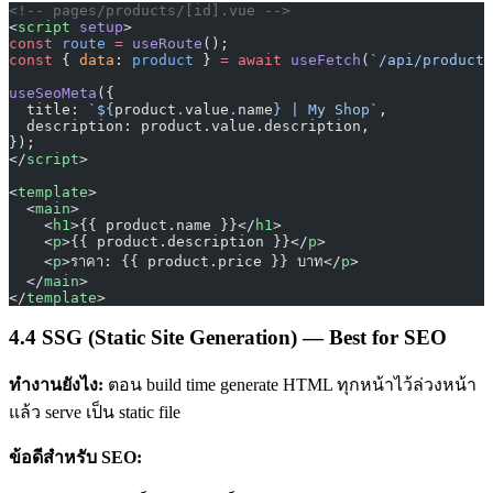
<!-- pages/products/[id].vue -->
<
script
 setup
>
const
 route
 =
 useRoute
();
const
 { 
data
: 
product
 } 
=
 await
 useFetch
(
`/api/products
useSeoMeta
({
  title: 
`${
product
.
value
.
name
} | My Shop`
,
  description: product.value.description,
});
</
script
>
<
template
>
  <
main
>
    <
h1
>{{ product.name }}</
h1
>
    <
p
>{{ product.description }}</
p
>
    <
p
>ราคา: {{ product.price }} บาท</
p
>
  </
main
>
</
template
>
4.4 SSG (Static Site Generation) — Best for SEO
ทำงานยังไง:
ตอน build time generate HTML ทุกหน้าไว้ล่วงหน้า
แล้ว serve เป็น static file
ข้อดีสำหรับ SEO: