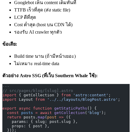
Googlebot เห็น content เต็มทันที
TTFB เร็วที่สุด (ส่ง static file)
LCP ดีที่สุด
Cost ต่ำสุด (host บน CDN ได้)
รองรับ AI crawler ทุกตัว
ข้อเสีย:
Build time นาน (ถ้ามีหน้าเยอะ)
ไม่เหมาะ real-time data
ตัวอย่าง Astro SSG (ที่เว็บ Southern Whale ใช้):
---
// src/pages/blog/[slug].astro
import
 { getCollection } 
from
 'astro:content'
;
import
 Layout 
from
 '../../layouts/BlogPost.astro'
;
export
 async
 function
 getStaticPaths
() {
  const
 posts
 =
 await
 getCollection
(
'blog'
);
  return
 posts.
map
(
post
 =>
 ({
    params: { slug: post.slug },
    props: { post },
  }));