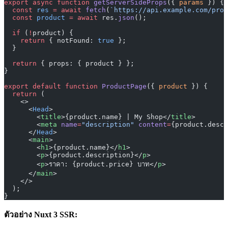
export
 async
 function
 getServerSideProps
({ 
params
 }) {
  const
 res
 =
 await
 fetch
(
`https://api.example.com/prod
  const
 product
 =
 await
 res.
json
();
  if
 (
!
product) {
    return
 { notFound: 
true
 };
  }
  return
 { props: { product } };
}
export
 default
 function
 ProductPage
({ 
product
 }) {
  return
 (
    <>
      <
Head
>
        <
title
>{product.name} | My Shop</
title
>
        <
meta
 name
=
"description"
 content
=
{product.descr
      </
Head
>
      <
main
>
        <
h1
>{product.name}</
h1
>
        <
p
>{product.description}</
p
>
        <
p
>ราคา: {product.price} บาท</
p
>
      </
main
>
    </>
  );
}
ตัวอย่าง Nuxt 3 SSR: