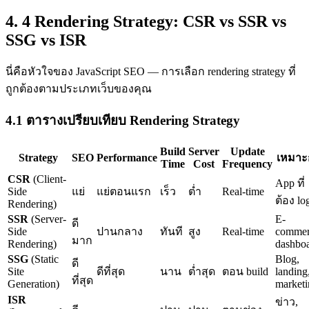
4. 4 Rendering Strategy: CSR vs SSR vs
SSG vs ISR
นี่คือหัวใจของ JavaScript SEO — การเลือก rendering strategy ที่
ถูกต้องตามประเภทเว็บของคุณ
4.1 ตารางเปรียบเทียบ Rendering Strategy
Build
Server
Update
Strategy
SEO
Performance
เหมาะ
Time
Cost
Frequency
CSR
(Client-
App ที่
Side
แย่
แย่ตอนแรก
เร็ว
ต่ำ
Real-time
ต้อง lo
Rendering)
SSR
(Server-
E-
ดี
Side
ปานกลาง
ทันที
สูง
Real-time
commer
มาก
Rendering)
dashbo
SSG
(Static
Blog,
ดี
Site
ดีที่สุด
นาน
ต่ำสุด
ตอน build
landing
ที่สุด
Generation)
marketi
ISR
ข่าว,