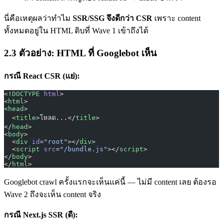
นี่คือเหตุผลว่าทำไม
SSR/SSG จึงดีกว่า CSR
เพราะ content
ทั้งหมดอยู่ใน HTML ดิบที่ Wave 1 เข้าถึงได้
2.3 ตัวอย่าง: HTML ที่ Googlebot เห็น
กรณี React CSR (แย่):
<!
DOCTYPE
 html
>
<
html
>
<
head
>
  <
title
>โหลด...</
title
>
</
head
>
<
body
>
  <
div
 id
=
"root"
></
div
>
  <
script
 src
=
"/bundle.js"
></
script
>
</
body
>
</
html
>
Googlebot crawl ครั้งแรกจะเห็นแค่นี้ — ไม่มี content เลย ต้องรอ
Wave 2 ถึงจะเห็น content จริง
กรณี Next.js SSR (ดี):