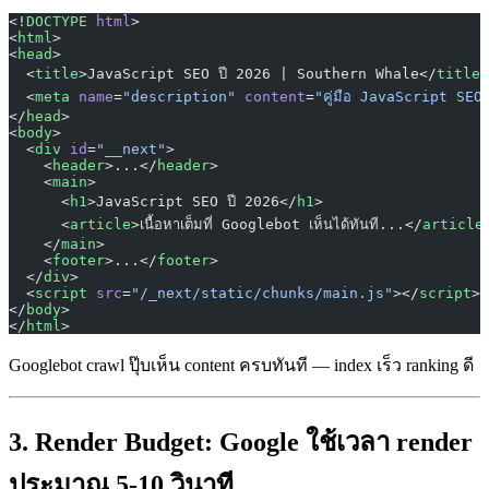
<!
DOCTYPE
 html
>
<
html
>
<
head
>
  <
title
>JavaScript SEO ปี 2026 | Southern Whale</
title
>
  <
meta
 name
=
"description"
 content
=
"คู่มือ JavaScript SE
</
head
>
<
body
>
  <
div
 id
=
"__next"
>
    <
header
>...</
header
>
    <
main
>
      <
h1
>JavaScript SEO ปี 2026</
h1
>
      <
article
>เนื้อหาเต็มที่ Googlebot เห็นได้ทันที...</
article
    </
main
>
    <
footer
>...</
footer
>
  </
div
>
  <
script
 src
=
"/_next/static/chunks/main.js"
></
script
>
</
body
>
</
html
>
Googlebot crawl ปุ๊บเห็น content ครบทันที — index เร็ว ranking ดี
3. Render Budget: Google ใช้เวลา render
ประมาณ 5-10 วินาที