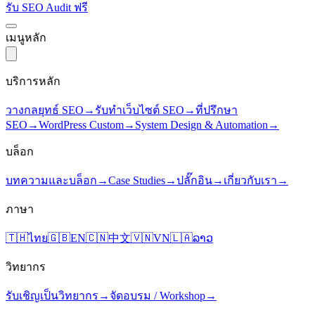
รับ SEO Audit ฟรี
เมนูหลัก
บริการหลัก
วางกลยุทธ์ SEO
→
รับทำเว็บไซต์ SEO
→
ที่ปรึกษา
SEO
→
WordPress Custom
→
System Design & Automation
→
บล็อก
บทความและบล็อก
→
Case Studies
→
ปลั๊กอิน
→
เกี่ยวกับเรา
→
ภาษา
🇹🇭
ไทย
🇬🇧
EN
🇨🇳
中文
🇻🇳
VN
🇱🇦
ລາວ
วิทยากร
รับเชิญเป็นวิทยากร
→
จัดอบรม / Workshop
→