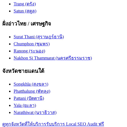
Trang (ตรัง)
Satun (สตูล)
ฝั่งอ่าวไทย / เศรษฐกิจ
Surat Thani (สุราษฎร์ธานี)
Chumphon (ชุมพร)
Ranong (ระนอง)
Nakhon Si Thammarat (นครศรีธรรมราช)
จังหวัดชายแดนใต้
Songkhla (สงขลา)
Phatthalung (พัทลุง)
Pattani (ปัตตานี)
Yala (ยะลา)
Narathiwat (นราธิวาส)
ดูทุกจังหวัดที่ให้บริการ
รับบริการ Local SEO Audit ฟรี