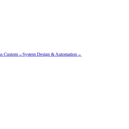
ss Custom
→
System Design & Automation
→