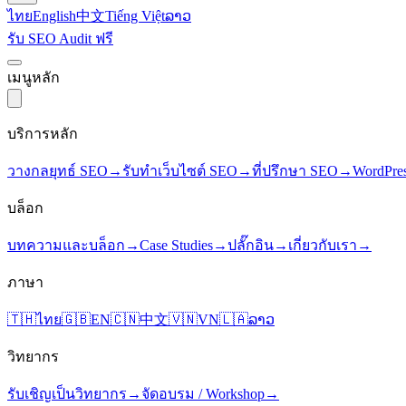
ไทย
English
中文
Tiếng Việt
ລາວ
รับ SEO Audit ฟรี
เมนูหลัก
บริการหลัก
วางกลยุทธ์ SEO
→
รับทำเว็บไซต์ SEO
→
ที่ปรึกษา SEO
→
WordPre
บล็อก
บทความและบล็อก
→
Case Studies
→
ปลั๊กอิน
→
เกี่ยวกับเรา
→
ภาษา
🇹🇭
ไทย
🇬🇧
EN
🇨🇳
中文
🇻🇳
VN
🇱🇦
ລາວ
วิทยากร
รับเชิญเป็นวิทยากร
→
จัดอบรม / Workshop
→