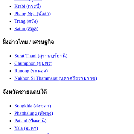
Krabi (กระบี่)
Phang Nga (พังงา)
Trang (ตรัง)
Satun (สตูล)
ฝั่งอ่าวไทย / เศรษฐกิจ
Surat Thani (สุราษฎร์ธานี)
Chumphon (ชุมพร)
Ranong (ระนอง)
Nakhon Si Thammarat (นครศรีธรรมราช)
จังหวัดชายแดนใต้
Songkhla (สงขลา)
Phatthalung (พัทลุง)
Pattani (ปัตตานี)
Yala (ยะลา)