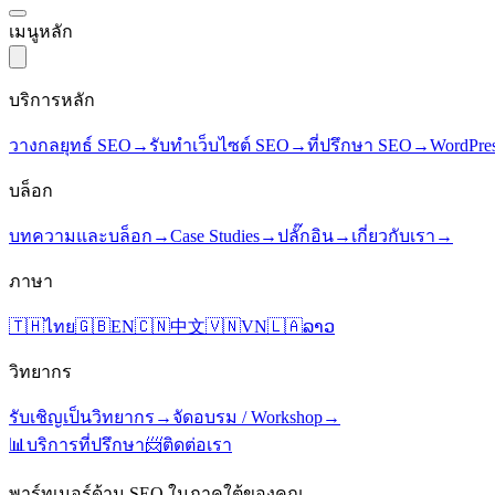
เมนูหลัก
บริการหลัก
วางกลยุทธ์ SEO
→
รับทำเว็บไซต์ SEO
→
ที่ปรึกษา SEO
→
WordPre
บล็อก
บทความและบล็อก
→
Case Studies
→
ปลั๊กอิน
→
เกี่ยวกับเรา
→
ภาษา
🇹🇭
ไทย
🇬🇧
EN
🇨🇳
中文
🇻🇳
VN
🇱🇦
ລາວ
วิทยากร
รับเชิญเป็นวิทยากร
→
จัดอบรม / Workshop
→
📊
บริการที่ปรึกษา
📨
ติดต่อเรา
พาร์ทเนอร์ด้าน SEO ในภาคใต้ของคุณ