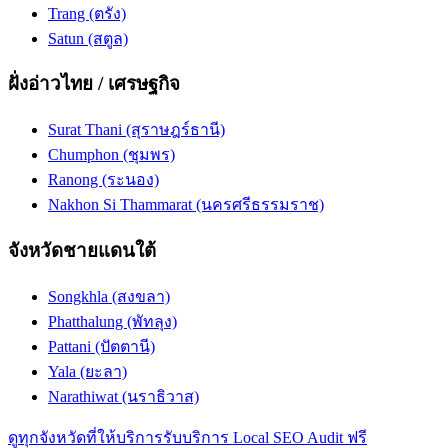
Trang (ตรัง)
Satun (สตูล)
ฝั่งอ่าวไทย / เศรษฐกิจ
Surat Thani (สุราษฎร์ธานี)
Chumphon (ชุมพร)
Ranong (ระนอง)
Nakhon Si Thammarat (นครศรีธรรมราช)
จังหวัดชายแดนใต้
Songkhla (สงขลา)
Phatthalung (พัทลุง)
Pattani (ปัตตานี)
Yala (ยะลา)
Narathiwat (นราธิวาส)
ดูทุกจังหวัดที่ให้บริการ
รับบริการ Local SEO Audit ฟรี