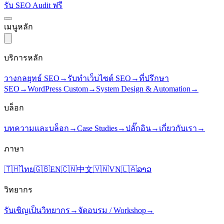
รับ SEO Audit ฟรี
เมนูหลัก
บริการหลัก
วางกลยุทธ์ SEO
→
รับทำเว็บไซต์ SEO
→
ที่ปรึกษา
SEO
→
WordPress Custom
→
System Design & Automation
→
บล็อก
บทความและบล็อก
→
Case Studies
→
ปลั๊กอิน
→
เกี่ยวกับเรา
→
ภาษา
🇹🇭
ไทย
🇬🇧
EN
🇨🇳
中文
🇻🇳
VN
🇱🇦
ລາວ
วิทยากร
รับเชิญเป็นวิทยากร
→
จัดอบรม / Workshop
→