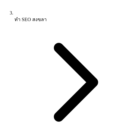
ทำ SEO สงขลา