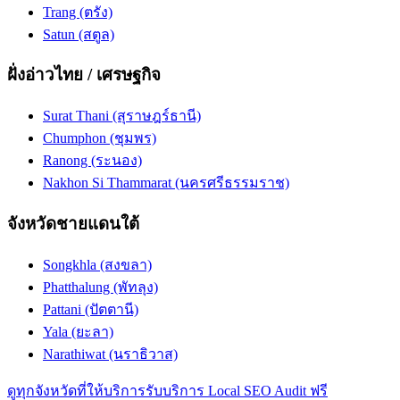
Trang (ตรัง)
Satun (สตูล)
ฝั่งอ่าวไทย / เศรษฐกิจ
Surat Thani (สุราษฎร์ธานี)
Chumphon (ชุมพร)
Ranong (ระนอง)
Nakhon Si Thammarat (นครศรีธรรมราช)
จังหวัดชายแดนใต้
Songkhla (สงขลา)
Phatthalung (พัทลุง)
Pattani (ปัตตานี)
Yala (ยะลา)
Narathiwat (นราธิวาส)
ดูทุกจังหวัดที่ให้บริการ
รับบริการ Local SEO Audit ฟรี